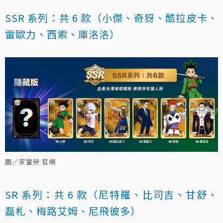
SSR 系列：共 6 款（小傑、奇犽、酷拉皮卡、
雷歐力、西索、庫洛洛）
圖／麥當勞 官網
SR 系列：共 6 款（尼特羅、比司吉、甘舒、
磊札、梅路艾姆、尼飛彼多）