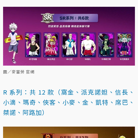
圖／麥當勞 官網
R 系列：共 12 款（窩金、派克諾妲、信長、
小滴、瑪奇、俠客、小麥、金、凱特、席巴、
桀諾、阿路加）