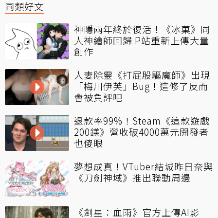
同類好文
神隱兩年終於復活！《冰菓》同
人神繪師回歸 P站重新上傳大量
創作
人妻除靈《打屁股驅魔師》出現
「梅川伊芙」Bug！這修了反而
會被負評吧
退款率99%！Steam《這款遊戲
200鎂》營收破4000萬元開發者
也傻眼
夢想成真！VTuber結城昨日奈與
《刀劍神域》推出聯動周邊
《劍星：血雨》官方上傳AI影