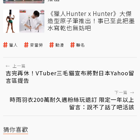
《獵人Hunter x Hunter》大傑
造型原子筆推出！事已至此把墨
水寫乾也無妨吧
獵人
麥當勞
動漫
聯名
←
上一篇
吉完再休！VTuber三毛貓宣布將對日本Yahoo留
言區提告
下一篇
→
時雨羽衣200萬耐久遇粉絲玩退訂 限定一年以上
留言：說不了話了吧活該
猜你喜歡