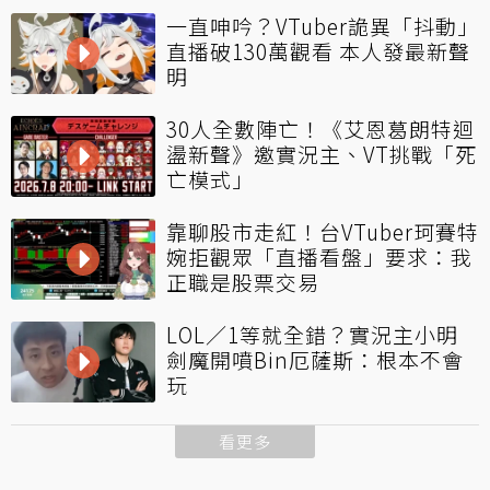
一直呻吟？VTuber詭異「抖動」
直播破130萬觀看 本人發最新聲
明
30人全數陣亡！《艾恩葛朗特迴
盪新聲》邀實況主、VT挑戰「死
亡模式」
靠聊股市走紅！台VTuber珂賽特
婉拒觀眾「直播看盤」要求：我
正職是股票交易
LOL／1等就全錯？實況主小明
劍魔開噴Bin厄薩斯：根本不會
玩
看更多