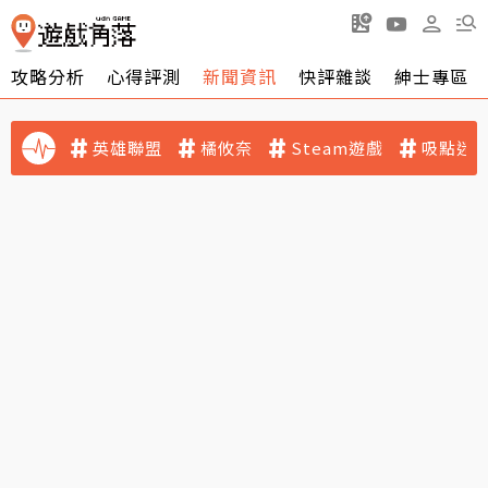
攻略分析
心得評測
新聞資訊
快評雜談
紳士專區
英雄聯盟
橘攸奈
Steam遊戲
吸點迷