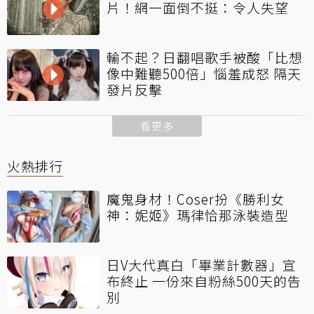
片！網一面倒不挺：令人失望
輸不起？日翻唱歌手被酸「比想
像中難聽500倍」惱羞成怒 隔天
發片反擊
看更多
火熱排行
魔鬼身材！Coser扮《勝利女
神：妮姬》瑪律恰那泳裝造型
日V大代真白「畢業計數器」宣
布終止 一份來自粉絲500天的告
別