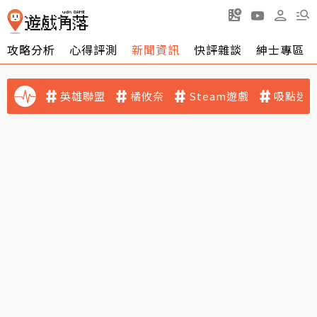
攻略分析
心得評測
新聞資訊
快評雜談
紳士專區
英雄聯盟
橘攸奈
Steam遊戲
吸點迷