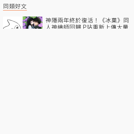
同類好文
神隱兩年終於復活！《冰菓》同
人神繪師回歸 P站重新上傳大量
創作
人妻除靈《打屁股驅魔師》出現
「梅川伊芙」Bug！這修了反而
會被負評吧
日V團體「深淵組」解散！因財
務惡化無法穩定營運 同步揭成員
未來去向
退款率99%！Steam《這款遊戲
200鎂》營收破4000萬元開發者
也傻眼
夢想成真！VTuber結城昨日奈與