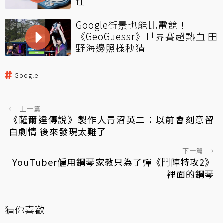
性
Google街景也能比電競！
《GeoGuessr》世界賽超熱血 田
野海邊照樣秒猜
Google
←
上一篇
《薩爾達傳說》製作人青沼英二：以前會刻意留
白劇情 後來發現太難了
下一篇
→
YouTuber僱用鋼琴家教只為了彈《鬥陣特攻2》
裡面的鋼琴
猜你喜歡