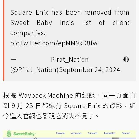
Square Enix has been removed from
Sweet Baby Inc's list of client
companies.
pic.twitter.com/epMM9xD8fw
— Pirat_Nation 🔴
(@Pirat_Nation)
September 24, 2024
根據 Wayback Machine 的紀錄，同一頁面直
到 9 月 23 日都還有 Square Enix 的蹤影，如
今進入官網也發現它消失不見了。