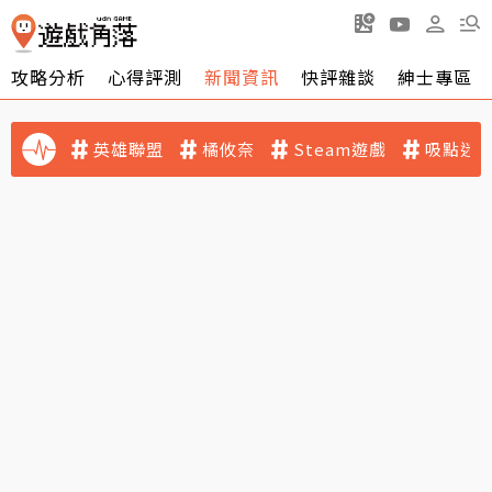
攻略分析
心得評測
新聞資訊
快評雜談
紳士專區
英雄聯盟
橘攸奈
Steam遊戲
吸點迷