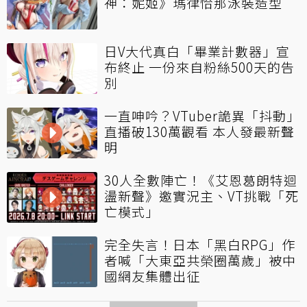
神：妮姬》瑪律恰那泳裝造型
日V大代真白「畢業計數器」宣
布終止 一份來自粉絲500天的告
別
一直呻吟？VTuber詭異「抖動」
直播破130萬觀看 本人發最新聲
明
30人全數陣亡！《艾恩葛朗特迴
盪新聲》邀實況主、VT挑戰「死
亡模式」
完全失言！日本「黑白RPG」作
者喊「大東亞共榮圈萬歲」被中
國網友集體出征