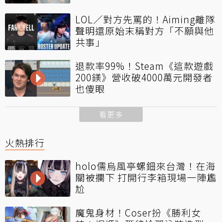
LOL／對方先罵的！Aiming離隊
聲明還原始末稱對方「不願與他
共事」
退款率99%！Steam《這款遊戲
200鎂》營收破4000萬元開發者
也傻眼
看更多
火熱排行
holo儒烏風亭螺鈿來台灣！在海
關被攔下 打開行李箱現場一陣尷
尬
魔鬼身材！Coser扮《勝利女