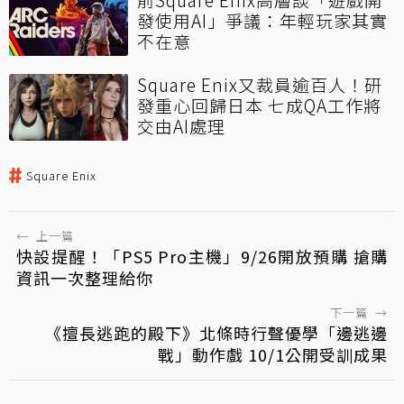
發使用AI」爭議：年輕玩家其實
不在意
Square Enix又裁員逾百人！研
發重心回歸日本 七成QA工作將
交由AI處理
Square Enix
←
上一篇
快設提醒！「PS5 Pro主機」9/26開放預購 搶購
資訊一次整理給你
下一篇
→
《擅長逃跑的殿下》北條時行聲優學「邊逃邊
戰」動作戲 10/1公開受訓成果