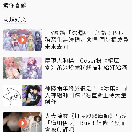
猜你喜歡
同類好文
日V團體「深淵組」解散！因財
務惡化無法穩定營運 同步揭成員
未來去向
展現大胸襟！Coser扮《絕區
零》蕾米埃爾粉絲福利給好給滿
神隱兩年終於復活！《冰菓》同
人神繪師回歸 P站重新上傳大量
創作
人妻除靈《打屁股驅魔師》出現
「梅川伊芙」Bug！這修了反而
會被負評吧