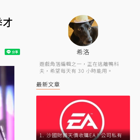
季才
希洛
遊戲角落編輯之一，正在逃離鴨科
夫，希望每天有 30 小時能用。
最新文章
沙國財團天價收購EA！公司私有