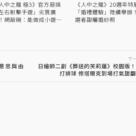
人中之龍 極3》官方惡搞
《人中之龍》20週年特
左右射擊手遊」劣質廣
「婚禮體驗」陸續舉辦
！網敲碗：能做成小遊戲
選者甜曬婚紗照
下
意思與由
日繪師二創《葬送的芙莉蓮》校園版！
打排球 修塔爾克到場打氣甜