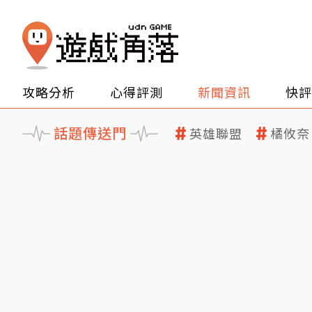
攻略分析
心得評測
新聞資訊
快評
話題傳送門
英雄聯盟
橘攸奈