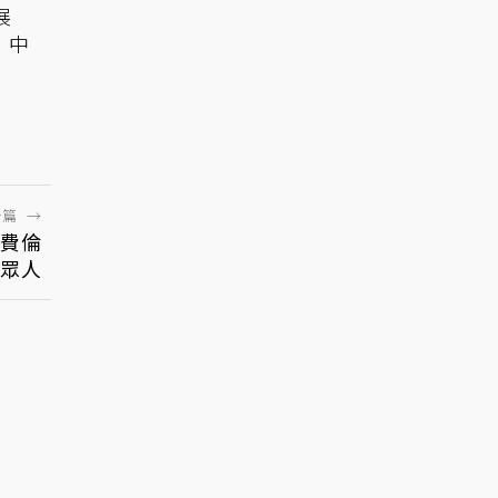
展
！中
一篇
→
費倫
翻眾人