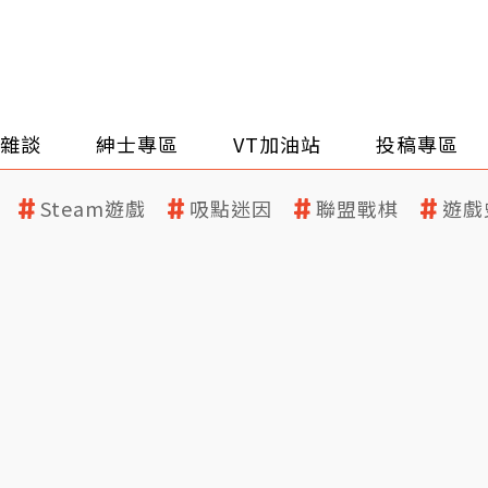
雜談
紳士專區
VT加油站
投稿專區
Steam遊戲
吸點迷因
聯盟戰棋
遊戲