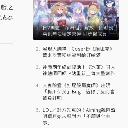
遊戲之
度成為
日V團體「深淵組」解散！因財務
惡化無法穩定營運 同步揭成員未
來去向
展現大胸襟！Coser扮《絕區零》
蕾米埃爾粉絲福利給好給滿
神隱兩年終於復活！《冰菓》同人
神繪師回歸 P站重新上傳大量創作
人妻除靈《打屁股驅魔師》出現
「梅川伊芙」Bug！這修了反而會
被負評吧
LOL／對方先罵的！Aiming離隊聲
明還原始末稱對方「不願與他共
事」