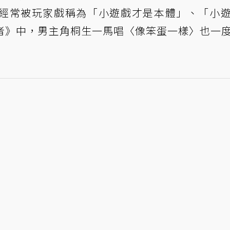
經常被玩家戲稱為「小遊戲才是本體」、「小
想者》中，男主角桐生一馬唱〈像笨蛋一樣〉也一