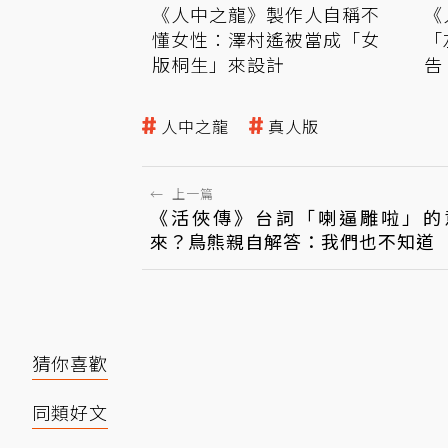
《人中之龍》製作人自稱不
《
懂女性：澤村遙被當成「女
「
版桐生」來設計
告
嗎
人中之龍
真人版
←
上一篇
《活俠傳》台詞「喇逼雕啦」的
來？鳥熊親自解答：我們也不知道
猜你喜歡
同類好文