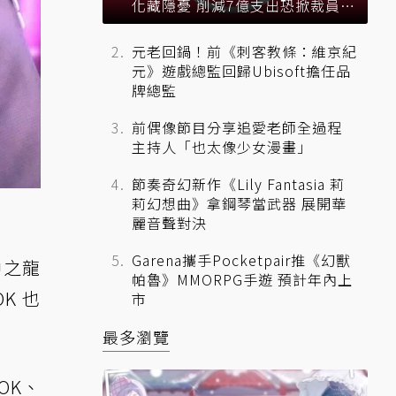
化藏隱憂 削減7億支出恐掀裁員風
暴？
元老回鍋！前《刺客教條：維京紀
元》遊戲總監回歸Ubisoft擔任品
牌總監
前偶像節目分享追愛老師全過程
主持人「也太像少女漫畫」
節奏奇幻新作《Lily Fantasia 莉
莉幻想曲》拿鋼琴當武器 展開華
麗音聲對決
Garena攜手Pocketpair推《幻獸
中之龍
帕魯》MMORPG手遊 預計年內上
K 也
市
最多瀏覽
OK、