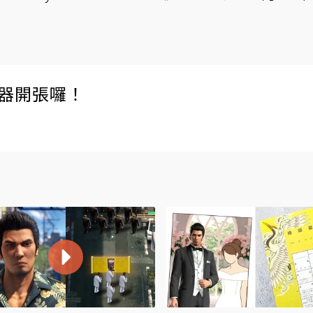
伺服器開張囉！