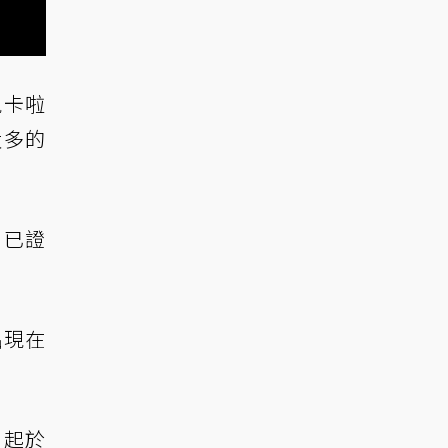
現卡啦
太多的
 已證
出現在
日起於