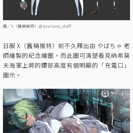
圖／X（舊稱推特）@azurlane_staff
日服 X（舊稱推特）前不久釋出由 やばちゃ 老
師繪製的紀念繪圖，而此圖可清楚看見納希莫
夫海軍上將的腰部高度有個明顯的「充電口」
圖示。