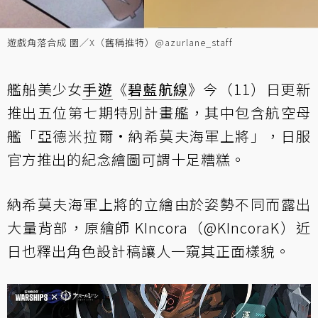
遊戲角落合成 圖／X（舊稱推特）@azurlane_staff
艦船美少女
手遊
《
碧藍航線
》今（11）日更新
推出五位第七期特別計畫艦，其中包含航空母
艦「亞德米拉爾·納希莫夫海軍上將」，日服
官方推出的紀念繪圖可謂十足糟糕。
納希莫夫海軍上將的立繪由於姿勢不同而露出
大量背部，原繪師 KIncora（@KIncoraK）近
日也釋出角色設計稿讓人一窺其正面樣貌。