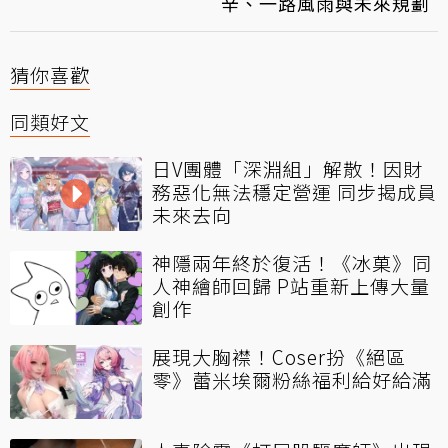
辛、一路風雨與未來規劃
猜你喜歡
同類好文
日V團體「深淵組」解散！因財
務惡化無法穩定營運 同步揭成員
未來去向
神隱兩年終於復活！《冰菓》同
人神繪師回歸 P站重新上傳大量
創作
展現大胸襟！Coser扮《絕區
零》蕾米埃爾粉絲福利給好給滿