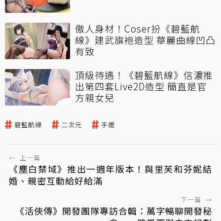
傲人身材！Coser扮《碧藍航
線》建武旗袍造型 華麗曲線凹凸
有致
頂級待遇！《碧藍航線》信濃推
出第四套Live2D造型 簡直是官
方親女兒
碧藍航線
二次元
手遊
←
上一篇
《塵白禁域》推出一週年版本！與里芙和芬妮結
婚、親密互動給好給滿
下一篇
→
《活俠傳》開發團隊專訪合輯：萬字暢聊開發秘