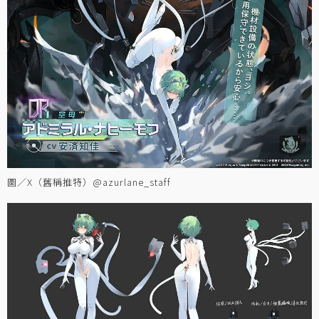
圖／X（舊稱推特）@azurlane_staff