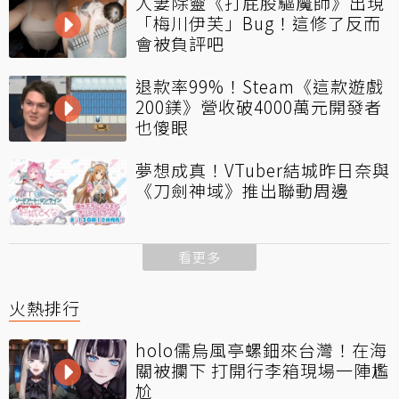
人妻除靈《打屁股驅魔師》出現
「梅川伊芙」Bug！這修了反而
會被負評吧
退款率99%！Steam《這款遊戲
200鎂》營收破4000萬元開發者
也傻眼
夢想成真！VTuber結城昨日奈與
《刀劍神域》推出聯動周邊
看更多
火熱排行
holo儒烏風亭螺鈿來台灣！在海
關被攔下 打開行李箱現場一陣尷
尬