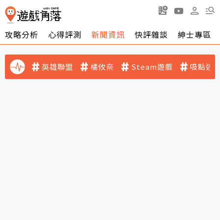
攻略分析
心得評測
新聞資訊
快評雜談
紳士專區
英雄聯盟
橘攸奈
Steam遊戲
吸點迷