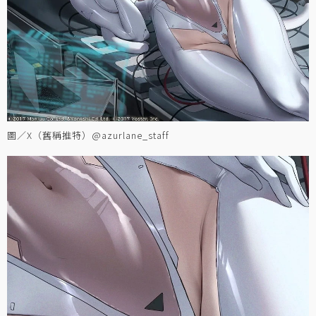
圖／X（舊稱推特）@azurlane_staff