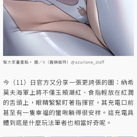
幫大家畫重點。 圖／X（舊稱推特）@azurlane_staff
今（11）日官方又分享一張更誇張的圖：納希
莫夫海軍上將不僅玉頰潮紅、食指輕放在紅潤
的舌頭上，眼睛緊緊盯著指揮官，其充電口前
甚至有一隻幸福的蠻啾躺得很安祥。這充電具
體到底是什麼玩法筆者也相當好奇呢。