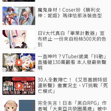
魔鬼身材！Coser扮《勝利女
神：妮姬》瑪律恰那泳裝造型
日V大代真白「畢業計數器」宣
布終止 一份來自粉絲500天的告
別
一直呻吟？VTuber詭異「抖動」
直播破130萬觀看 本人發最新聲
明
30人全數陣亡！《艾恩葛朗特迴
盪新聲》邀實況主、VT挑戰「死
亡模式」
完全失言！日本「黑白RPG」作
者喊「大東亞共榮圈萬歲」被中