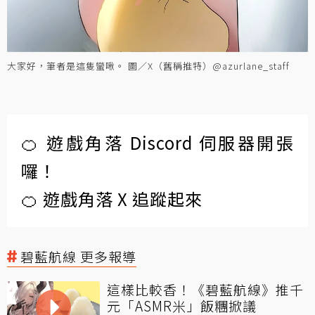
大家好，筆者是這隻蠻啾。 圖／X（舊稱推特）@azurlane_staff
🍊 遊戲角落 Discord 伺服器開張
囉！
🍊 遊戲角落 X 追蹤起來
碧藍航線 更多報導
這樣比較香！《碧藍航線》推千
元「ASMR米」飯糰掀議