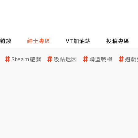
雜談
紳士專區
VT加油站
投稿專區
Steam遊戲
吸點迷因
聯盟戰棋
遊戲