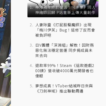
神隱兩年終於復活！《冰菓》同人
神繪師回歸 P站重新上傳大量創作
人妻除靈《打屁股驅魔師》出現
「梅川伊芙」Bug！這修了反而會
被負評吧
日V團體「深淵組」解散！因財務
惡化無法穩定營運 同步揭成員未
來去向
退款率99%！Steam《這款遊戲2
00鎂》營收破4000萬元開發者也
傻眼
夢想成真！VTuber結城昨日奈與
《刀劍神域》推出聯動周邊