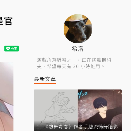
是官
希洛
遊戲角落編輯之一，正在逃離鴨科
夫，希望每天有 30 小時能用。
最新文章
《熱舞青春》作者手繪流暢舞蹈影