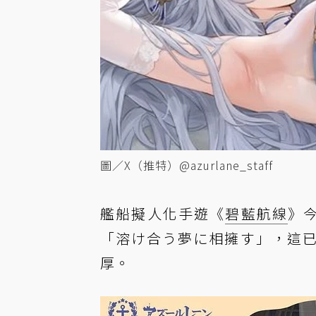
圖／X（推特）@azurlane_staff
艦船擬人化手遊《
碧藍航線
》今
「溶け合う夢に相擁す」，這已是
厚。