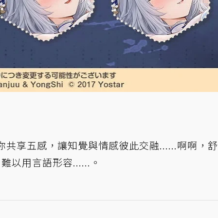
共享五感，讓知覺與情感彼此交融......啊啊，
難以用言語形容......。