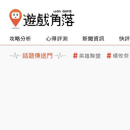
攻略分析
心得評測
新聞資訊
快評
話題傳送門
英雄聯盟
橘攸奈