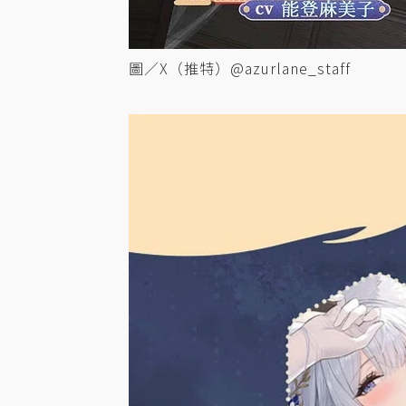
圖／X（推特）@azurlane_staff