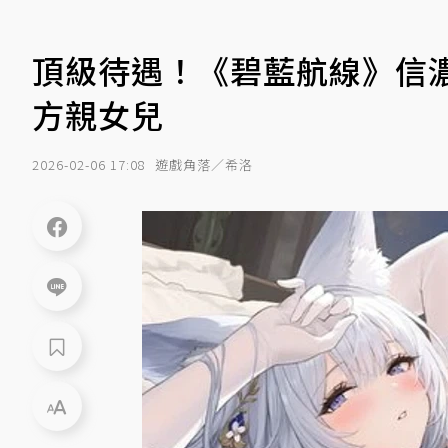
頂級待遇！《碧藍航線》信濃推
方親女兒
2026-02-06 17:08
遊戲角落／希洛