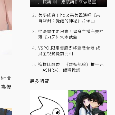
片掀議 網：應該請你來做動畫
美夢成真！holo森美聲演唱《來
自深淵：覺醒的神秘》片頭曲
從漫畫中走出來！健身主播完美詮
釋《刃牙》宮本武藏
VSPO!限定餐廳即將登陸台港 成
員主視覺提前亮相
這樣比較香！《碧藍航線》推千元
「ASMR米」飯糰掀議
美術圖
最多瀏覽
極為優