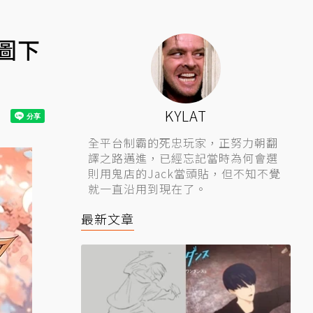
圖下
KYLAT
全平台制霸的死忠玩家，正努力朝翻
譯之路邁進，已經忘記當時為何會選
則用鬼店的Jack當頭貼，但不知不覺
就一直沿用到現在了。
最新文章