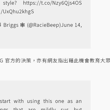
" style?
https://t.co/Nzy6Qjs4OS
om/UxQhu2khgS
 Briggs 🕸 (@RacieBeep)
June 14,
CG 官方的決策，亦有網友指出藉此機會教育大
start with using this one as an
ings that are mildly sus but