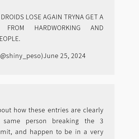
ANDROIDS LOSE AGAIN TRYNA GET A
G FROM HARDWORKING AND
EOPLE.
(@shiny_peso)
June 25, 2024
out how these entries are clearly
e same person breaking the 3
imit, and happen to be in a very