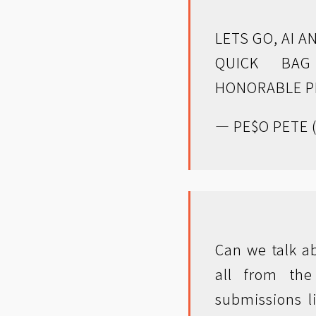
LETS GO, AI 
QUICK BA
HONORABLE P
— PE$O PETE 
Can we talk ab
all from th
submissions l