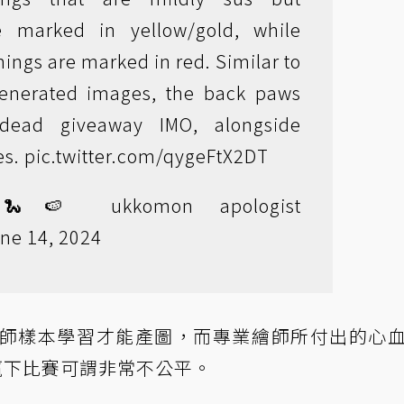
e marked in yellow/gold, while
ings are marked in red. Similar to
generated images, the back paws
dead giveaway IMO, alongside
es.
pic.twitter.com/qygeFtX2DT
🐍🍉 ukkomon apologist
ne 14, 2024
的繪師樣本學習才能產圖，而專業繪師所付出的心
繪圖贏下比賽可謂非常不公平。