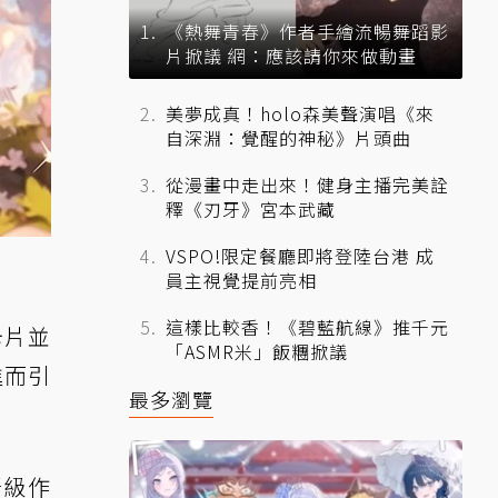
《熱舞青春》作者手繪流暢舞蹈影
片掀議 網：應該請你來做動畫
美夢成真！holo森美聲演唱《來
自深淵：覺醒的神秘》片頭曲
從漫畫中走出來！健身主播完美詮
釋《刃牙》宮本武藏
VSPO!限定餐廳即將登陸台港 成
員主視覺提前亮相
這樣比較香！《碧藍航線》推千元
卡片並
「ASMR米」飯糰掀議
進而引
最多瀏覽
晉級作