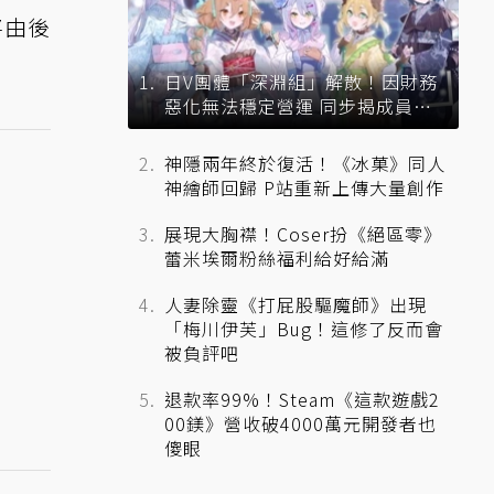
將由後
日V團體「深淵組」解散！因財務
惡化無法穩定營運 同步揭成員未
來去向
神隱兩年終於復活！《冰菓》同人
神繪師回歸 P站重新上傳大量創作
展現大胸襟！Coser扮《絕區零》
蕾米埃爾粉絲福利給好給滿
人妻除靈《打屁股驅魔師》出現
「梅川伊芙」Bug！這修了反而會
被負評吧
退款率99%！Steam《這款遊戲2
00鎂》營收破4000萬元開發者也
傻眼