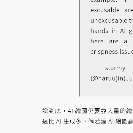
excusable ar
unexcusable th
hands in AI 
here are a 
crispness issu
— stormy 
(@haruujin)
Ju
說到底，AI 繪圖仍要靠大量
遠比 AI 生成多，倘若讓 AI 