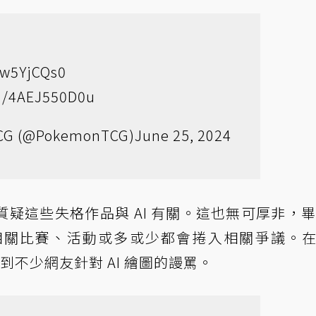
0zw5YjCQs0
om/4AEJ550D0u
CG (@PokemonTCG)
June 25, 2024
這些失格作品與 AI 有關。這也無可厚非，畢竟
相關比賽、活動或多或少都會捲入相關爭議。
不少網友針對 AI 繪圖的謾罵。