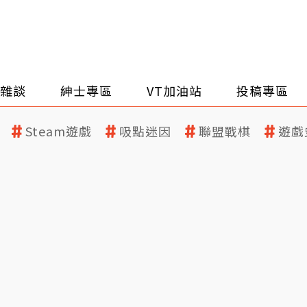
雜談
紳士專區
VT加油站
投稿專區
Steam遊戲
吸點迷因
聯盟戰棋
遊戲