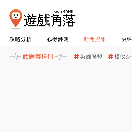
攻略分析
心得評測
新聞資訊
快評
話題傳送門
英雄聯盟
橘攸奈