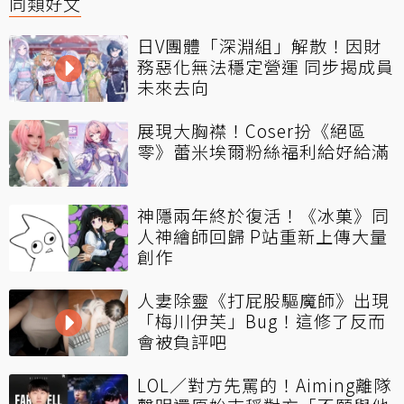
同類好文
日V團體「深淵組」解散！因財
務惡化無法穩定營運 同步揭成員
未來去向
展現大胸襟！Coser扮《絕區
零》蕾米埃爾粉絲福利給好給滿
神隱兩年終於復活！《冰菓》同
人神繪師回歸 P站重新上傳大量
創作
人妻除靈《打屁股驅魔師》出現
「梅川伊芙」Bug！這修了反而
會被負評吧
LOL／對方先罵的！Aiming離隊