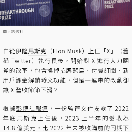
圖／路透社
自從伊隆
馬斯克
（Elon Musk）上任「X」（舊
稱 Twitter）執行長後，開始對 X 進行大刀闊
斧的改革，包含換掉招牌藍鳥、付費訂閱、新
用戶課金解鎖發文功能，但是一連串的改動卻
讓 X 營收節節下滑？
根據
彭博社報導
，一份監管文件揭露了 2022
年底馬斯克上任後，2023 上半年的營收為
14.8 億美元，比 2022 年未被收購前的同期下