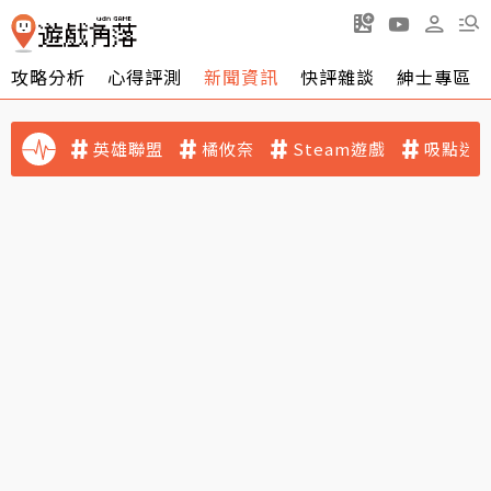
攻略分析
心得評測
新聞資訊
快評雜談
紳士專區
英雄聯盟
橘攸奈
Steam遊戲
吸點迷