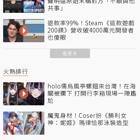
聲明還原始末稱對方「不願與他
共事」
退款率99%！Steam《這款遊戲
200鎂》營收破4000萬元開發者
也傻眼
看更多
火熱排行
holo儒烏風亭螺鈿來台灣！在海
關被攔下 打開行李箱現場一陣尷
尬
魔鬼身材！Coser扮《勝利女
神：妮姬》瑪律恰那泳裝造型