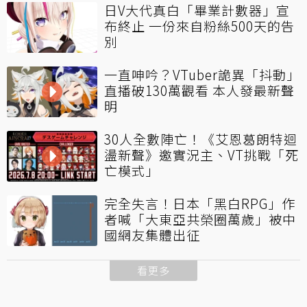
日V大代真白「畢業計數器」宣
布終止 一份來自粉絲500天的告
別
一直呻吟？VTuber詭異「抖動」
直播破130萬觀看 本人發最新聲
明
30人全數陣亡！《艾恩葛朗特迴
盪新聲》邀實況主、VT挑戰「死
亡模式」
完全失言！日本「黑白RPG」作
者喊「大東亞共榮圈萬歲」被中
國網友集體出征
看更多