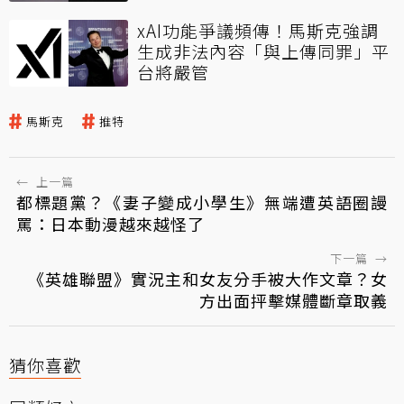
xAI功能爭議頻傳！馬斯克強調
生成非法內容「與上傳同罪」平
台將嚴管
馬斯克
推特
←
上一篇
都標題黨？《妻子變成小學生》無端遭英語圈謾
罵：日本動漫越來越怪了
下一篇
→
《英雄聯盟》實況主和女友分手被大作文章？女
方出面抨擊媒體斷章取義
猜你喜歡