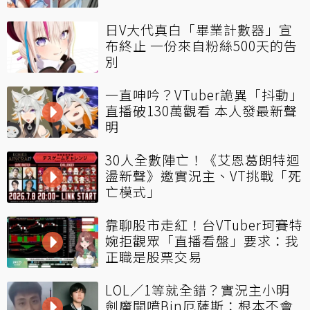
日V大代真白「畢業計數器」宣
布終止 一份來自粉絲500天的告
別
一直呻吟？VTuber詭異「抖動」
直播破130萬觀看 本人發最新聲
明
30人全數陣亡！《艾恩葛朗特迴
盪新聲》邀實況主、VT挑戰「死
亡模式」
靠聊股市走紅！台VTuber珂賽特
婉拒觀眾「直播看盤」要求：我
正職是股票交易
LOL／1等就全錯？實況主小明
劍魔開噴Bin厄薩斯：根本不會