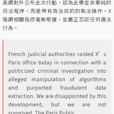
高調對外公布此次行動，認為此舉並非單純的
司法程序，而是帶有政治目的的執法操作。X
強調相關指控毫無根據，並嚴正否認任何違法
行為。
French judicial authorities raided X’s
Paris office today in connection with a
politicized criminal investigation into
alleged manipulation of algorithms
and purported fraudulent data
extraction. We are disappointed by this
development, but we are not
surprised. The Paris Public…