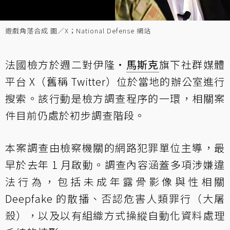
遊戲角落合成 圖／X；National Defense 網站
法國檢方於週二對伊隆・
馬斯克
旗下社群媒體
平台 X（舊稱 Twitter）位於當地的辦公室進行
搜索。該行動是檢方調查程序的一環，相關案
件目前仍處於初步調查階段。
本案調查由檢察機關的網路犯罪單位主導，最
早於去年 1 月啟動。調查內容涵蓋多項涉嫌違
法行為，包括未成年露骨影像與性相關
Deepfake 的散播、否認危害人類罪行（大屠
殺），以及以有組織方式操縱自動化資料處理