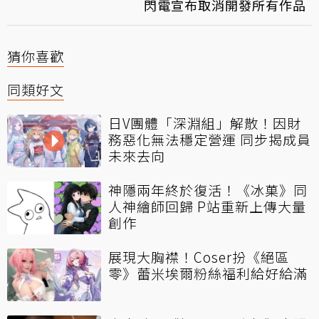
閃電宣布取消開發所有作品
猜你喜歡
同類好文
日V團體「深淵組」解散！因財
務惡化無法穩定營運 同步揭成員
未來去向
神隱兩年終於復活！《冰菓》同
人神繪師回歸 P站重新上傳大量
創作
展現大胸襟！Coser扮《絕區
零》蕾米埃爾粉絲福利給好給滿