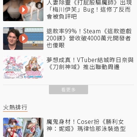
人妻除靈《打屁股驅魔師》出現
「梅川伊芙」Bug！這修了反而
會被負評吧
退款率99%！Steam《這款遊戲
200鎂》營收破4000萬元開發者
也傻眼
夢想成真！VTuber結城昨日奈與
《刀劍神域》推出聯動周邊
看更多
火熱排行
魔鬼身材！Coser扮《勝利女
神：妮姬》瑪律恰那泳裝造型