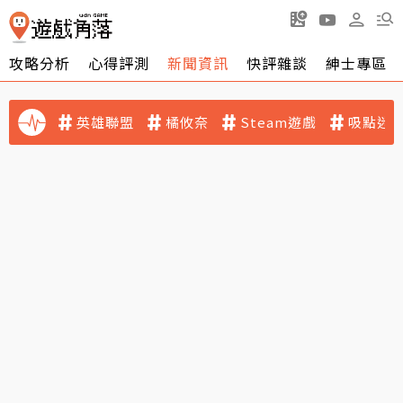
攻略分析
心得評測
新聞資訊
快評雜談
紳士專區
英雄聯盟
橘攸奈
Steam遊戲
吸點迷