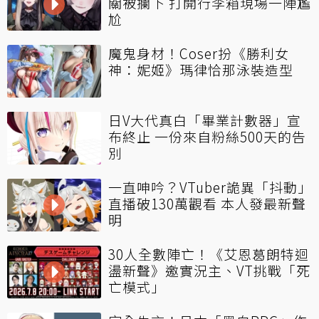
關被攔下 打開行李箱現場一陣尷
尬
魔鬼身材！Coser扮《勝利女
神：妮姬》瑪律恰那泳裝造型
日V大代真白「畢業計數器」宣
布終止 一份來自粉絲500天的告
別
一直呻吟？VTuber詭異「抖動」
直播破130萬觀看 本人發最新聲
明
30人全數陣亡！《艾恩葛朗特迴
盪新聲》邀實況主、VT挑戰「死
亡模式」