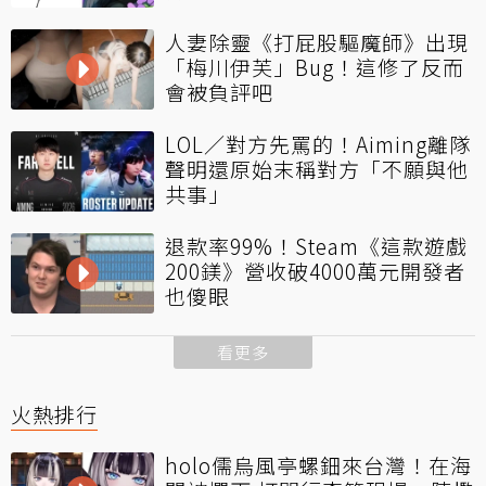
人妻除靈《打屁股驅魔師》出現
「梅川伊芙」Bug！這修了反而
會被負評吧
LOL／對方先罵的！Aiming離隊
聲明還原始末稱對方「不願與他
共事」
退款率99%！Steam《這款遊戲
200鎂》營收破4000萬元開發者
也傻眼
看更多
火熱排行
holo儒烏風亭螺鈿來台灣！在海