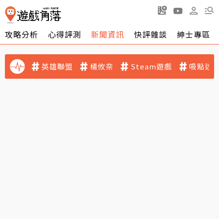
攻略分析
心得評測
新聞資訊
快評雜談
紳士專區
英雄聯盟
橘攸奈
Steam遊戲
吸點迷