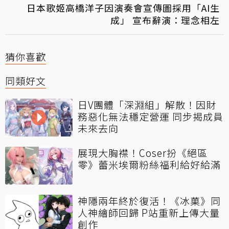
日本歌姬高橋洋子因演奏會宣傳圖採用「AI生
成」 宣布辭演：理念相左
猜你喜歡
同類好文
日V團體「深淵組」解散！因財
務惡化無法穩定營運 同步揭成員
未來去向
展現大胸襟！Coser扮《絕區
零》蕾米埃爾粉絲福利給好給滿
神隱兩年終於復活！《冰菓》同
人神繪師回歸 P站重新上傳大量
創作