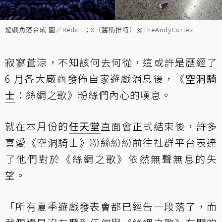
遊戲角落合成 圖／Reddit；X（舊稱推特）@TheAndyCortez
寂寥蒼涼，不知該何去何從，這或許是歷經了
6 月各大廠商發佈自家遊戲消息後，《
空洞騎
士
：絲綢之歌》粉絲們內心的嘆息。
就在本月份的
任天堂
直面會正式結束後，許多
喜愛《空洞騎士》粉絲紛紛前往社群平台表達
了他們對於《絲綢之歌》依然無聲無息的失
望。
「所有夏季遊戲發表會都已經告一段落了，而