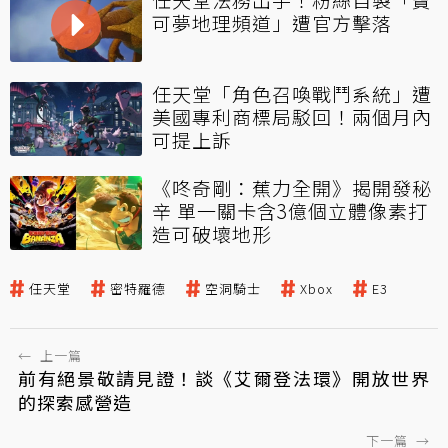
可夢地理頻道」遭官方擊落
任天堂「角色召喚戰鬥系統」遭
美國專利商標局駁回！兩個月內
可提上訴
《咚奇剛：蕉力全開》揭開發秘
辛 單一關卡含3億個立體像素打
造可破壞地形
任天堂
密特羅德
空洞騎士
Xbox
E3
←
上一篇
前有絕景敬請見證！談《艾爾登法環》開放世界
的探索感營造
下一篇
→