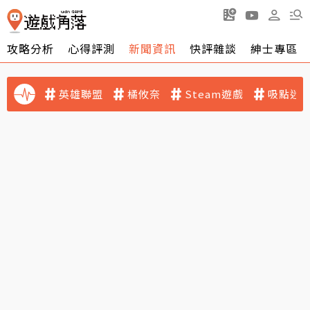
攻略分析
心得評測
新聞資訊
快評雜談
紳士專區
英雄聯盟
橘攸奈
Steam遊戲
吸點迷