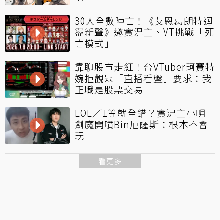
30人全數陣亡！《艾恩葛朗特迴
盪新聲》邀實況主、VT挑戰「死
亡模式」
靠聊股市走紅！台VTuber珂賽特
婉拒觀眾「直播看盤」要求：我
正職是股票交易
LOL／1等就全錯？實況主小明
劍魔開噴Bin厄薩斯：根本不會
玩
看更多