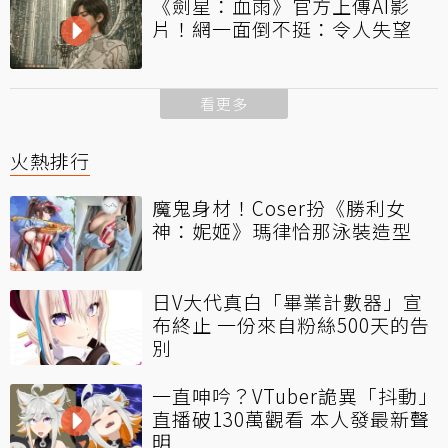
《劍星：血雨》官方上傳AI影
片！網一面倒不挺：令人失望
看更多
火熱排行
魔鬼身材！Coser扮《勝利女
神：妮姬》瑪律恰那泳裝造型
日V大代真白「畢業計數器」宣
布終止 一份來自粉絲500天的告
別
一直呻吟？VTuber詭異「抖動」
直播破130萬觀看 本人發最新聲
明