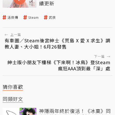
續更新
活俠傳
Steam
武俠
←
上一篇
有車圖／Steam後宮紳士《荒島 X 愛 X 求生》調
教人妻、大小姐！6月26發售
下一篇
→
紳士版小朋友下樓梯《下來啊！冰鳥》登Steam
瘋狂AAA頂到最「深」處
猜你喜歡
同類好文
神隱兩年終於復活！《冰菓》同