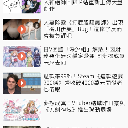
人神繪師回歸 P站重新上傳大量
創作
人妻除靈《打屁股驅魔師》出現
「梅川伊芙」Bug！這修了反而
會被負評吧
日V團體「深淵組」解散！因財
務惡化無法穩定營運 同步揭成員
未來去向
退款率99%！Steam《這款遊戲
200鎂》營收破4000萬元開發者
也傻眼
夢想成真！VTuber結城昨日奈與
《刀劍神域》推出聯動周邊