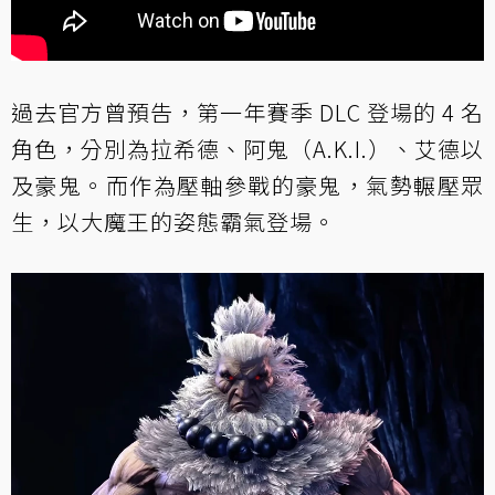
過去官方曾預告，第一年賽季 DLC 登場的 4 名
角色，分別為拉希德、阿鬼（A.K.I.）、艾德以
及豪鬼。而作為壓軸參戰的豪鬼，氣勢輾壓眾
生，以大魔王的姿態霸氣登場。