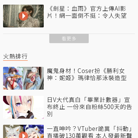
《劍星：血雨》官方上傳AI影
片！網一面倒不挺：令人失望
看更多
火熱排行
魔鬼身材！Coser扮《勝利女
神：妮姬》瑪律恰那泳裝造型
日V大代真白「畢業計數器」宣
布終止 一份來自粉絲500天的告
別
一直呻吟？VTuber詭異「抖動」
直播破130萬觀看 本人發最新聲