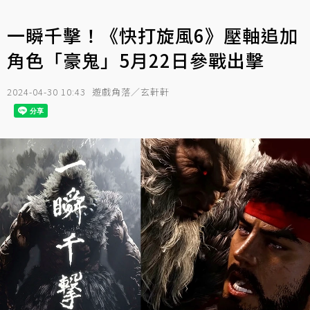
一瞬千擊！《快打旋風6》壓軸追加
角色「豪鬼」5月22日參戰出擊
2024-04-30 10:43
遊戲角落／玄軒軒