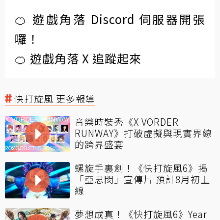
🍊 遊戲角落 Discord 伺服器開張
囉！
🍊 遊戲角落 X 追蹤起來
快打旋風 更多報導
音樂時裝秀《X VORDER
RUNWAY》打破虛擬與現實界線
的跨界盛宴
螺旋手裏劍！《快打旋風6》揭
「亞思閔」宣傳片 預計8月初上
線
夢想成真！《快打旋風6》Year