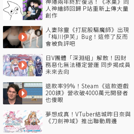
神隱兩年終於復活！《冰菓》同
人神繪師回歸 P站重新上傳大量
創作
人妻除靈《打屁股驅魔師》出現
「梅川伊芙」Bug！這修了反而
會被負評吧
日V團體「深淵組」解散！因財
務惡化無法穩定營運 同步揭成員
未來去向
退款率99%！Steam《這款遊戲
200鎂》營收破4000萬元開發者
也傻眼
夢想成真！VTuber結城昨日奈與
《刀劍神域》推出聯動周邊