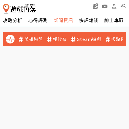
攻略分析
心得評測
新聞資訊
快評雜談
紳士專區
英雄聯盟
橘攸奈
Steam遊戲
吸點迷