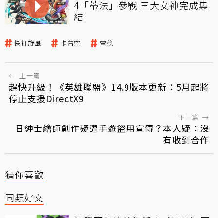
4「蒂法」參戰 三大女神完成集
結
快打旋風
卡普空
電競
←
上一篇
趕快升級！《英雄聯盟》14.9版本更新：5月起將
停止支援DirectX9
下一篇
→
日紳士繪師創作疑遭手遊盜用宣傳？本人疑：沒
有收到合作
猜你喜歡
同類好文