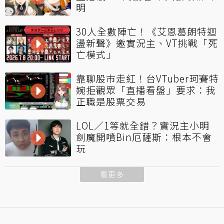
明
30人全數陣亡！《艾恩葛朗特迴
盪新聲》邀實況主、VT挑戰「死
亡模式」
靠聊股市走紅！台VTuber珂賽特
婉拒觀眾「直播看盤」要求：我
正職是股票交易
LOL／1等就全錯？實況主小明
劍魔開噴Bin厄薩斯：根本不會
玩
看更多