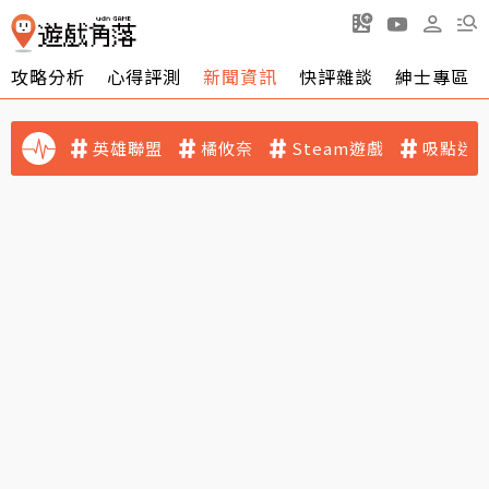
攻略分析
心得評測
新聞資訊
快評雜談
紳士專區
英雄聯盟
橘攸奈
Steam遊戲
吸點迷