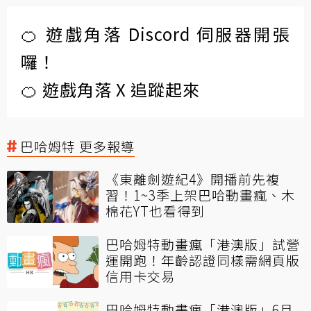
🍊 遊戲角落 Discord 伺服器開張
囉！
🍊 遊戲角落 X 追蹤起來
巴哈姆特 更多報導
《東離劍遊紀4》開播前先複
習！1~3季上架巴哈動畫瘋、木
棉花YT也看得到
巴哈姆特動畫瘋「港澳版」試營
運開跑！年齡認證同樣需網頁版
信用卡交易
巴哈姆特動畫瘋「港澳版」6月