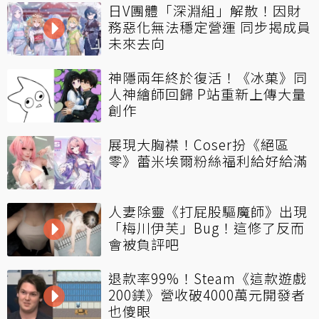
日V團體「深淵組」解散！因財
務惡化無法穩定營運 同步揭成員
未來去向
神隱兩年終於復活！《冰菓》同
人神繪師回歸 P站重新上傳大量
創作
展現大胸襟！Coser扮《絕區
零》蕾米埃爾粉絲福利給好給滿
人妻除靈《打屁股驅魔師》出現
「梅川伊芙」Bug！這修了反而
會被負評吧
退款率99%！Steam《這款遊戲
200鎂》營收破4000萬元開發者
也傻眼