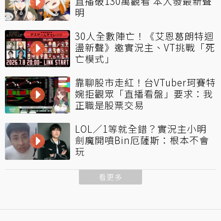
直播破130萬觀看 本人發最新聲
明
30人全數陣亡！《艾恩葛朗特迴
盪新聲》邀實況主、VT挑戰「死
亡模式」
靠聊股市走紅！台VTuber珂賽特
婉拒觀眾「直播看盤」要求：我
正職是股票交易
LOL／1等就全錯？實況主小明
劍魔開噴Bin厄薩斯：根本不會
玩
看更多