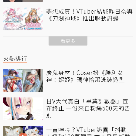
夢想成真！VTuber結城昨日奈與
《刀劍神域》推出聯動周邊
看更多
火熱排行
魔鬼身材！Coser扮《勝利女
神：妮姬》瑪律恰那泳裝造型
日V大代真白「畢業計數器」宣
布終止 一份來自粉絲500天的告
別
一直呻吟？VTuber詭異「抖動」