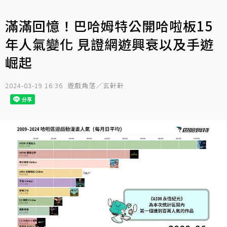
滿滿回憶！巴哈姆特公開哈啦板15
年人氣變化 見證網遊興衰以及手遊
崛起
2024-03-19 16:36
遊戲角落／玄軒軒