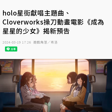
holo星街獻唱主題曲、
Cloverworks操刀動畫電影《成為
星星的少女》揭新預告
2024-03-19 17:26
遊戲角落／希洛