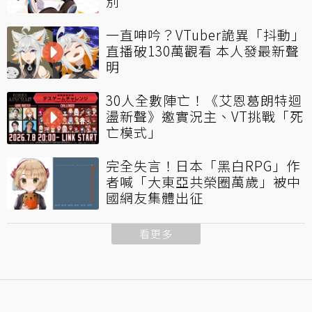
別
一直呻吟？VTuber詭異「抖動」
直播破130萬觀看 本人發最新聲
明
30人全數陣亡！《艾恩葛朗特迴
盪新聲》邀實況主、VT挑戰「死
亡模式」
完全失言！日本「黑白RPG」作
者喊「大東亞共榮圈萬歲」被中
國網友集體出征
看更多