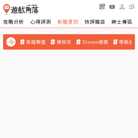
攻略分析
心得評測
新聞資訊
快評雜談
紳士專區
英雄聯盟
橘攸奈
Steam遊戲
吸點迷