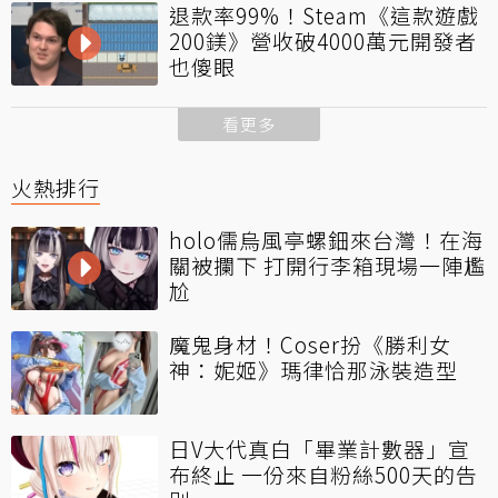
退款率99%！Steam《這款遊戲
200鎂》營收破4000萬元開發者
也傻眼
看更多
火熱排行
holo儒烏風亭螺鈿來台灣！在海
關被攔下 打開行李箱現場一陣尷
尬
魔鬼身材！Coser扮《勝利女
神：妮姬》瑪律恰那泳裝造型
日V大代真白「畢業計數器」宣
布終止 一份來自粉絲500天的告