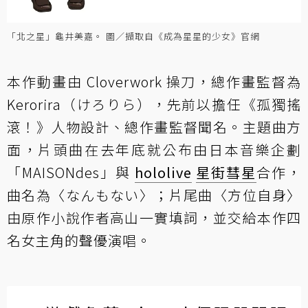
「北之星」龜井美嘉。 圖／擷取自《成為星星的少女》官網
本作動畫由 Cloverwork 操刀，總作畫監督為
Kerorira（けろりら），先前以擔任《孤獨搖
滾！》人物設計、總作畫監督聞名。主題曲方
面，片頭曲在去年底就公布由日本音樂企劃
「MAISONdes」與
hololive
星街彗星
合作，
曲名為〈なんもない〉；片尾曲〈方位自身〉
由原作小說作者高山一實填詞，並交給本作四
名女主角的聲優演唱。