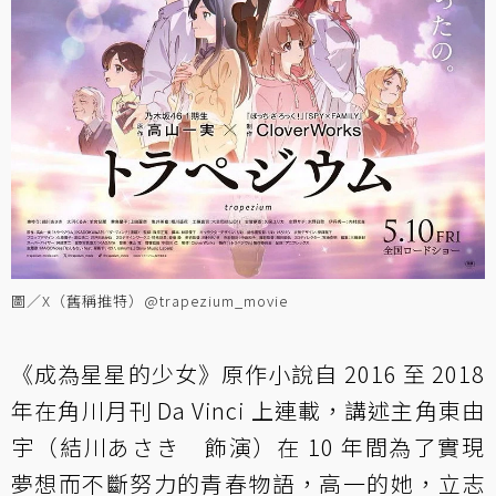
圖／X（舊稱推特）@trapezium_movie
《成為星星的少女》原作小說自 2016 至 2018
年在角川月刊 Da Vinci 上連載，講述主角東由
宇（結川あさき 飾演）在 10 年間為了實現
夢想而不斷努力的青春物語，高一的她，立志