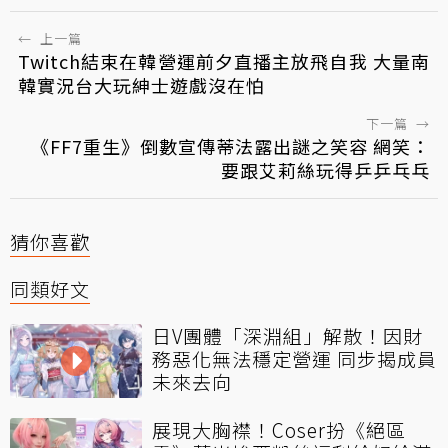
←
上一篇
Twitch結束在韓營運前夕直播主放飛自我 大量南
韓實況台大玩紳士遊戲沒在怕
下一篇
→
《FF7重生》倒數宣傳蒂法露出謎之笑容 網笑：
要跟艾莉絲玩得乒乒乓乓
猜你喜歡
同類好文
日V團體「深淵組」解散！因財
務惡化無法穩定營運 同步揭成員
未來去向
展現大胸襟！Coser扮《絕區