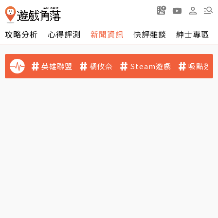
攻略分析
心得評測
新聞資訊
快評雜談
紳士專區
英雄聯盟
橘攸奈
Steam遊戲
吸點迷