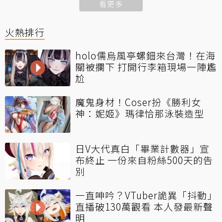
看更多
火熱排行
holo儒烏風亭螺鈿來台灣！在海
關被攔下 打開行李箱現場一陣尷
尬
魔鬼身材！Coser扮《勝利女
神：妮姬》瑪律恰那泳裝造型
日V大代真白「畢業計數器」宣
布終止 一份來自粉絲500天的告
別
一直呻吟？VTuber詭異「抖動」
直播破130萬觀看 本人發最新聲
明