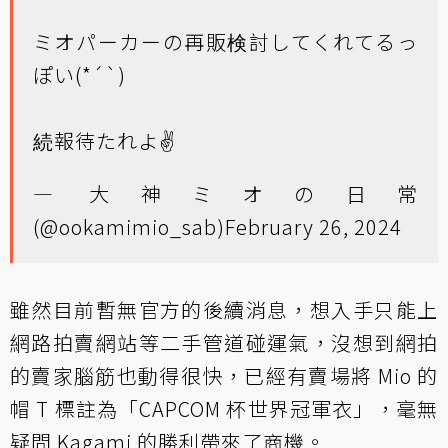
ミオパーカーの再販検討してくれてるっ
ぽい(*´`)
続報待たれよ✌️
— 大神ミオの日常
(@ookamimio_sab)
February 26, 2024
雖然目前暫無官方的後續消息，想入手只能上
網路拍賣網站等二手管道碰運氣，沒想到網拍
的賣家腦筋也動得很快，已經有賣場將 Mio 的
帽 T 標註為「CAPCOM 杯世界冠軍衣」，毫無
疑問 Kagami 的勝利帶來了商機。