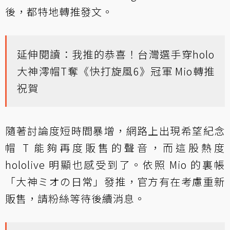
後，都特地轉推發文。
延伸閱讀：
我推的恭喜！台灣選手穿holo
大神澪帽T奪《快打旋風6》冠軍 Mio轉推
祝賀
隨著討論度短時間暴增，網路上出現希望紀念
帽 T 能夠再度販售的聲音，而這股熱度
hololive 明顯也感受到了。依照 Mio 的裏帳
「大神ミオの日常」發推，官方有在考慮重新
販售，請粉絲等待後續消息。