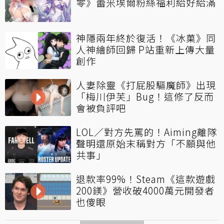
零》蕾米埃爾粉絲福利給好給滿
神隱兩年終於復活！《冰菓》同
人神繪師回歸 P站重新上傳大量
創作
人妻除靈《打屁股驅魔師》出現
「梅川伊芙」Bug！這修了反而
會被負評吧
LOL／對方先罵的！Aiming離隊
聲明還原始末稱對方「不願與他
共事」
退款率99%！Steam《這款遊戲
200鎂》營收破4000萬元開發者
也傻眼