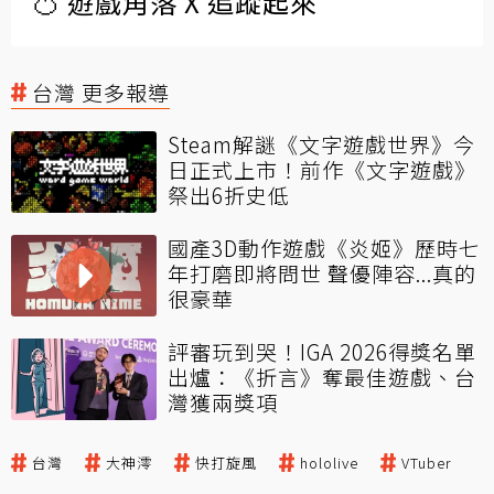
🍊 遊戲角落 X 追蹤起來
台灣 更多報導
Steam解謎《文字遊戲世界》今
日正式上市！前作《文字遊戲》
祭出6折史低
國產3D動作遊戲《炎姬》歷時七
年打磨即將問世 聲優陣容...真的
很豪華
評審玩到哭！IGA 2026得獎名單
出爐：《折言》奪最佳遊戲、台
灣獲兩獎項
台灣
大神澪
快打旋風
hololive
VTuber