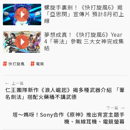
螺旋手裏劍！《快打旋風6》揭
「亞思閔」宣傳片 預計8月初上
線
夢想成真！《快打旋風6》Year
4「蒂法」參戰 三大女神完成集
結
快打旋風
電競
←
上一篇
仁王團隊新作《浪人崛起》揭多種武器介紹 「葦
名劍法」搭配火藥桶不講武德
下一篇
→
塔～媽呀！Sony合作《原神》推出宵宮主題手
機、無線耳機、電競螢幕