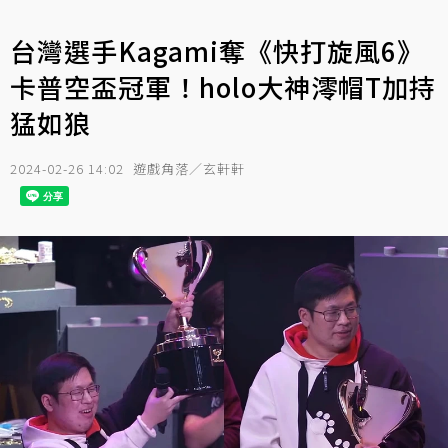
台灣選手Kagami奪《快打旋風6》
卡普空盃冠軍！holo大神澪帽T加持
猛如狼
2024-02-26 14:02
遊戲角落／玄軒軒