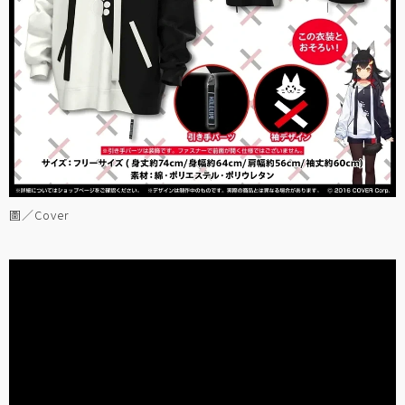
圖／Cover