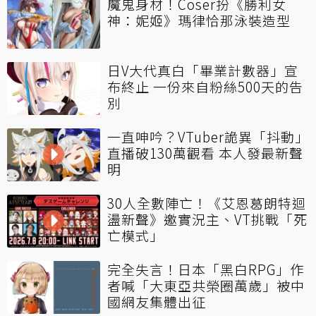
魔鬼身材！Coser扮《勝利女
神：妮姬》瑪律恰那泳裝造型
日V大代真白「畢業計數器」宣
布終止 一份來自粉絲500天的告
別
一直呻吟？VTuber詭異「抖動」
直播破130萬觀看 本人發最新聲
明
30人全數陣亡！《艾恩葛朗特迴
盪新聲》邀實況主、VT挑戰「死
亡模式」
完全失言！日本「黑白RPG」作
者喊「大東亞共榮圈萬歲」被中
國網友集體出征