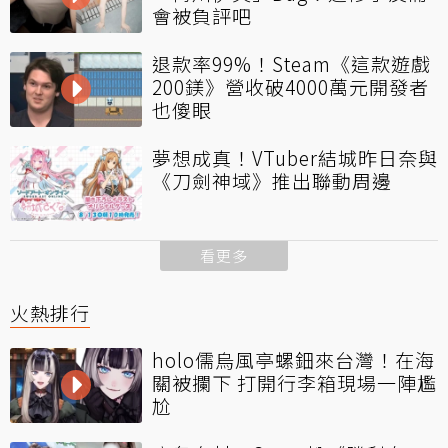
會被負評吧
退款率99%！Steam《這款遊戲
200鎂》營收破4000萬元開發者
也傻眼
夢想成真！VTuber結城昨日奈與
《刀劍神域》推出聯動周邊
看更多
火熱排行
holo儒烏風亭螺鈿來台灣！在海
關被攔下 打開行李箱現場一陣尷
尬