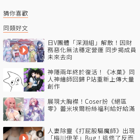
猜你喜歡
同類好文
日V團體「深淵組」解散！因財
務惡化無法穩定營運 同步揭成員
未來去向
神隱兩年終於復活！《冰菓》同
人神繪師回歸 P站重新上傳大量
創作
展現大胸襟！Coser扮《絕區
零》蕾米埃爾粉絲福利給好給滿
人妻除靈《打屁股驅魔師》出現
「梅川伊芙」Bug！這修了反而