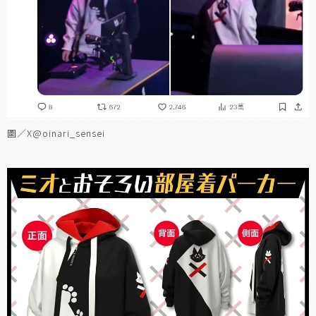
圖／X@oinari_sensei