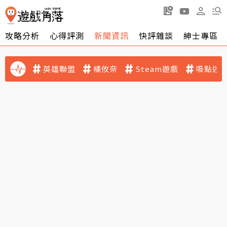
攻略分析
心得評測
新聞資訊
快評雜談
紳士專區
英雄聯盟
橘攸奈
Steam遊戲
吸點迷