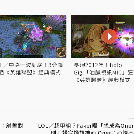
OL／中路一波到底！3分鐘
夢迴2012年！holo
通《英雄聯盟》經典模式
Gigi「油膩視訊MIC」
《英雄聯盟》經典模式
下
O：射擊對
LOL／超甲組？Faker曝「想成為One
刷」講完尷尬掩面 Oner：心情