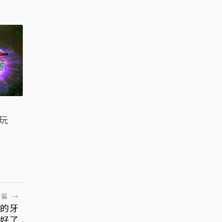
狂玩
一篇
→
r的牙
不好了