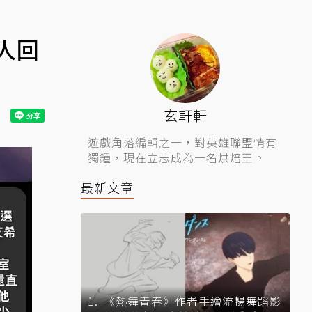
人回
玄軒軒
遊戲角落編輯之一，對英雄聯盟情有
獨鍾，現在立志成為一名烘焙王。
最新文章
《熱舞青春》作者手繪流暢舞蹈影