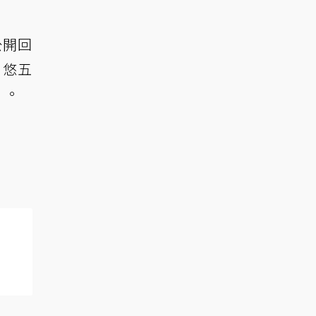
公開回
！悠五
」。