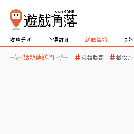
攻略分析
心得評測
新聞資訊
快評
話題傳送門
英雄聯盟
橘攸奈