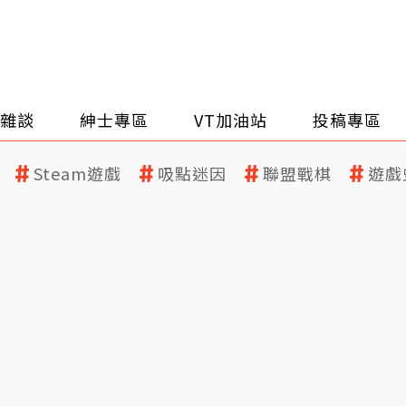
雜談
紳士專區
VT加油站
投稿專區
Steam遊戲
吸點迷因
聯盟戰棋
遊戲