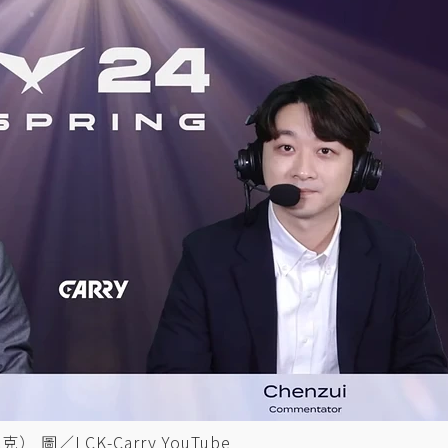
 圖／LCK-Carry YouTube