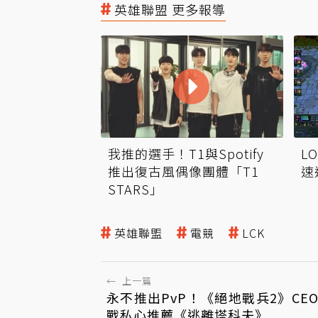
英雄聯盟 更多報導
我推的選手！T1與Spotify
L
推出復古風偶像團體「T1
速
STARS」
英雄聯盟
電競
LCK
←
上一篇
永不推出PvP！《絕地戰兵2》CE
戰私心推薦《逃離塔科夫》