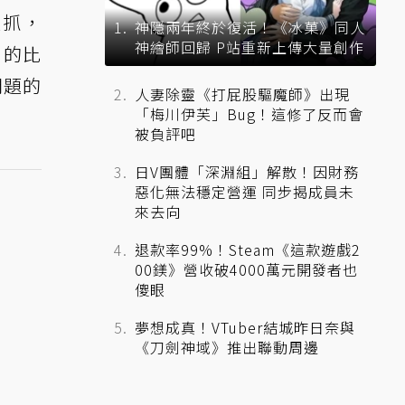
被抓，
神隱兩年終於復活！《冰菓》同人
神繪師回歸 P站重新上傳大量創作
 的比
問題的
人妻除靈《打屁股驅魔師》出現
「梅川伊芙」Bug！這修了反而會
被負評吧
日V團體「深淵組」解散！因財務
惡化無法穩定營運 同步揭成員未
來去向
退款率99%！Steam《這款遊戲2
00鎂》營收破4000萬元開發者也
傻眼
夢想成真！VTuber結城昨日奈與
《刀劍神域》推出聯動周邊