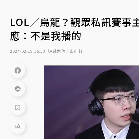
LOL／烏龍？觀眾私訊賽事
應：不是我播的
2024-02-19 16:53
遊戲角落／玄軒軒