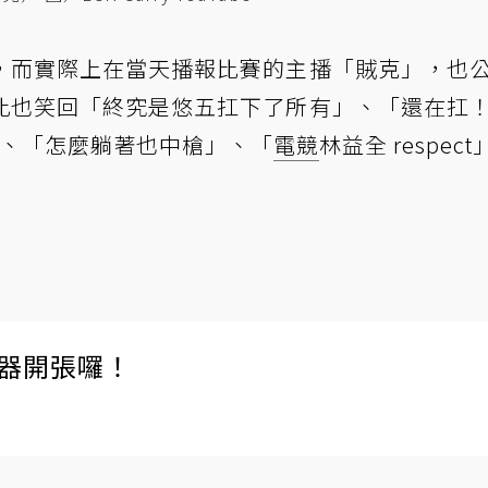
，而實際上在當天播報比賽的主播「賊克」，也
此也笑回「終究是悠五扛下了所有」、「還在扛
」、「怎麼躺著也中槍」、「
電競
林益全 respect
伺服器開張囉！