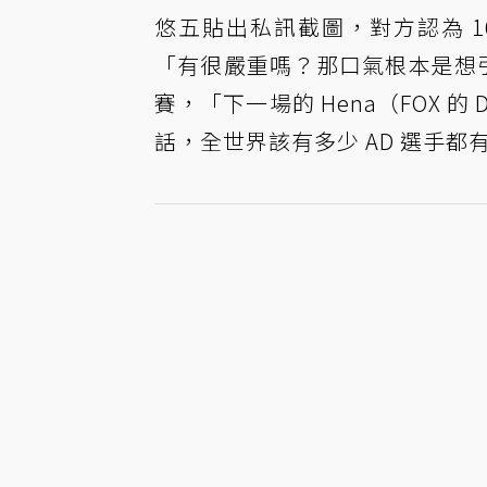
悠五貼出私訊截圖，對方認為 16
「有很嚴重嗎？那口氣根本是想引聊天
賽，「下一場的 Hena（FOX
話，全世界該有多少 AD 選手都