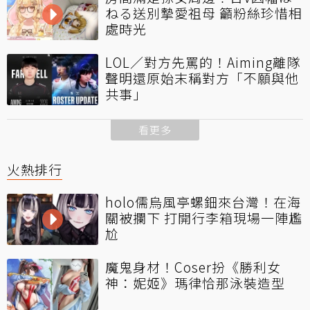
ねる送別摯愛祖母 籲粉絲珍惜相
處時光
LOL／對方先罵的！Aiming離隊
聲明還原始末稱對方「不願與他
共事」
看更多
火熱排行
holo儒烏風亭螺鈿來台灣！在海
關被攔下 打開行李箱現場一陣尷
尬
魔鬼身材！Coser扮《勝利女
神：妮姬》瑪律恰那泳裝造型