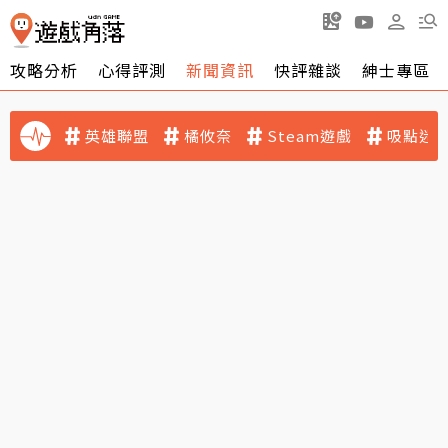
攻略分析
心得評測
新聞資訊
快評雜談
紳士專區
英雄聯盟
橘攸奈
Steam遊戲
吸點迷