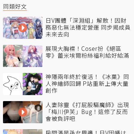
同類好文
日V團體「深淵組」解散！因財
務惡化無法穩定營運 同步揭成員
未來去向
展現大胸襟！Coser扮《絕區
零》蕾米埃爾粉絲福利給好給滿
神隱兩年終於復活！《冰菓》同
人神繪師回歸 P站重新上傳大量
創作
人妻除靈《打屁股驅魔師》出現
「梅川伊芙」Bug！這修了反而
會被負評吧
房間滿是孫女周邊！日V因幡は