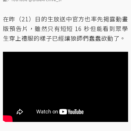
在昨（21）日的生放送中官方也率先揭露動畫
版預告片，雖然只有短短 16 秒但能看到眾學
生穿上禮服的樣子已經讓狼師們蠢蠢欲動了。