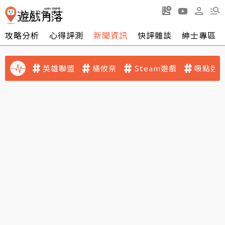
攻略分析
心得評測
新聞資訊
快評雜談
紳士專區
英雄聯盟
橘攸奈
Steam遊戲
吸點迷