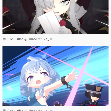
圖／YouTube @BlueArchive_JP
圖／YouTube @BlueArchive_JP