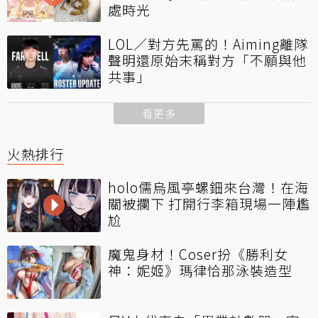
處時光
LOL／對方先罵的！Aiming離隊
聲明還原始末稱對方「不願與他
共事」
看更多
火熱排行
holo儒烏風亭螺鈿來台灣！在海
關被攔下 打開行李箱現場一陣尷
尬
魔鬼身材！Coser扮《勝利女
神：妮姬》瑪律恰那泳裝造型