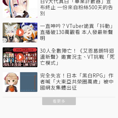
日V大代真白「畢業計數器」宣
布終止 一份來自粉絲500天的告
別
一直呻吟？VTuber詭異「抖動」
直播破130萬觀看 本人發最新聲
明
30人全數陣亡！《艾恩葛朗特迴
盪新聲》邀實況主、VT挑戰「死
亡模式」
完全失言！日本「黑白RPG」作
者喊「大東亞共榮圈萬歲」被中
國網友集體出征
看更多