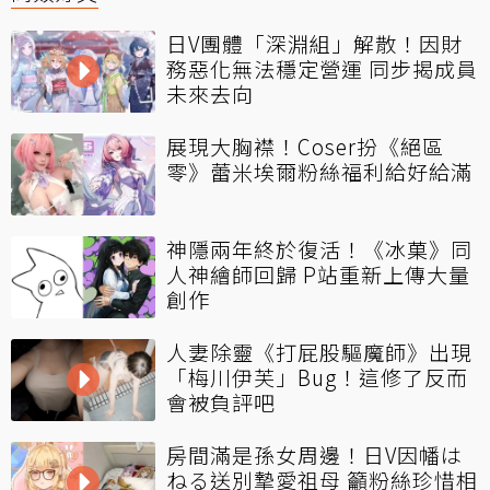
日V團體「深淵組」解散！因財
務惡化無法穩定營運 同步揭成員
未來去向
展現大胸襟！Coser扮《絕區
零》蕾米埃爾粉絲福利給好給滿
神隱兩年終於復活！《冰菓》同
人神繪師回歸 P站重新上傳大量
創作
人妻除靈《打屁股驅魔師》出現
「梅川伊芙」Bug！這修了反而
會被負評吧
房間滿是孫女周邊！日V因幡は
ねる送別摯愛祖母 籲粉絲珍惜相