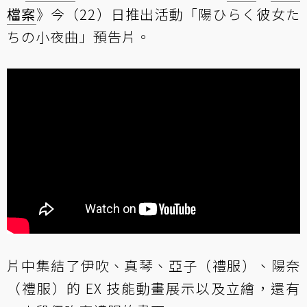
檔案
》今（22）日推出活動「陽ひらく彼女た
ちの小夜曲」預告片。
片中集結了伊吹、真琴、亞子（禮服）、陽奈
（禮服）的 EX 技能動畫展示以及立繪，還有