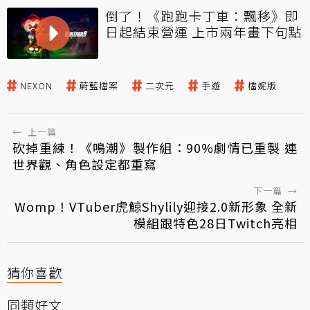
倒了！《跑跑卡丁車：飄移》即
日起結束營運 上市兩年畫下句點
NEXON
蔚藍檔案
二次元
手遊
檔妮版
←
上一篇
砍掉重練！《鳴潮》製作組：90%劇情已重製 連
世界觀、角色設定都重寫
下一篇
→
Womp！VTuber虎鯨Shylily迎接2.0新形象 全新
模組跟特色28日Twitch亮相
猜你喜歡
同類好文