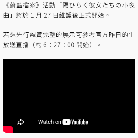
《蔚藍檔案》活動「陽ひらく彼女たちの小夜
曲」將於 1 月 27 日維護後正式開始。
若想先行觀賞完整的展示可參考官方昨日的生
放送直播（約 6：27：00 開始）。