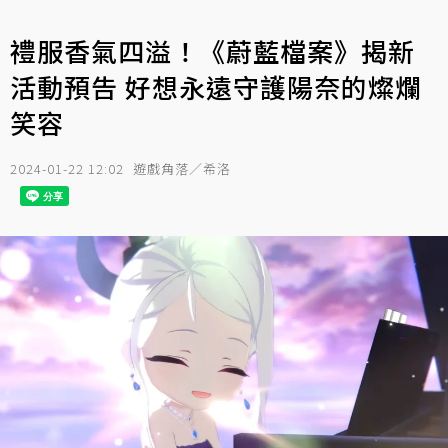
禮服香氣四溢！《蔚藍檔案》揭新
活動預告 好想永遠守護陽奈的燦爛
笑容
2024-01-22 12:02
遊戲角落／希洛