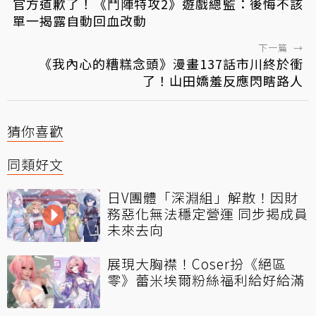
官方道歉了！《鬥陣特攻2》遊戲總監：後悔不該
單一揭露自動回血改動
下一篇
→
《我內心的糟糕念頭》漫畫137話市川終於衝
了！山田嬌羞反應閃瞎路人
猜你喜歡
同類好文
日V團體「深淵組」解散！因財
務惡化無法穩定營運 同步揭成員
未來去向
展現大胸襟！Coser扮《絕區
零》蕾米埃爾粉絲福利給好給滿