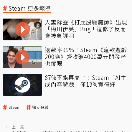
Steam 更多報導
人妻除靈《打屁股驅魔師》出現
「梅川伊芙」Bug！這修了反而
會被負評吧
退款率99%！Steam《這款遊戲
200鎂》營收破4000萬元開發者
也傻眼
87%不能再高了！Steam「AI生
成內容遊戲」僅13%賣得好
Steam
獨立遊戲
←
上一篇