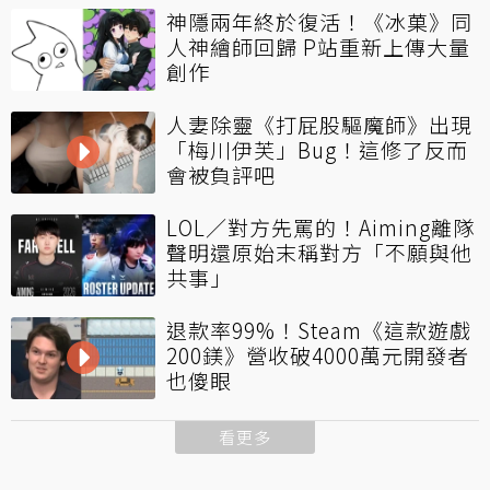
神隱兩年終於復活！《冰菓》同
人神繪師回歸 P站重新上傳大量
創作
人妻除靈《打屁股驅魔師》出現
「梅川伊芙」Bug！這修了反而
會被負評吧
LOL／對方先罵的！Aiming離隊
聲明還原始末稱對方「不願與他
共事」
退款率99%！Steam《這款遊戲
200鎂》營收破4000萬元開發者
也傻眼
看更多