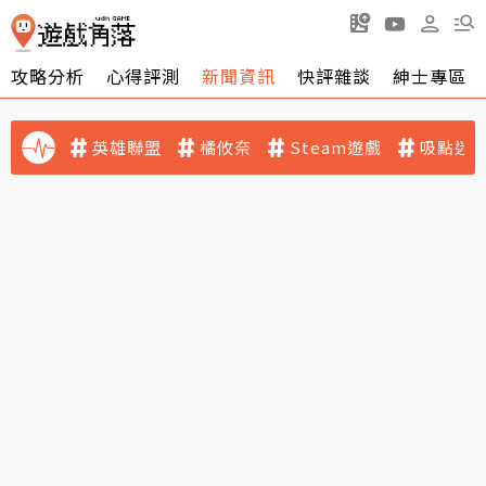
攻略分析
心得評測
新聞資訊
快評雜談
紳士專區
英雄聯盟
橘攸奈
Steam遊戲
吸點迷