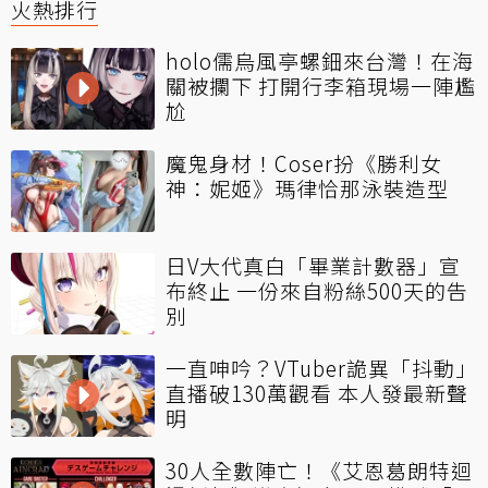
火熱排行
holo儒烏風亭螺鈿來台灣！在海
關被攔下 打開行李箱現場一陣尷
尬
魔鬼身材！Coser扮《勝利女
神：妮姬》瑪律恰那泳裝造型
日V大代真白「畢業計數器」宣
布終止 一份來自粉絲500天的告
別
一直呻吟？VTuber詭異「抖動」
直播破130萬觀看 本人發最新聲
明
30人全數陣亡！《艾恩葛朗特迴