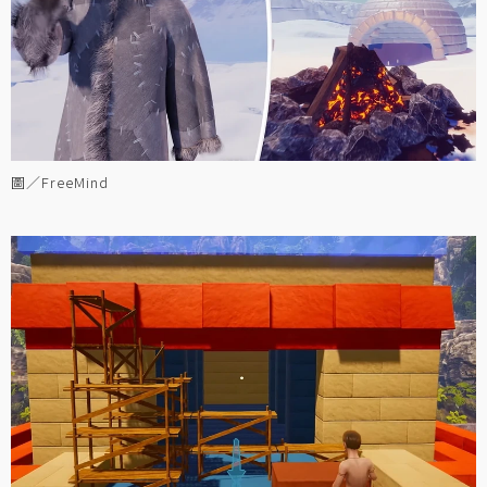
圖／FreeMind