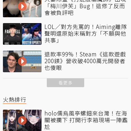
「梅川伊芙」Bug！這修了反而
會被負評吧
LOL／對方先罵的！Aiming離隊
聲明還原始末稱對方「不願與他
共事」
退款率99%！Steam《這款遊戲
200鎂》營收破4000萬元開發者
也傻眼
看更多
火熱排行
holo儒烏風亭螺鈿來台灣！在海
關被攔下 打開行李箱現場一陣尷
尬