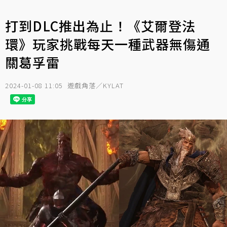
打到DLC推出為止！《艾爾登法
環》玩家挑戰每天一種武器無傷通
關葛孚雷
2024-01-08 11:05
遊戲角落／KYLAT