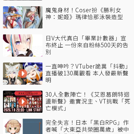
魔鬼身材！Coser扮《勝利女
神：妮姬》瑪律恰那泳裝造型
日V大代真白「畢業計數器」宣
布終止 一份來自粉絲500天的告
別
一直呻吟？VTuber詭異「抖動」
直播破130萬觀看 本人發最新聲
明
30人全數陣亡！《艾恩葛朗特迴
盪新聲》邀實況主、VT挑戰「死
亡模式」
完全失言！日本「黑白RPG」作
者喊「大東亞共榮圈萬歲」被中