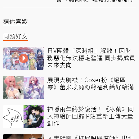
猜你喜歡
同類好文
日V團體「深淵組」解散！因財
務惡化無法穩定營運 同步揭成員
未來去向
展現大胸襟！Coser扮《絕區
零》蕾米埃爾粉絲福利給好給滿
神隱兩年終於復活！《冰菓》同
人神繪師回歸 P站重新上傳大量
創作
人妻除靈《打屁股驅魔師》出現