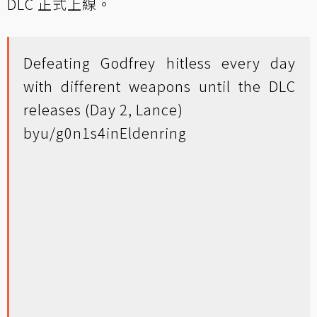
DLC 正式上線。
Defeating Godfrey hitless every day
with different weapons until the DLC
releases (Day 2, Lance)
by
u/g0n1s4
in
Eldenring