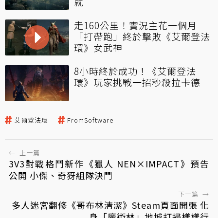
就
走160公里！實況主花一個月
「打帶跑」終於擊敗《艾爾登法
環》女武神
8小時終於成功！《艾爾登法
環》玩家挑戰一招秒殺拉卡德
艾爾登法環
FromSoftware
←
上一篇
3V3對戰格鬥新作《獵人 NEN×IMPACT》預告
公開 小傑、奇犽組隊決鬥
下一篇
→
多人迷宮翻修《哥布林清潔》Steam頁面開張 化
身「魔術林」地城打掃樣樣行