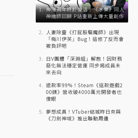
神隱兩年終於復活！《冰菓》同人
神繪師回歸 P站重新上傳大量創作
人妻除靈《打屁股驅魔師》出現
「梅川伊芙」Bug！這修了反而會
被負評吧
日V團體「深淵組」解散！因財務
惡化無法穩定營運 同步揭成員未
來去向
退款率99%！Steam《這款遊戲2
00鎂》營收破4000萬元開發者也
傻眼
夢想成真！VTuber結城昨日奈與
《刀劍神域》推出聯動周邊