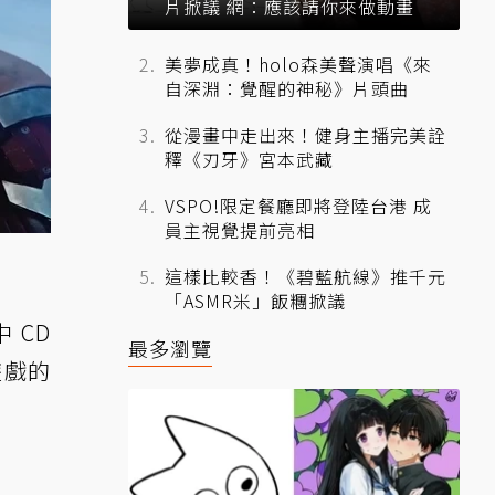
片掀議 網：應該請你來做動畫
美夢成真！holo森美聲演唱《來
自深淵：覺醒的神秘》片頭曲
從漫畫中走出來！健身主播完美詮
釋《刃牙》宮本武藏
VSPO!限定餐廳即將登陸台港 成
員主視覺提前亮相
這樣比較香！《碧藍航線》推千元
「ASMR米」飯糰掀議
 CD
最多瀏覽
遊戲的