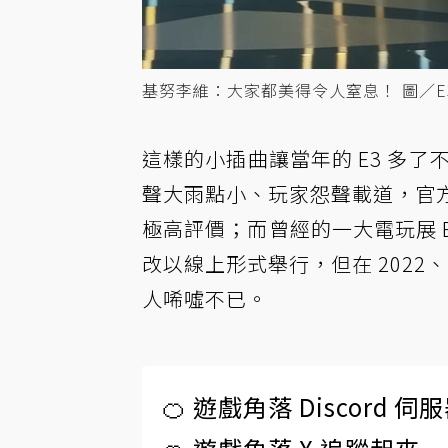
基努李維：大家都美得令人窒息！ 圖／E
這樣的小插曲讓當年的 E3 多了
聲大雨點小、玩家怨聲載道，官方
極高評價；而曾經的一大電玩展 E3 在
改以線上形式舉行，但在 2022
人唏噓不已。
🍊 遊戲角落 Discord 