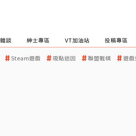
雜談
紳士專區
VT加油站
投稿專區
Steam遊戲
吸點迷因
聯盟戰棋
遊戲