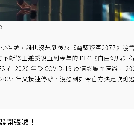
3
不少看頭，誰也沒想到後來《電馭叛客2077》發
不斷修正遊戲後直到今年的 DLC《自由幻局》
 2020 年受 COVID-19 疫情影響而停辦； 202
、2023 年又接連停辦，沒想到如今官方決定吹熄
伺服器開張囉！