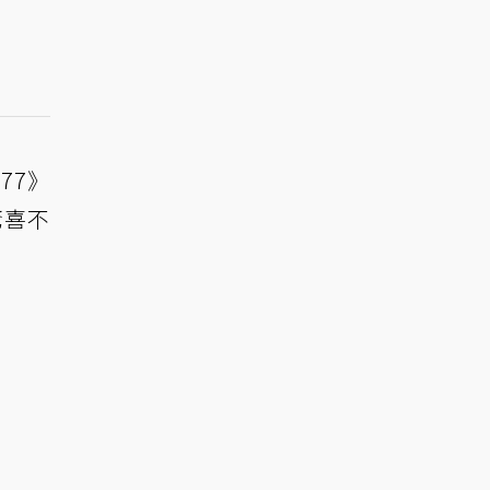
77》
驚喜不