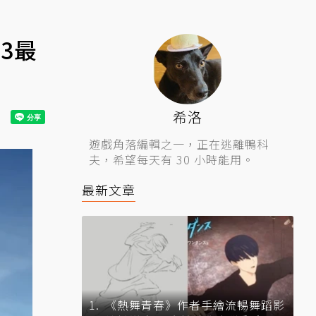
3最
希洛
遊戲角落編輯之一，正在逃離鴨科
夫，希望每天有 30 小時能用。
最新文章
《熱舞青春》作者手繪流暢舞蹈影