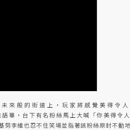
7》未來般的街道上，玩家將感覺美得令人
」基努李維語畢，台下有名粉絲馬上大喊「你美得令
ing）！」而基努李維也忍不住笑場並指著該粉絲原封不動