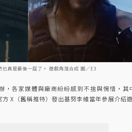
竟然也真是最後一屆了。 遊戲角落合成 圖／E3
停辦，各家媒體與廠商紛紛感到不捨與惋惜，其中
77》官方 X（舊稱推特）發出基努李維當年參展介紹