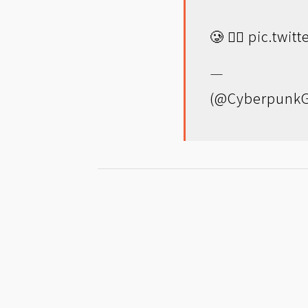
🥲 ❤️‍🔥
pic.twit
— Cy
(@Cyberpunk