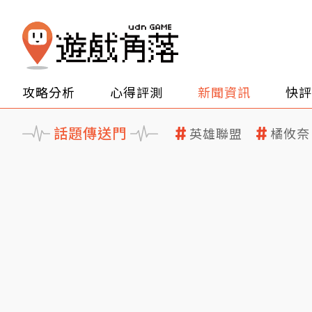
攻略分析
心得評測
新聞資訊
快評
話題傳送門
英雄聯盟
橘攸奈