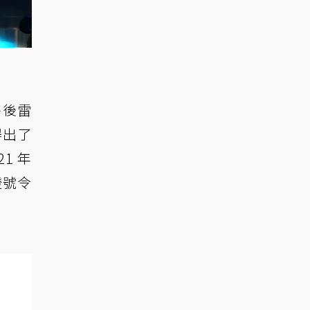
售後雷
得出了
1 年
燈號令