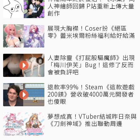
人神繪師回歸 P站重新上傳大量
創作
展現大胸襟！Coser扮《絕區
零》蕾米埃爾粉絲福利給好給滿
人妻除靈《打屁股驅魔師》出現
「梅川伊芙」Bug！這修了反而
會被負評吧
退款率99%！Steam《這款遊戲
200鎂》營收破4000萬元開發者
也傻眼
夢想成真！VTuber結城昨日奈與
《刀劍神域》推出聯動周邊