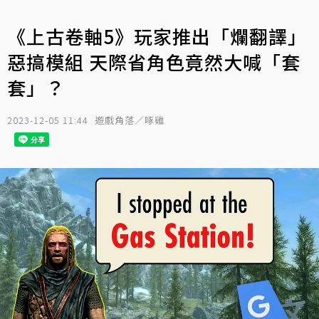
《上古卷軸5》玩家推出「爛翻譯」
惡搞模組 天際省角色竟然大喊「套
套」？
2023-12-05 11:44
遊戲角落／啄雞