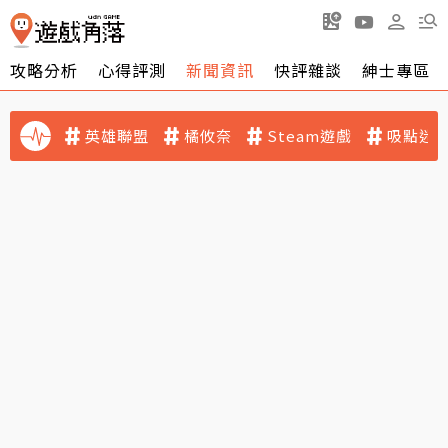
攻略分析
心得評測
新聞資訊
快評雜談
紳士專區
英雄聯盟
橘攸奈
Steam遊戲
吸點迷