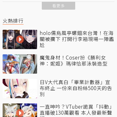
看更多
火熱排行
holo儒烏風亭螺鈿來台灣！在海
關被攔下 打開行李箱現場一陣尷
尬
魔鬼身材！Coser扮《勝利女
神：妮姬》瑪律恰那泳裝造型
日V大代真白「畢業計數器」宣
布終止 一份來自粉絲500天的告
別
一直呻吟？VTuber詭異「抖動」
直播破130萬觀看 本人發最新聲