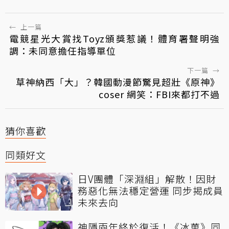
←
上一篇
電競星光大賞找Toyz頒獎惹議！體育署聲明強
調：未同意擔任指導單位
下一篇
→
草神納西「大」？韓國動漫節驚見超壯《原神》
coser 網笑：FBI來都打不過
猜你喜歡
同類好文
日V團體「深淵組」解散！因財
務惡化無法穩定營運 同步揭成員
未來去向
神隱兩年終於復活！《冰菓》同