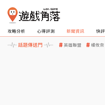
攻略分析
心得評測
新聞資訊
快評
話題傳送門
英雄聯盟
橘攸奈