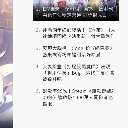
日V團體「深淵組」解散！因財務
惡化無法穩定營運 同步揭成員未
來去向
神隱兩年終於復活！《冰菓》同人
神繪師回歸 P站重新上傳大量創作
展現大胸襟！Coser扮《絕區零》
蕾米埃爾粉絲福利給好給滿
人妻除靈《打屁股驅魔師》出現
「梅川伊芙」Bug！這修了反而會
被負評吧
退款率99%！Steam《這款遊戲2
00鎂》營收破4000萬元開發者也
傻眼