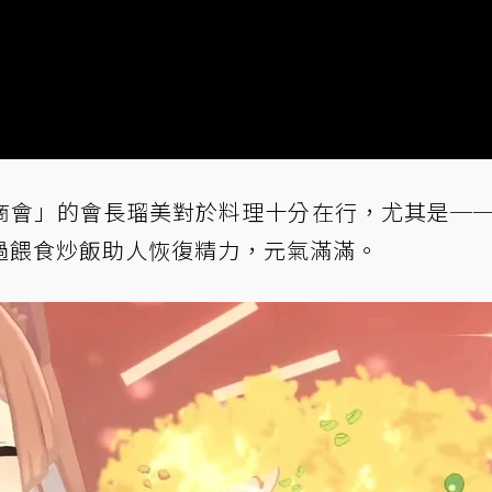
商會」的會長瑠美對於料理十分在行，尤其是─
過餵食炒飯助人恢復精力，元氣滿滿。