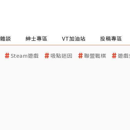
雜談
紳士專區
VT加油站
投稿專區
Steam遊戲
吸點迷因
聯盟戰棋
遊戲