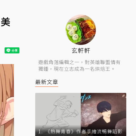
、美
玄軒軒
遊戲角落編輯之一，對英雄聯盟情有
獨鍾，現在立志成為一名烘焙王。
最新文章
《熱舞青春》作者手繪流暢舞蹈影