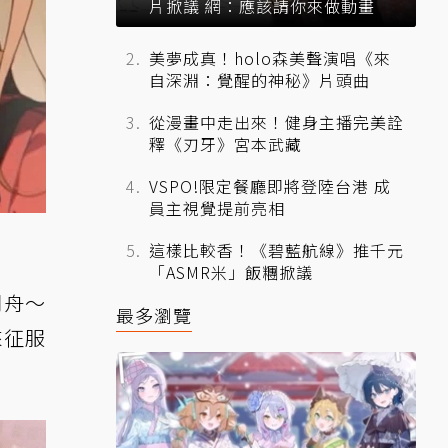
片掀議 網：應該請你來做動畫
美夢成真！holo森美聲演唱《來
自深淵：覺醒的神秘》片頭曲
從漫畫中走出來！健身主播完美詮
釋《刃牙》宮本武藏
VSPO!限定餐廳即將登陸台港 成
員主視覺提前亮相
這樣比較香！《碧藍航線》推千元
「ASMR米」飯糰掀議
同舟～
最多瀏覽
來征服