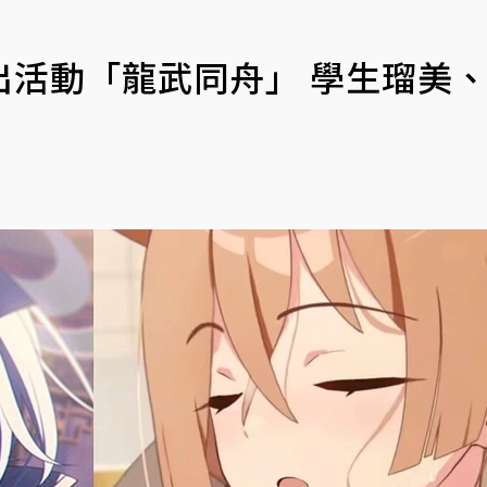
出活動「龍武同舟」 學生瑠美