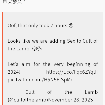
再次發文。
Oof, that only took 2 hours 🥹
Looks like we are adding Sex to Cult of
the Lamb. 🥵💦
Let's aim for the very beginning of
2024!
https://t.co/Fqc6ZYqtII
pic.twitter.com/H5N5ElSpMc
— Cult of the Lamb
(@cultofthelamb)
November 28, 2023