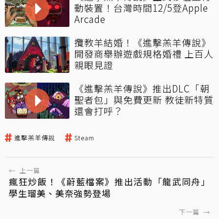
動裝置！台灣時間12/5登Apple
Arcade
攬教羊結婚！《進擊羔羊傳說》
開發商舉辦遊戲規格婚禮 上百人
親眼見證
《進擊羔羊傳說》推出DLC「朝
聖者包」與免費更新 教徒新特質
還會打呼？
進擊羔羊傳說
Steam
←
上一篇
瘋狂炒飯！《蔚藍檔案》推出活動「龍武同舟」
學生瑠美、美奈強勢登場
下一篇
→