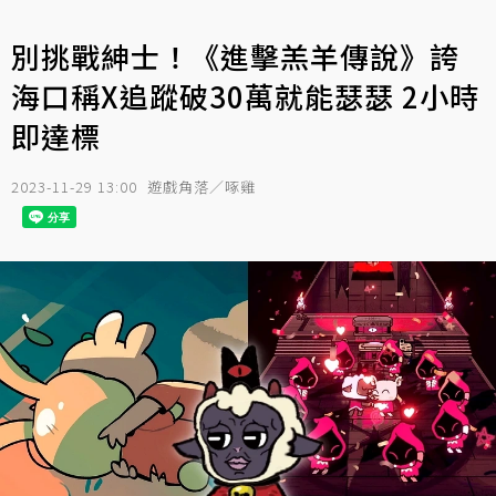
別挑戰紳士！《進擊羔羊傳說》誇
海口稱X追蹤破30萬就能瑟瑟 2小時
即達標
2023-11-29 13:00
遊戲角落／啄雞