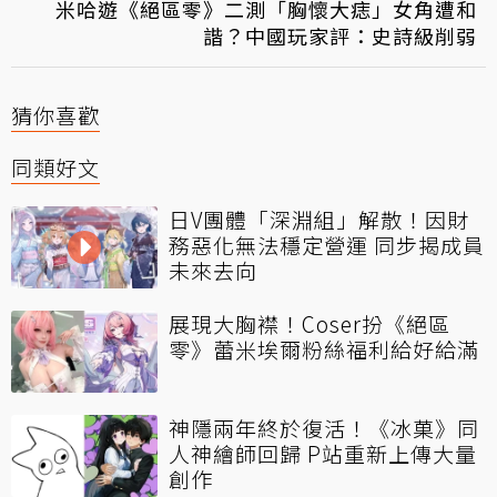
米哈遊《絕區零》二測「胸懷大痣」女角遭和
諧？中國玩家評：史詩級削弱
猜你喜歡
同類好文
日V團體「深淵組」解散！因財
務惡化無法穩定營運 同步揭成員
未來去向
展現大胸襟！Coser扮《絕區
零》蕾米埃爾粉絲福利給好給滿
神隱兩年終於復活！《冰菓》同
人神繪師回歸 P站重新上傳大量
創作