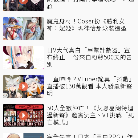
尬
魔鬼身材！Coser扮《勝利女
神：妮姬》瑪律恰那泳裝造型
日V大代真白「畢業計數器」宣
布終止 一份來自粉絲500天的告
別
一直呻吟？VTuber詭異「抖動」
直播破130萬觀看 本人發最新聲
明
30人全數陣亡！《艾恩葛朗特迴
盪新聲》邀實況主、VT挑戰「死
亡模式」
完全失言！日本「黑白RPG」作