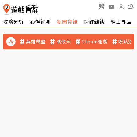
攻略分析
心得評測
新聞資訊
快評雜談
紳士專區
英雄聯盟
橘攸奈
Steam遊戲
吸點迷