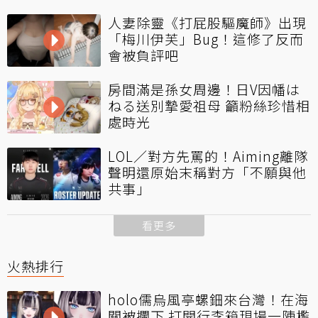
人妻除靈《打屁股驅魔師》出現
「梅川伊芙」Bug！這修了反而
會被負評吧
房間滿是孫女周邊！日V因幡は
ねる送別摯愛祖母 籲粉絲珍惜相
處時光
LOL／對方先罵的！Aiming離隊
聲明還原始末稱對方「不願與他
共事」
看更多
火熱排行
holo儒烏風亭螺鈿來台灣！在海
關被攔下 打開行李箱現場一陣尷