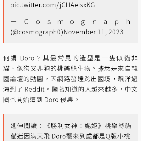
pic.twitter.com/jCHAeIsxKG
— Ｃｏｓｍｏｇｒａｐｈ
(@cosmograph0)
November 11, 2023
何謂 Doro？其最常見的造型是一隻似貓非
貓、像狗又非狗的桃樂絲生物。據悉是來自韓
國論壇的動圖，因網路發達跨出國境，飄洋過
海到了 Reddit。隨著知道的人越來越多，中文
圈也開始遭到 Doro 侵襲。
延伸閱讀：
《勝利女神：妮姬》桃樂絲貓
貓迷因滿天飛 Doro襲來到處都是Q版小桃