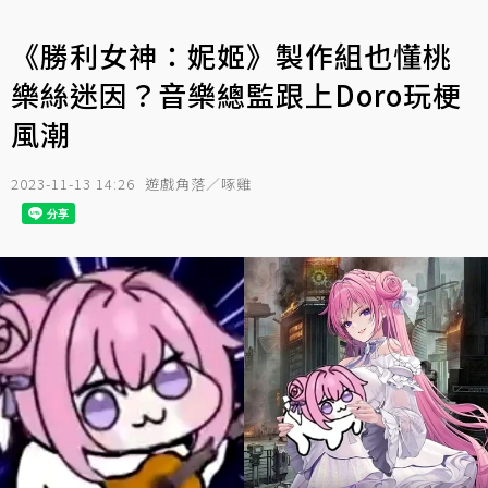
《勝利女神：妮姬》製作組也懂桃
樂絲迷因？音樂總監跟上Doro玩梗
風潮
2023-11-13 14:26
遊戲角落／啄雞