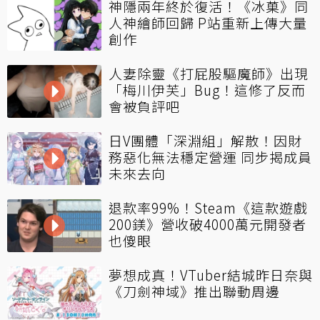
神隱兩年終於復活！《冰菓》同
人神繪師回歸 P站重新上傳大量
創作
人妻除靈《打屁股驅魔師》出現
「梅川伊芙」Bug！這修了反而
會被負評吧
日V團體「深淵組」解散！因財
務惡化無法穩定營運 同步揭成員
未來去向
退款率99%！Steam《這款遊戲
200鎂》營收破4000萬元開發者
也傻眼
夢想成真！VTuber結城昨日奈與
《刀劍神域》推出聯動周邊