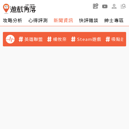
攻略分析
心得評測
新聞資訊
快評雜談
紳士專區
英雄聯盟
橘攸奈
Steam遊戲
吸點迷