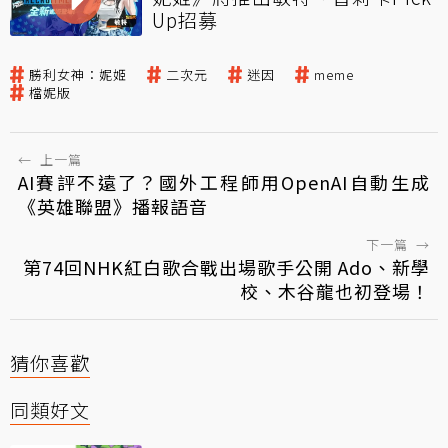
Up招募
勝利女神：妮姬
二次元
迷因
meme
檔妮版
←
上一篇
AI賽評不遠了？國外工程師用OpenAI自動生成
《英雄聯盟》播報語音
下一篇
→
第74回NHK紅白歌合戰出場歌手公開 Ado、新學
校、木谷龍也初登場！
猜你喜歡
同類好文