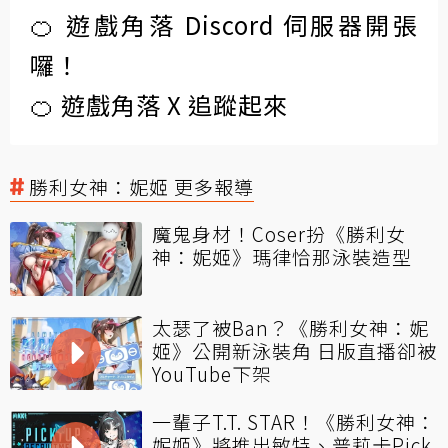
🍊 遊戲角落 Discord 伺服器開張
囉！
🍊 遊戲角落 X 追蹤起來
勝利女神：妮姬 更多報導
魔鬼身材！Coser扮《勝利女
神：妮姬》瑪律恰那泳裝造型
太瑟了被Ban？《勝利女神：妮
姬》公開新泳裝角 日版直播卻被
YouTube下架
一輩子T.T. STAR！《勝利女神：
妮姬》將推出敏特、普莉卡Pick