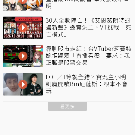
明
30人全數陣亡！《艾恩葛朗特迴
盪新聲》邀實況主、VT挑戰「死
亡模式」
靠聊股市走紅！台VTuber珂賽特
婉拒觀眾「直播看盤」要求：我
正職是股票交易
LOL／1等就全錯？實況主小明
劍魔開噴Bin厄薩斯：根本不會
玩
看更多