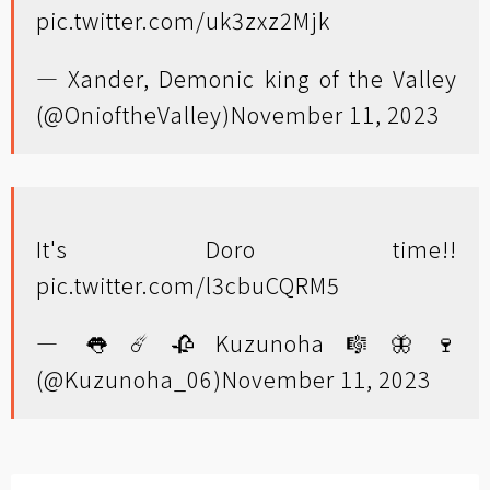
pic.twitter.com/uk3zxz2Mjk
— Xander, Demonic king of the Valley
(@OnioftheValley)
November 11, 2023
It's Doro time!!
pic.twitter.com/l3cbuCQRM5
— 👅☄️🥀Kuzunoha🎼🦋🍷
(@Kuzunoha_06)
November 11, 2023