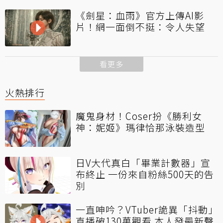
《劍星：血雨》官方上傳AI影
片！網一面倒不挺：令人失望
看更多
火熱排行
魔鬼身材！Coser扮《勝利女
神：妮姬》瑪律恰那泳裝造型
日V大代真白「畢業計數器」宣
布終止 一份來自粉絲500天的告
別
一直呻吟？VTuber詭異「抖動」
直播破130萬觀看 本人發最新聲