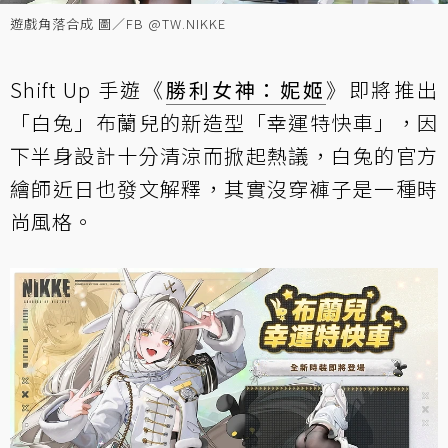
遊戲角落合成 圖／FB @TW.NIKKE
Shift Up 手遊《
勝利女神：妮姬
》即將推出
「白兔」布蘭兒的新造型「幸運特快車」，因
下半身設計十分清涼而掀起熱議，白兔的官方
繪師近日也發文解釋，其實沒穿褲子是一種時
尚風格。