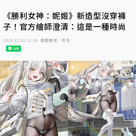
《勝利女神：妮姬》新造型沒穿褲
子！官方繪師澄清：這是一種時尚
2025-12-02 11:36
遊戲角落／希洛