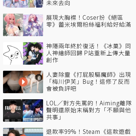
未來去向
展現大胸襟！Coser扮《絕區
零》蕾米埃爾粉絲福利給好給滿
神隱兩年終於復活！《冰菓》同
人神繪師回歸 P站重新上傳大量
創作
人妻除靈《打屁股驅魔師》出現
「梅川伊芙」Bug！這修了反而
會被負評吧
LOL／對方先罵的！Aiming離隊
聲明還原始末稱對方「不願與他
共事」
退款率99%！Steam《這款遊戲