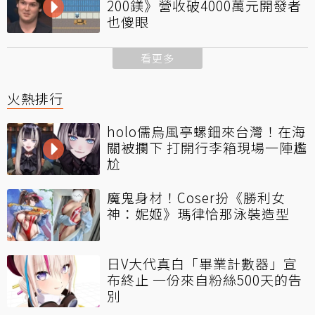
200鎂》營收破4000萬元開發者
也傻眼
看更多
火熱排行
holo儒烏風亭螺鈿來台灣！在海
關被攔下 打開行李箱現場一陣尷
尬
魔鬼身材！Coser扮《勝利女
神：妮姬》瑪律恰那泳裝造型
日V大代真白「畢業計數器」宣
布終止 一份來自粉絲500天的告
別