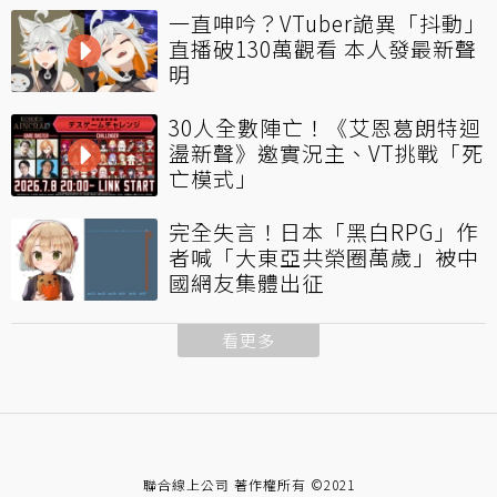
一直呻吟？VTuber詭異「抖動」
直播破130萬觀看 本人發最新聲
明
30人全數陣亡！《艾恩葛朗特迴
盪新聲》邀實況主、VT挑戰「死
亡模式」
完全失言！日本「黑白RPG」作
者喊「大東亞共榮圈萬歲」被中
國網友集體出征
看更多
聯合線上公司 著作權所有 ©2021