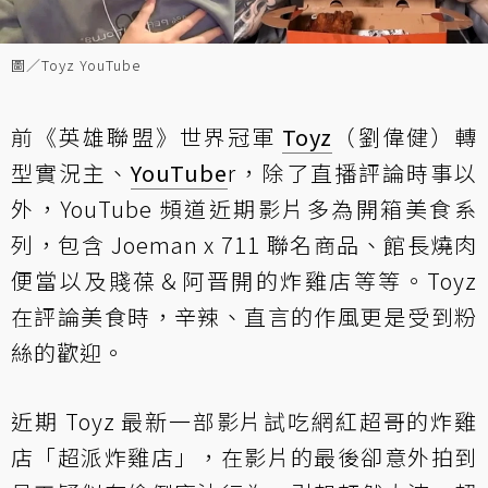
圖／Toyz YouTube
前《英雄聯盟》世界冠軍
Toyz
（劉偉健）轉
型實況主、
YouTube
r，除了直播評論時事以
外，YouTube 頻道近期影片多為開箱美食系
列，包含 Joeman x 711 聯名商品、館長燒肉
便當以及賤葆＆阿晋開的炸雞店等等。Toyz
在評論美食時，辛辣、直言的作風更是受到粉
絲的歡迎。
近期 Toyz 最新一部影片試吃網紅超哥的炸雞
店「超派炸雞店」，在影片的最後卻意外拍到