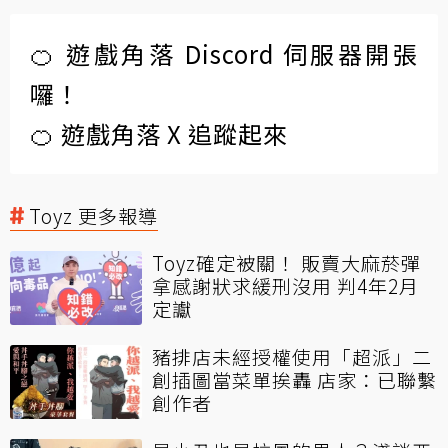
🍊 遊戲角落 Discord 伺服器開張
囉！
🍊 遊戲角落 X 追蹤起來
Toyz 更多報導
Toyz確定被關！ 販賣大麻菸彈
拿感謝狀求緩刑沒用 判4年2月
定讞
豬排店未經授權使用「超派」二
創插圖當菜單挨轟 店家：已聯繫
創作者