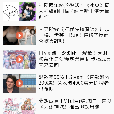
神隱兩年終於復活！《冰菓》同
人神繪師回歸 P站重新上傳大量
創作
人妻除靈《打屁股驅魔師》出現
「梅川伊芙」Bug！這修了反而
會被負評吧
日V團體「深淵組」解散！因財
務惡化無法穩定營運 同步揭成員
未來去向
退款率99%！Steam《這款遊戲
200鎂》營收破4000萬元開發者
也傻眼
夢想成真！VTuber結城昨日奈與
《刀劍神域》推出聯動周邊