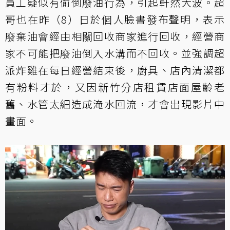
員工疑似有偷倒廢油行為，引起軒然大波。超
哥也在昨（8）日於個人臉書發布聲明，表示
廢棄油會經由相關回收商家進行回收，經營商
家不可能把廢油倒入水溝而不回收。並強調超
派炸雞在每日經營結束後，廚具、店內清潔都
有粉料才於，又因新竹分店租賃店面屋齡老
舊、水管太細造成淹水回流，才會出現影片中
畫面。