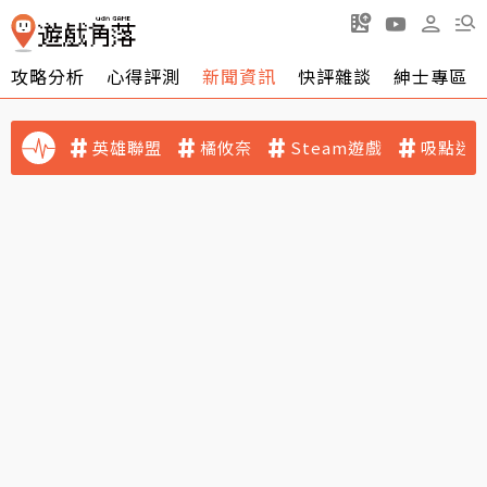
攻略分析
心得評測
新聞資訊
快評雜談
紳士專區
英雄聯盟
橘攸奈
Steam遊戲
吸點迷