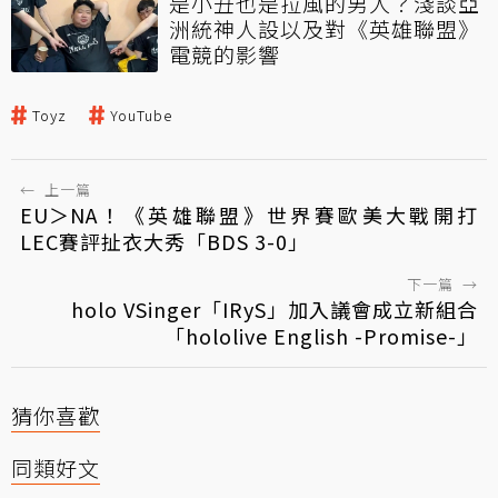
是小丑也是拉風的男人？淺談亞
洲統神人設以及對《英雄聯盟》
電競的影響
Toyz
YouTube
←
上一篇
EU＞NA！《英雄聯盟》世界賽歐美大戰開打
LEC賽評扯衣大秀「BDS 3-0」
下一篇
→
holo VSinger「IRyS」加入議會成立新組合
「hololive English -Promise-」
猜你喜歡
同類好文