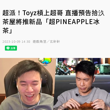
超派！Toyz槓上超哥 直播預告拾汣
茶屋將推新品「超PINEAPPLE冰
茶」
2023-10-09 14:38
遊戲角落／玄軒軒