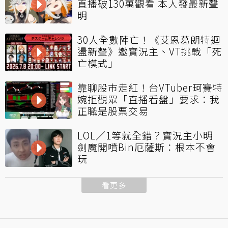
直播破130萬觀看 本人發最新聲
明
30人全數陣亡！《艾恩葛朗特迴
盪新聲》邀實況主、VT挑戰「死
亡模式」
靠聊股市走紅！台VTuber珂賽特
婉拒觀眾「直播看盤」要求：我
正職是股票交易
LOL／1等就全錯？實況主小明
劍魔開噴Bin厄薩斯：根本不會
玩
看更多