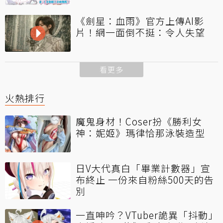
《劍星：血雨》官方上傳AI影
片！網一面倒不挺：令人失望
看更多
火熱排行
魔鬼身材！Coser扮《勝利女
神：妮姬》瑪律恰那泳裝造型
日V大代真白「畢業計數器」宣
布終止 一份來自粉絲500天的告
別
一直呻吟？VTuber詭異「抖動」