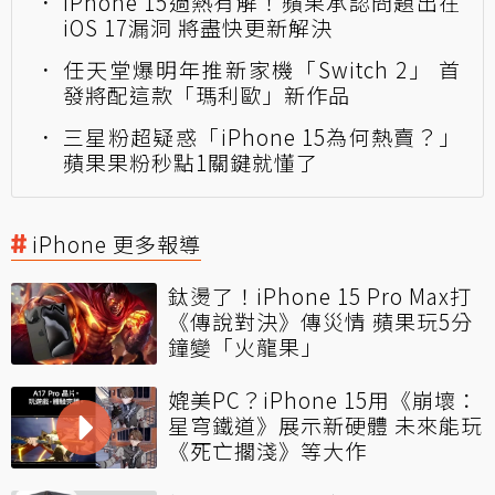
iPhone 15過熱有解！蘋果承認問題出在
iOS 17漏洞 將盡快更新解決
任天堂爆明年推新家機「Switch 2」 首
發將配這款「瑪利歐」新作品
三星粉超疑惑「iPhone 15為何熱賣？」
蘋果果粉秒點1關鍵就懂了
iPhone 更多報導
鈦燙了！iPhone 15 Pro Max打
《傳說對決》傳災情 蘋果玩5分
鐘變「火龍果」
媲美PC？iPhone 15用《崩壞：
星穹鐵道》展示新硬體 未來能玩
《死亡擱淺》等大作