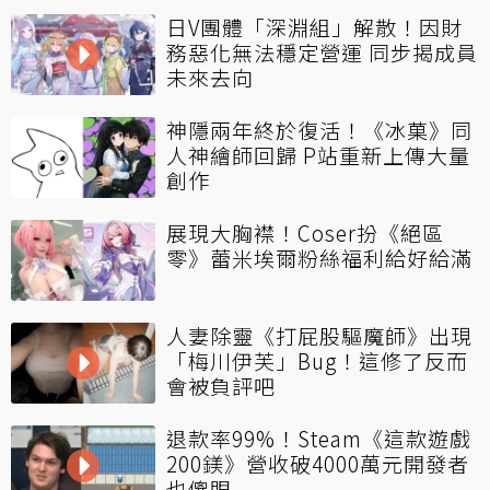
日V團體「深淵組」解散！因財
務惡化無法穩定營運 同步揭成員
未來去向
神隱兩年終於復活！《冰菓》同
人神繪師回歸 P站重新上傳大量
創作
展現大胸襟！Coser扮《絕區
零》蕾米埃爾粉絲福利給好給滿
人妻除靈《打屁股驅魔師》出現
「梅川伊芙」Bug！這修了反而
會被負評吧
退款率99%！Steam《這款遊戲
200鎂》營收破4000萬元開發者
也傻眼