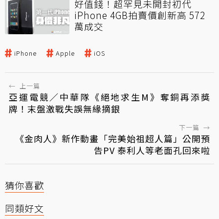
好值錢！超罕見未開封初代
iPhone 4GB拍賣價創新高 572
萬成交
iPhone
Apple
iOS
←
上一篇
亞運電競／中華隊《絕地求生M》奪銅再添獎
牌！末盤激戰失誤無緣摘銀
下一篇
→
《金肉人》新作動畫「完美始祖超人篇」公開預
告PV 泰利人等老面孔回來啦
猜你喜歡
同類好文