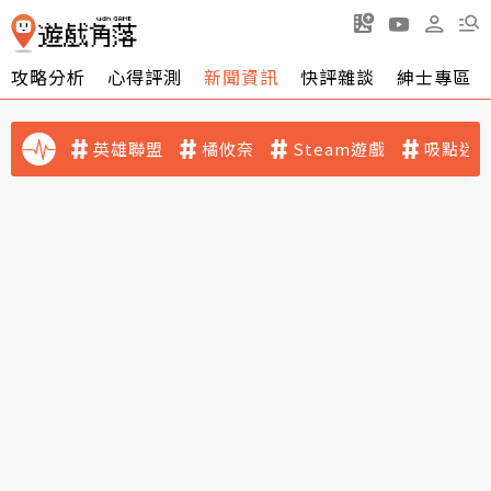
攻略分析
心得評測
新聞資訊
快評雜談
紳士專區
英雄聯盟
橘攸奈
Steam遊戲
吸點迷