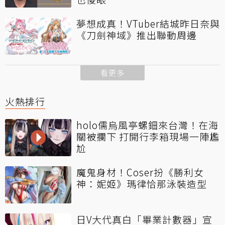
夢想成真！VTuber結城昨日奈與
《刀劍神域》推出聯動周邊
看更多
火熱排行
holo儒烏風亭螺鈿來台灣！在海
關被攔下 打開行李箱現場一陣尷
尬
魔鬼身材！Coser扮《勝利女
神：妮姬》瑪律恰那泳裝造型
日V大代真白「畢業計數器」宣