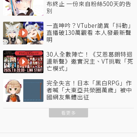
布終止 一份來自粉絲500天的告
別
一直呻吟？VTuber詭異「抖動」
直播破130萬觀看 本人發最新聲
明
30人全數陣亡！《艾恩葛朗特迴
盪新聲》邀實況主、VT挑戰「死
亡模式」
完全失言！日本「黑白RPG」作
者喊「大東亞共榮圈萬歲」被中
國網友集體出征
看更多