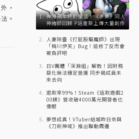
此外，
神隱兩年終於復活！《冰菓》同人
手法。
神繪師回歸 P站重新上傳大量創作
人妻除靈《打屁股驅魔師》出現
「梅川伊芙」Bug！這修了反而會
被負評吧
日V團體「深淵組」解散！因財務
惡化無法穩定營運 同步揭成員未
來去向
退款率99%！Steam《這款遊戲2
00鎂》營收破4000萬元開發者也
傻眼
夢想成真！VTuber結城昨日奈與
《刀劍神域》推出聯動周邊