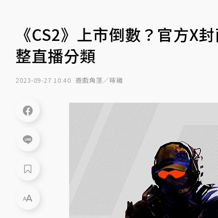
《CS2》上市倒數？官方X封
整直播分類
2023-09-27 10:40
遊戲角落／啄雞