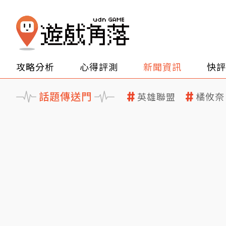
攻略分析
心得評測
新聞資訊
快評
話題傳送門
英雄聯盟
橘攸奈