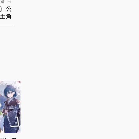
一篇
→
S〉公
當主角