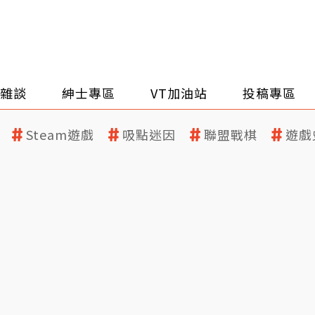
雜談
紳士專區
VT加油站
投稿專區
Steam遊戲
吸點迷因
聯盟戰棋
遊戲