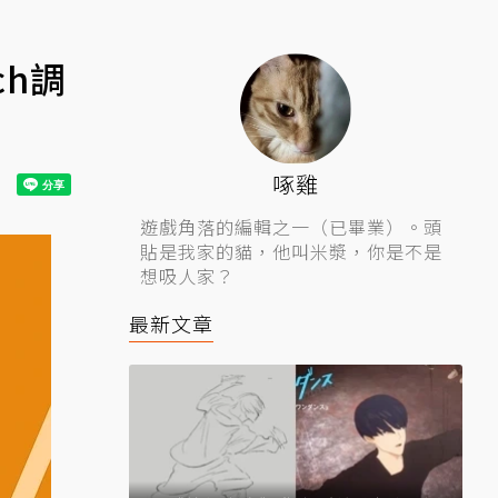
ch調
啄雞
遊戲角落的編輯之一（已畢業）。頭
貼是我家的貓，他叫米漿，你是不是
想吸人家？
最新文章