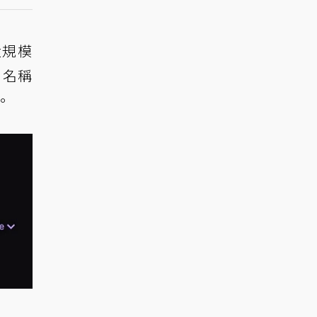
大規模
別名稱
。