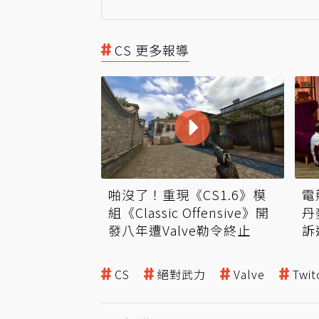
CS 更多報導
啪沒了！重現《CS1.6》模
電
組《Classic Offensive》開
丹
發八年遭Valve勒令終止
訴
CS
絕對武力
Valve
Twit