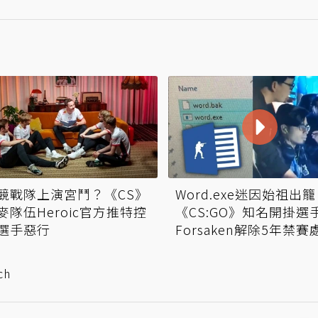
Word.exe迷因始祖出
競戰隊上演宮鬥？《CS》
《CS:GO》知名開掛選
麥隊伍Heroic官方推特控
Forsaken解除5年禁賽
選手惡行
ch