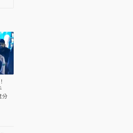
籠！
手
處分