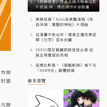
《熱舞青春》作者手繪流暢舞蹈影
片掀議 網：應該請你來做動畫
美夢成真！holo森美聲演唱《來
自深淵：覺醒的神秘》片頭曲
從漫畫中走出來！健身主播完美詮
釋《刃牙》宮本武藏
VSPO!限定餐廳即將登陸台港 成
員主視覺提前亮相
這樣比較香！《碧藍航線》推千元
「ASMR米」飯糰掀議
上市倒
戶封面
最多瀏覽
平凡無