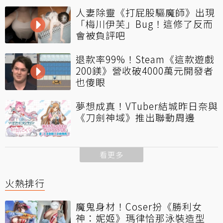
人妻除靈《打屁股驅魔師》出現
「梅川伊芙」Bug！這修了反而
會被負評吧
退款率99%！Steam《這款遊戲
200鎂》營收破4000萬元開發者
也傻眼
夢想成真！VTuber結城昨日奈與
《刀劍神域》推出聯動周邊
看更多
火熱排行
魔鬼身材！Coser扮《勝利女
神：妮姬》瑪律恰那泳裝造型