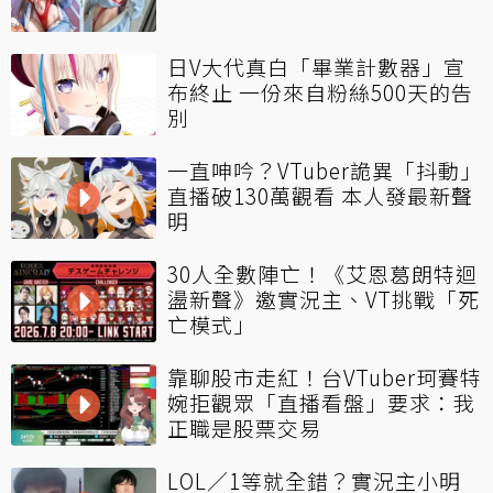
日V大代真白「畢業計數器」宣
布終止 一份來自粉絲500天的告
別
一直呻吟？VTuber詭異「抖動」
直播破130萬觀看 本人發最新聲
明
30人全數陣亡！《艾恩葛朗特迴
盪新聲》邀實況主、VT挑戰「死
亡模式」
靠聊股市走紅！台VTuber珂賽特
婉拒觀眾「直播看盤」要求：我
正職是股票交易
LOL／1等就全錯？實況主小明