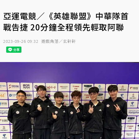
亞運電競／《英雄聯盟》中華隊首
戰告捷 20分鐘全程領先輕取阿聯
2023-09-26 09:32
遊戲角落／玄軒軒