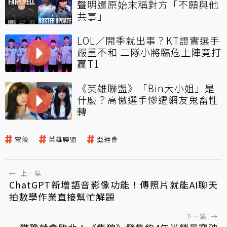
聲明還原始末稱對方「不願與他
共事」
LOL／開季就出事？KT證實選手
嚴重不和 二隊小將臨危上陣竟打
贏T1
《英雄聯盟》「Bin大小姐」是
什麼？高傲選手慘遭網友鬼畜性
轉
電競
英雄聯盟
亞運會
←
上一篇
ChatGPT新增語音影像功能！傳照片就能AI聊天
拍數學作業直接幫忙解題
下一篇
→