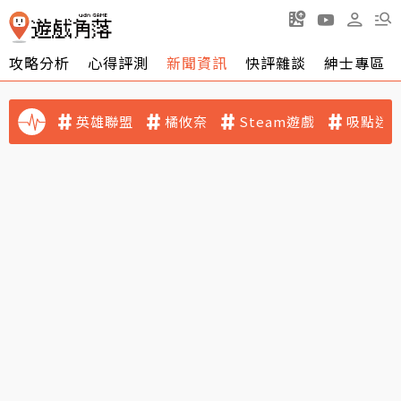
攻略分析
心得評測
新聞資訊
快評雜談
紳士專區
英雄聯盟
橘攸奈
Steam遊戲
吸點迷