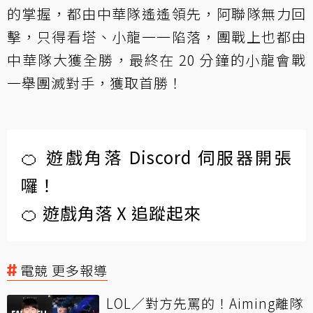
的掌握，都由中華隊遙遙領先，阿聯隊無力回
擊，只得看塔、小龍一一陷落，團戰上也都由
中華隊大獲全勝，最終在 20 分鐘的小龍會戰
一舉團滅對手，獲取首勝！
🍊 遊戲角落 Discord 伺服器開張
囉！
🍊 遊戲角落 X 追蹤起來
電競 更多報導
LOL／對方先罵的！Aiming離隊