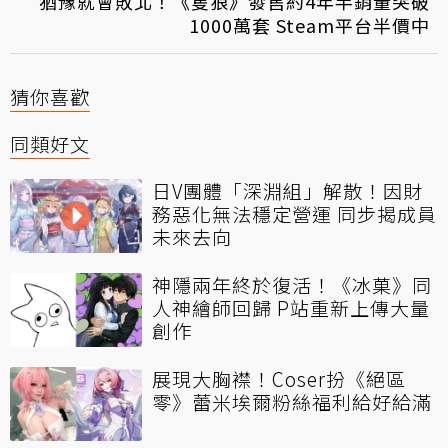
猶豫就會敗北！《隻狼》發售約4年半銷量突破
1000萬套 Steam平台半價中
猜你喜歡
同類好文
日V團體「深淵組」解散！因財
務惡化無法穩定營運 同步揭成員
未來去向
神隱兩年終於復活！《冰菓》同
人神繪師回歸 P站重新上傳大量
創作
展現大胸襟！Coser扮《絕區
零》蕾米埃爾粉絲福利給好給滿