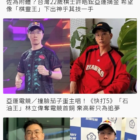
佐為附體？台灣22歲棋士許皓鋐亞運摘金 希望
像「棋靈王」下出神乎其技一手
亞運電競／撞臉茄子蛋主唱！《快打5》「石
油王」林立偉奪電競首銅 棄高薪只為追夢