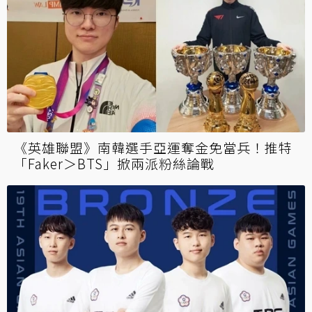
《英雄聯盟》南韓選手亞運奪金免當兵！推特
「Faker＞BTS」掀兩派粉絲論戰