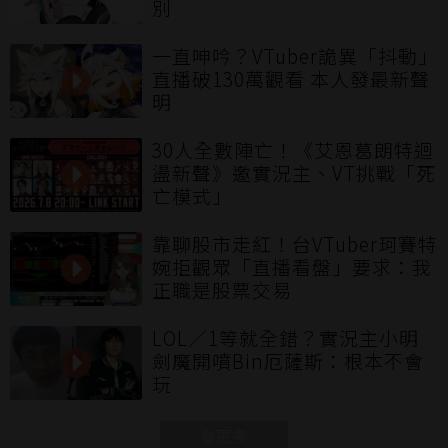
別
一直呻吟？VTuber詭異「抖動」
直播破130萬觀看 本人發最新聲
明
30人全數陣亡！《艾恩葛朗特迴
盪新聲》邀實況主、VT挑戰「死
亡模式」
靠聊股市走紅！台VTuber珂賽特
婉拒觀眾「直播看盤」要求：我
正職是股票交易
LOL／1等就全錯？實況主小明
劍魔開噴Bin厄薩斯：根本不會
玩
看更多