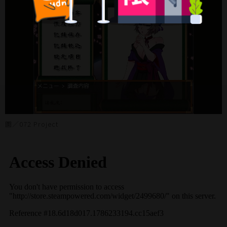
圖／072 Project