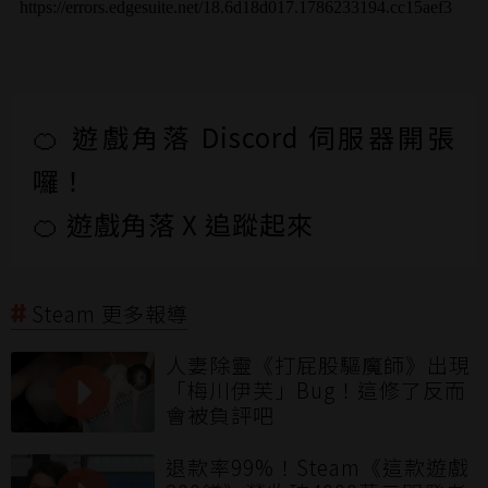
🍊 遊戲角落 Discord 伺服器開張
囉！
🍊 遊戲角落 X 追蹤起來
Steam 更多報導
人妻除靈《打屁股驅魔師》出現
「梅川伊芙」Bug！這修了反而
會被負評吧
退款率99%！Steam《這款遊戲