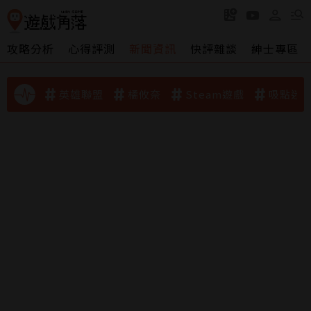
攻略分析
心得評測
新聞資訊
快評雜談
紳士專區
英雄聯盟
橘攸奈
Steam遊戲
吸點迷