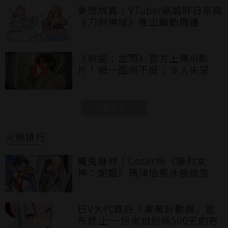
夢想成真！VTuber結城昨日奈與
《刀劍神域》推出聯動周邊
《劍星：血雨》官方上傳AI影
片！網一面倒不挺：令人失望
看更多
火熱排行
魔鬼身材！Coser扮《勝利女
神：妮姬》瑪律恰那泳裝造型
日V大代真白「畢業計數器」宣
布終止 一份來自粉絲500天的告