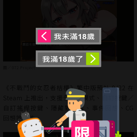
圖／072 Project
《不戰鬥的女忍者桔梗》繁中版預計 9/22 在
Steam 上推出，支援全螢幕模式、自訂按鍵／
自訂搖桿按鍵、隱藏對話框、事件回想、CG
回想等功能。