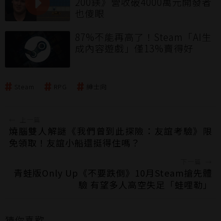
200鎂》營收破4000萬元開發者
也傻眼
87%不能再高了！Steam「AI生
成內容遊戲」僅13%賣得好
Steam
RPG
紳士向
←
上一篇
燒腦雙人解謎《我們曾到此探險：友誼考驗》限
免領取！友誼小船還挺得住嗎？
下一篇
→
青蛙版Only Up《不要跌倒》10月Steam搶先體
驗 有望多人高空失足「蛙哩勒」
猜你喜歡