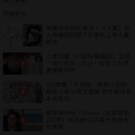
同類好文
神隱兩年終於復活！《冰菓》同
人神繪師回歸 P站重新上傳大量
創作
人妻除靈《打屁股驅魔師》出現
「梅川伊芙」Bug！這修了反而
會被負評吧
日V團體「深淵組」解散！因財
務惡化無法穩定營運 同步揭成員
未來去向
退款率99%！Steam《這款遊戲
200鎂》營收破4000萬元開發者
也傻眼