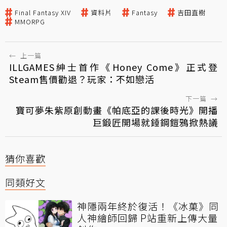
Final Fantasy XIV
資料片
Fantasy
吉田直樹
MMORPG
←
上一篇
ILLGAMES紳士首作《Honey Come》正式登
Steam售價勸退？玩家：不如戀活
下一篇
→
寶可夢朱紫原創動畫《帕底亞的課後時光》開播
巨鍛匠開場就錘鋼鎧鴉掀熱議
猜你喜歡
同類好文
神隱兩年終於復活！《冰菓》同
人神繪師回歸 P站重新上傳大量