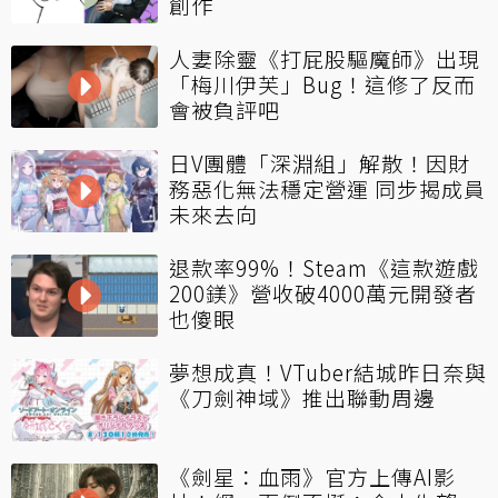
創作
人妻除靈《打屁股驅魔師》出現
「梅川伊芙」Bug！這修了反而
會被負評吧
日V團體「深淵組」解散！因財
務惡化無法穩定營運 同步揭成員
未來去向
退款率99%！Steam《這款遊戲
200鎂》營收破4000萬元開發者
也傻眼
夢想成真！VTuber結城昨日奈與
《刀劍神域》推出聯動周邊
《劍星：血雨》官方上傳AI影