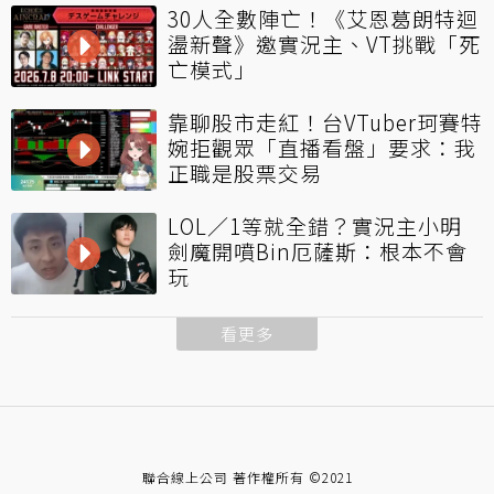
30人全數陣亡！《艾恩葛朗特迴
盪新聲》邀實況主、VT挑戰「死
亡模式」
靠聊股市走紅！台VTuber珂賽特
婉拒觀眾「直播看盤」要求：我
正職是股票交易
LOL／1等就全錯？實況主小明
劍魔開噴Bin厄薩斯：根本不會
玩
看更多
聯合線上公司 著作權所有 ©2021