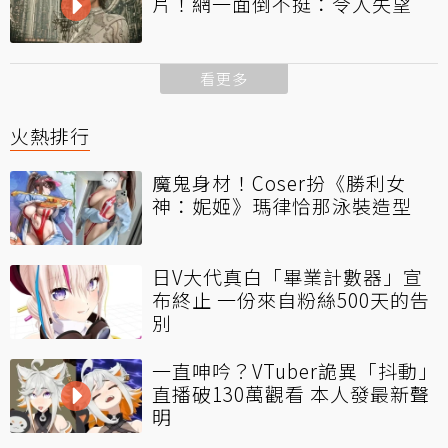
片！網一面倒不挺：令人失望
看更多
火熱排行
魔鬼身材！Coser扮《勝利女
神：妮姬》瑪律恰那泳裝造型
日V大代真白「畢業計數器」宣
布終止 一份來自粉絲500天的告
別
一直呻吟？VTuber詭異「抖動」
直播破130萬觀看 本人發最新聲
明