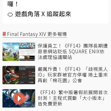
囉！
🍊 遊戲角落 X 追蹤起來
Final Fantasy XIV 更多報導
保護員工！《FF14》團隊長期遭
惡意網站貶低 SQUARE ENIX依
法處理協議關站
嚴厲斥責！《FF14》「歧視黑人
ID」玩家群被官方停權 捲土重來
再創「棉花園」公會
《FF14》繁中版暑假前展開首次
封測！主程式買斷「大小版本」
皆免費更新