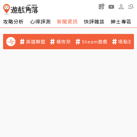
攻略分析
心得評測
新聞資訊
快評雜談
紳士專區
英雄聯盟
橘攸奈
Steam遊戲
吸點迷