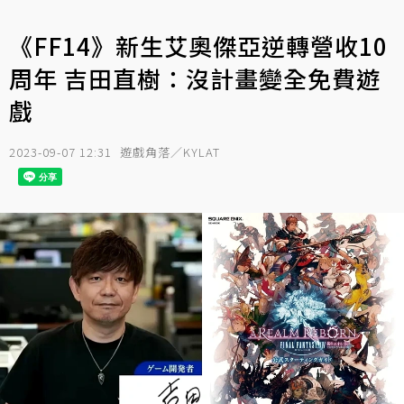
《FF14》新生艾奧傑亞逆轉營收10
周年 吉田直樹：沒計畫變全免費遊
戲
2023-09-07 12:31
遊戲角落／KYLAT