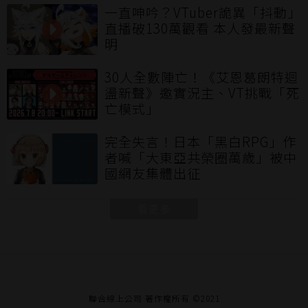
一直呻吟？VTuber詭異「抖動」
直播破130萬觀看 本人發最新聲
明
30人全數陣亡！《艾恩葛朗特迴
盪新聲》邀實況主、VT挑戰「死
亡模式」
完全失言！日本「黑白RPG」作
者喊「大東亞共榮圈萬歲」被中
國網友集體出征
看更多
聯合線上公司 著作權所有 ©2021