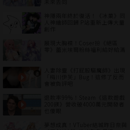
未來去向
神隱兩年終於復活！《冰菓》同
人神繪師回歸 P站重新上傳大量
創作
展現大胸襟！Coser扮《絕區
零》蕾米埃爾粉絲福利給好給滿
人妻除靈《打屁股驅魔師》出現
「梅川伊芙」Bug！這修了反而
會被負評吧
退款率99%！Steam《這款遊戲
200鎂》營收破4000萬元開發者
也傻眼
夢想成真！VTuber結城昨日奈與