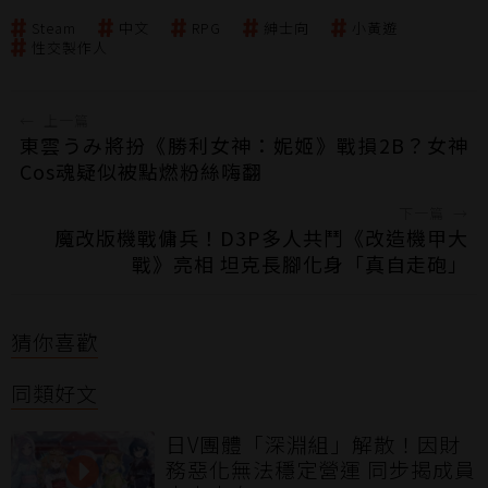
Steam
中文
RPG
紳士向
小黃遊
性交製作人
←
上一篇
東雲うみ將扮《勝利女神：妮姬》戰損2B？女神
Cos魂疑似被點燃粉絲嗨翻
下一篇
→
魔改版機戰傭兵！D3P多人共鬥《改造機甲大
戰》亮相 坦克長腳化身「真自走砲」
猜你喜歡
同類好文
日V團體「深淵組」解散！因財
務惡化無法穩定營運 同步揭成員