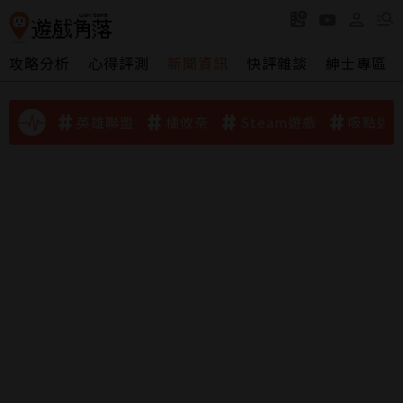
攻略分析
心得評測
新聞資訊
快評雜談
紳士專區
英雄聯盟
橘攸奈
Steam遊戲
吸點迷