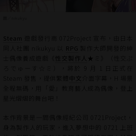
圖／nikukyu
Steam
遊戲發行商 072Project 宣布，由日本
同人社團 nikukyu 以
RPG
製作大師開發的紳
士偶像養成遊戲《
性交製作人
★ミ》（性交ぷ
ろでゅーす☆ミ），將於 9 月 1 日正式在
Steam 發售，提供繁體
中文
介面字幕，H 場景
全程無碼，用「愛」教育藝人成為偶像，登上
星光熠熠的舞台吧！
本作背景是一間偶像經紀公司 0721Project，
身為製作人的玩家，進入夢想中的 0721 上班