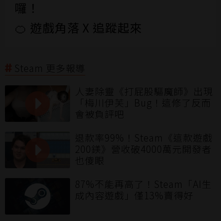
囉！
🍊 遊戲角落 X 追蹤起來
Steam 更多報導
人妻除靈《打屁股驅魔師》出現
「梅川伊芙」Bug！這修了反而
會被負評吧
退款率99%！Steam《這款遊戲
200鎂》營收破4000萬元開發者
也傻眼
87%不能再高了！Steam「AI生
成內容遊戲」僅13%賣得好