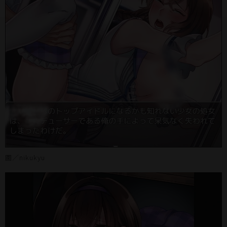
圖／nikukyu