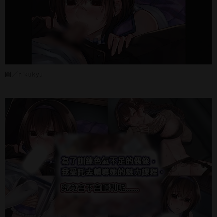
圖／nikukyu