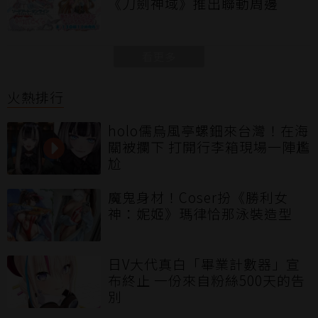
《刀劍神域》推出聯動周邊
看更多
火熱排行
holo儒烏風亭螺鈿來台灣！在海
關被攔下 打開行李箱現場一陣尷
尬
魔鬼身材！Coser扮《勝利女
神：妮姬》瑪律恰那泳裝造型
日V大代真白「畢業計數器」宣
布終止 一份來自粉絲500天的告
別