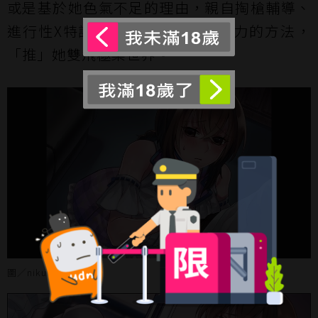
或是基於她色氣不足的理由，親自掏槍輔導、
進行性X特訓，調教她散發雌性魅力的方法，
「推」她雙飛極樂世界。
圖／nikukyu