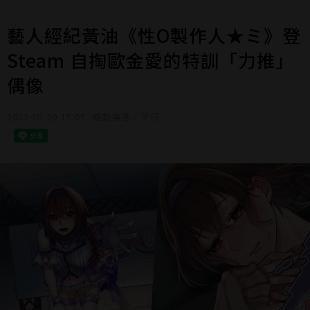
藝人經紀黃油《性O製作人★ミ》登
Steam 自掏歐金愛的特訓「力推」
偶像
2023-08-29 15:05
遊戲角落／芋仔