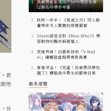
連菁櫻都能懂捏！holo櫻巫女推
出聯名中學參考書
耗時一年半！《鬼滅之刃》同人動
畫帶來令人驚艷的視覺震撼
Steam語音派對《Moo Who?》學
習動物叫聲來躲避獵人
突破界線！日最新技術「V-Nad
e!」讓觸碰虛擬偶像更真實
青春洋溢！《完蛋！我被男同學包
圍了》體驗高中男生的歡樂日常
了。官
激起他
最多瀏覽
道，分