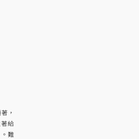
顯著，
達著給
」。難