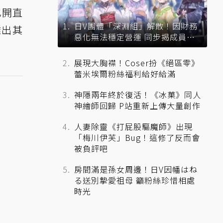
也開直
日V團體「深淵組」解散！因財務
難出其
惡化無法穩定營運 同步揭成員未
來去向
展現大胸襟！Coser扮《絕區零》
蕾米埃爾粉絲福利給好給滿
神隱兩年終於復活！《冰菓》同人
神繪師回歸 P站重新上傳大量創作
人妻除靈《打屁股驅魔師》出現
「梅川伊芙」Bug！這修了反而會
被負評吧
房間滿是孫女周邊！日V因幡はね
る送別摯愛祖母 籲粉絲珍惜相處
時光