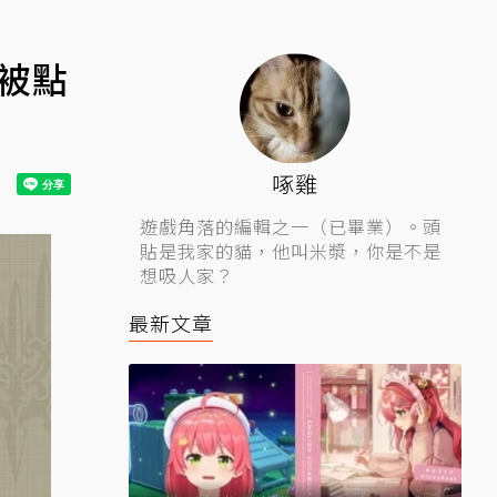
似被點
啄雞
遊戲角落的編輯之一（已畢業）。頭
貼是我家的貓，他叫米漿，你是不是
想吸人家？
最新文章