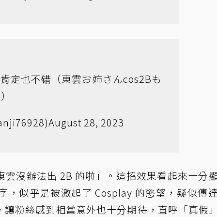
B肯定也不错（東雲お姉さんcos2Bも
す）
nji76928)
August 28, 2023
雲沒辦法出 2B 的啦」。這招效果看起來十分
似乎是被激起了 Cosplay 的慾望，疑似傳
，讓粉絲感到相當意外也十分期待，直呼「真假