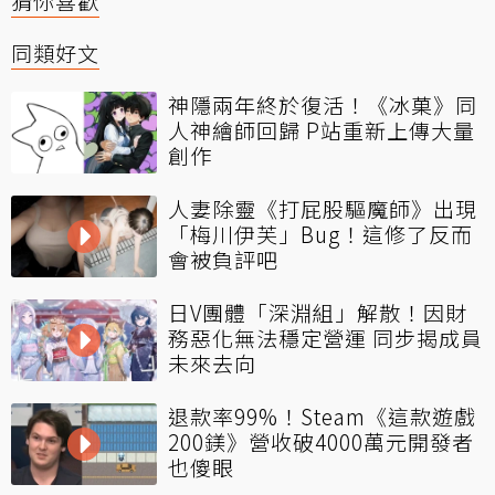
猜你喜歡
同類好文
神隱兩年終於復活！《冰菓》同
人神繪師回歸 P站重新上傳大量
創作
人妻除靈《打屁股驅魔師》出現
「梅川伊芙」Bug！這修了反而
會被負評吧
日V團體「深淵組」解散！因財
務惡化無法穩定營運 同步揭成員
未來去向
退款率99%！Steam《這款遊戲
200鎂》營收破4000萬元開發者
也傻眼