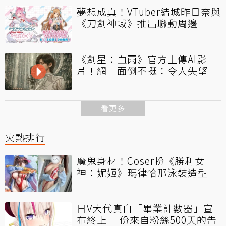
夢想成真！VTuber結城昨日奈與
《刀劍神域》推出聯動周邊
《劍星：血雨》官方上傳AI影
片！網一面倒不挺：令人失望
看更多
火熱排行
魔鬼身材！Coser扮《勝利女
神：妮姬》瑪律恰那泳裝造型
日V大代真白「畢業計數器」宣
布終止 一份來自粉絲500天的告