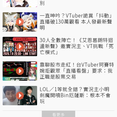
別
一直呻吟？VTuber詭異「抖動」
直播破130萬觀看 本人發最新聲
明
30人全數陣亡！《艾恩葛朗特迴
盪新聲》邀實況主、VT挑戰「死
亡模式」
靠聊股市走紅！台VTuber珂賽特
婉拒觀眾「直播看盤」要求：我
正職是股票交易
LOL／1等就全錯？實況主小明
劍魔開噴Bin厄薩斯：根本不會
玩
看更多