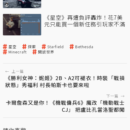
《星空》再遭負評轟炸！花7美
元只能買一個新任務引玩家不滿
星空
探索
Starfield
Bethesda
Minecraft
開放世界
←
上一篇
《勝利女神：妮姬》2B、A2可褪衣！時裝「戰損
狀態」秀福利 村長帕斯卡也要來啦
下一篇
→
卡爾詹森又是你！《機戰傭兵6》魔改「機動戰士
CJ」 把盧比孔當洛聖都闖