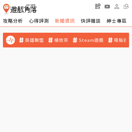
攻略分析
心得評測
新聞資訊
快評雜談
紳士專區
英雄聯盟
橘攸奈
Steam遊戲
吸點迷