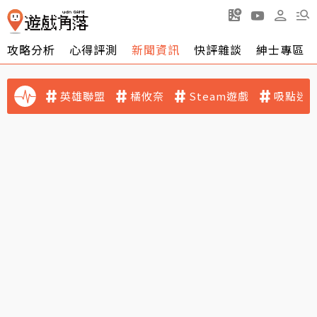
攻略分析
心得評測
新聞資訊
快評雜談
紳士專區
英雄聯盟
橘攸奈
Steam遊戲
吸點迷