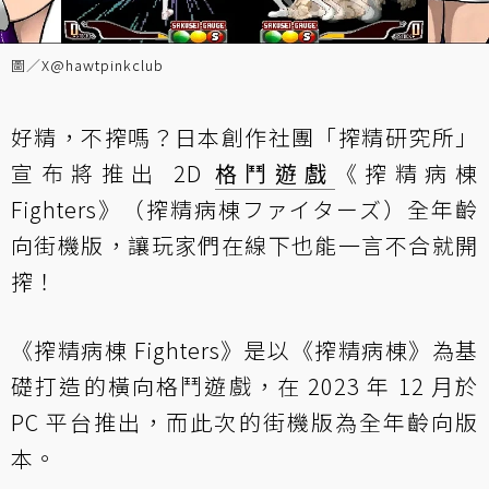
圖／
X@hawtpinkclub
好精，不搾嗎？日本創作社團「搾精研究所」
宣布將推出 2D
格鬥遊戲
《搾精病棟
Fighters》（搾精病棟ファイターズ）全年齡
向街機版，讓玩家們在線下也能一言不合就開
搾！
《搾精病棟 Fighters》是以《搾精病棟》為基
礎打造的橫向格鬥遊戲，在 2023 年 12 月於
PC 平台推出，而此次的街機版為全年齡向版
本。