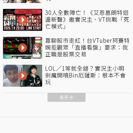
30人全數陣亡！《艾恩葛朗特迴
盪新聲》邀實況主、VT挑戰「死
亡模式」
靠聊股市走紅！台VTuber珂賽特
婉拒觀眾「直播看盤」要求：我
正職是股票交易
LOL／1等就全錯？實況主小明
劍魔開噴Bin厄薩斯：根本不會
玩
看更多