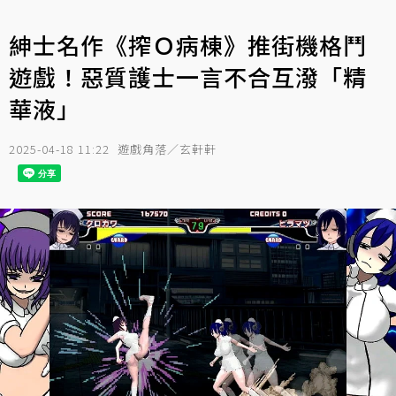
紳士名作《搾Ｏ病棟》推街機格鬥
遊戲！惡質護士一言不合互潑「精
華液」
2025-04-18 11:22
遊戲角落／玄軒軒