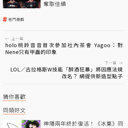
奪取佳績
格鬥遊戲
←
上一篇
holo桃鈴音音首次參加社內茶會 Yagoo：對
Nene只有甲蟲的印象
下一篇
→
LOL／古拉格斯W技能「醉酒狂暴」將因應法規
改名？ 網提供新造型點子
猜你喜歡
同類好文
神隱兩年終於復活！《冰菓》同