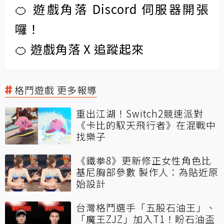
🍊 遊戲角落 Discord 伺服器開張
囉！
🍊 遊戲角落 X 追蹤起來
格鬥遊戲 更多報導
重出江湖！Switch2競速派對
《卡比的馭天飛行者》在混戰中
找樂子
《鐵拳8》更新修正女性角色比
基尼胸部參數 製作人：為貼近原
始設計
台灣格鬥選手「五股石油王」、
「魔王ZJZ」加入T1！盼石油盃