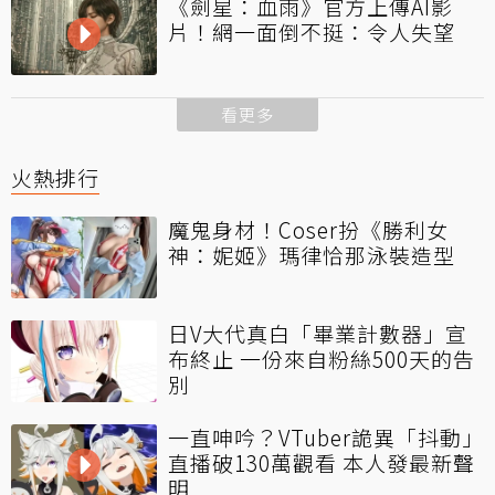
《劍星：血雨》官方上傳AI影
片！網一面倒不挺：令人失望
看更多
火熱排行
魔鬼身材！Coser扮《勝利女
神：妮姬》瑪律恰那泳裝造型
日V大代真白「畢業計數器」宣
布終止 一份來自粉絲500天的告
別
一直呻吟？VTuber詭異「抖動」
直播破130萬觀看 本人發最新聲
明