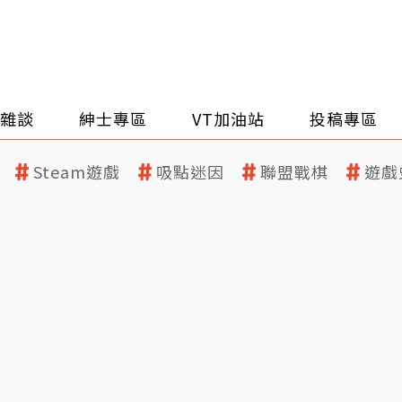
雜談
紳士專區
VT加油站
投稿專區
Steam遊戲
吸點迷因
聯盟戰棋
遊戲