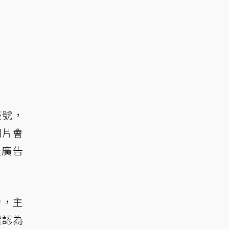
帳號，
圖片會
及廣告
動，主
還認為