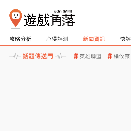
攻略分析
心得評測
新聞資訊
快評
話題傳送門
英雄聯盟
橘攸奈