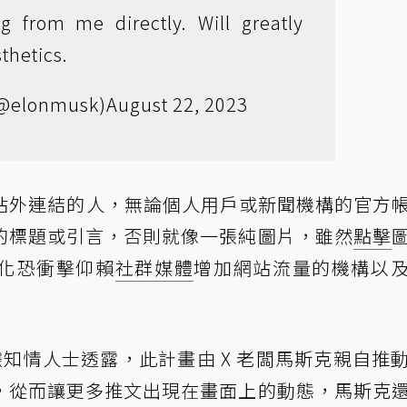
g from me directly. Will greatly
thetics.
(@elonmusk)
August 22, 2023
貼站外連結的人，無論個人用戶或新聞機構的官方
的標題或引言，否則就像一張純圖片，雖然
點擊
化恐衝擊仰賴
社群媒體
增加網站流量的機構以
據知情人士透露，此計畫由 X 老闆馬斯克親自推
，從而讓更多推文出現在畫面上的動態，馬斯克