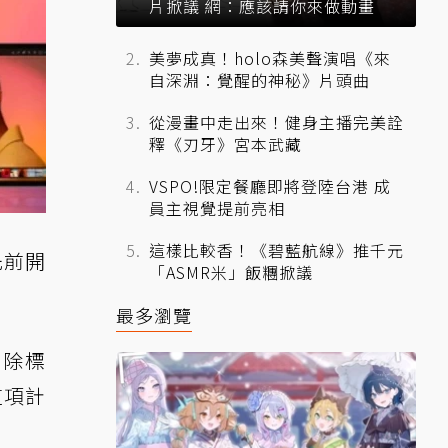
片掀議 網：應該請你來做動畫
美夢成真！holo森美聲演唱《來
自深淵：覺醒的神秘》片頭曲
從漫畫中走出來！健身主播完美詮
釋《刃牙》宮本武藏
VSPO!限定餐廳即將登陸台港 成
員主視覺提前亮相
這樣比較香！《碧藍航線》推千元
先前開
「ASMR米」飯糰掀議
最多瀏覽
刪除標
這項計