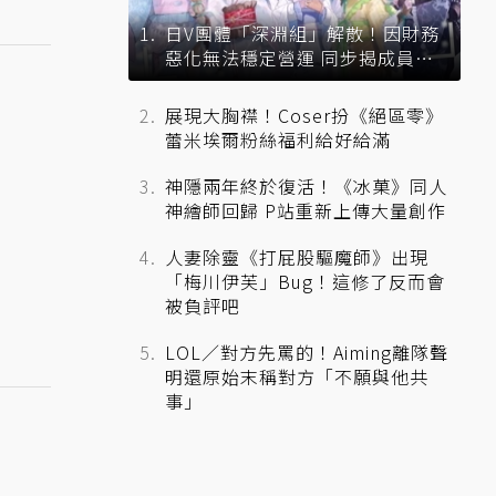
日V團體「深淵組」解散！因財務
惡化無法穩定營運 同步揭成員未
來去向
展現大胸襟！Coser扮《絕區零》
蕾米埃爾粉絲福利給好給滿
神隱兩年終於復活！《冰菓》同人
神繪師回歸 P站重新上傳大量創作
人妻除靈《打屁股驅魔師》出現
「梅川伊芙」Bug！這修了反而會
被負評吧
LOL／對方先罵的！Aiming離隊聲
明還原始末稱對方「不願與他共
事」