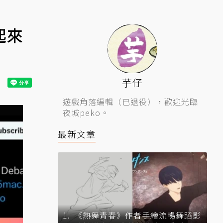
起來
芋仔
遊戲角落編輯（已退役），歡迎光臨
夜城peko。
最新文章
《熱舞青春》作者手繪流暢舞蹈影