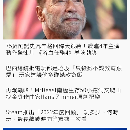
Threads速吸1000萬用戶 祖克柏哏圖笑推特！
網列3大點看衰「在華人圈難紅起來」
Twitch女實況主遭瘋狂男粉跋涉1000公里到府
燒車 她嘆「難維持直播的動力」
75歲阿諾史瓦辛格回歸大銀幕！睽違4年主演
動作驚悚片 《浴血任務4》導演執導