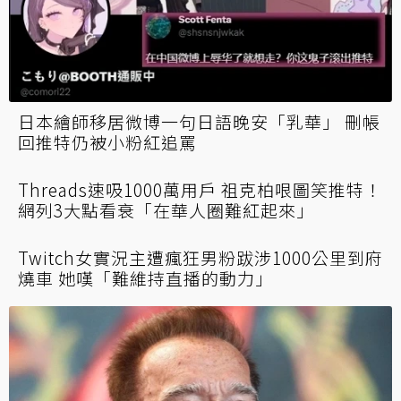
日本繪師移居微博一句日語晚安「乳華」 刪帳
回推特仍被小粉紅追罵