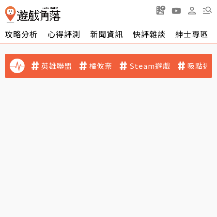
攻略分析
心得評測
新聞資訊
快評雜談
紳士專區
英雄聯盟
橘攸奈
Steam遊戲
吸點迷