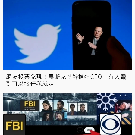
巴西總統批電玩都是垃圾「只殺戮不談教育跟
愛」 玩家建議他多碰幾款遊戲
再戰巔峰！MrBeast南極生存50小挖洞又爬山
找金獎作曲家Hans Zimmer原創配樂