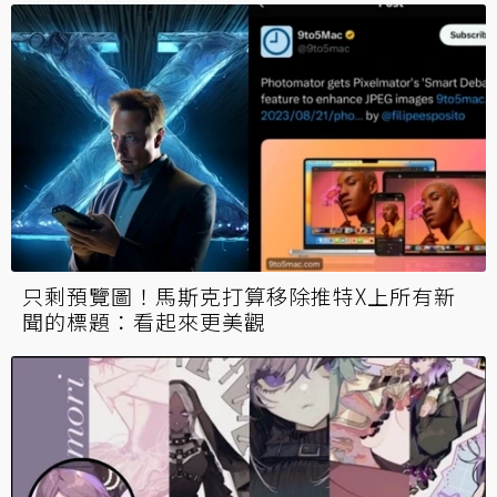
只剩預覽圖！馬斯克打算移除推特X上所有新
聞的標題：看起來更美觀