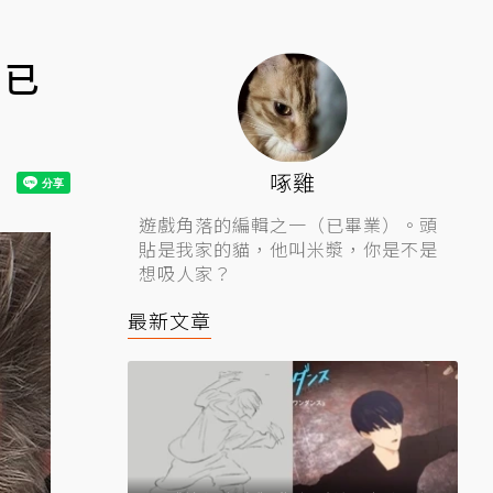
 已
啄雞
遊戲角落的編輯之一（已畢業）。頭
貼是我家的貓，他叫米漿，你是不是
想吸人家？
最新文章