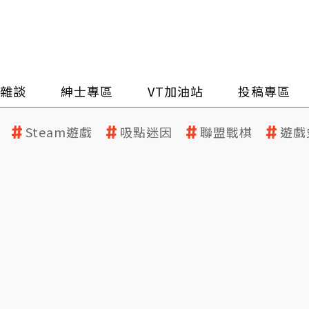
雜談
紳士專區
VT加油站
投稿專區
Steam遊戲
吸點迷因
聯盟戰棋
遊戲