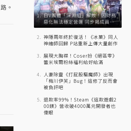
之路。
日V團體「深淵組」解散！因財務
惡化無法穩定營運 同步揭成員未
來去向
神隱兩年終於復活！《冰菓》同人
神繪師回歸 P站重新上傳大量創作
展現大胸襟！Coser扮《絕區零》
蕾米埃爾粉絲福利給好給滿
人妻除靈《打屁股驅魔師》出現
「梅川伊芙」Bug！這修了反而會
被負評吧
退款率99%！Steam《這款遊戲2
00鎂》營收破4000萬元開發者也
傻眼