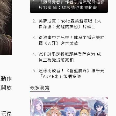
《熱舞青春》作者手繪流暢舞蹈影
片掀議 網：應該請你來做動畫
美夢成真！holo森美聲演唱《來
自深淵：覺醒的神秘》片頭曲
從漫畫中走出來！健身主播完美詮
釋《刃牙》宮本武藏
VSPO!限定餐廳即將登陸台港 成
員主視覺提前亮相
這樣比較香！《碧藍航線》推千元
「ASMR米」飯糰掀議
類魂動作
覽開放
最多瀏覽
。玩家