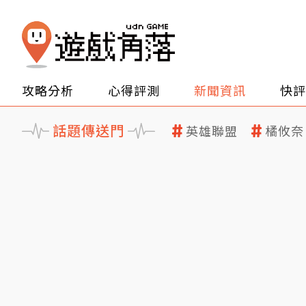
攻略分析
心得評測
新聞資訊
快評
話題傳送門
英雄聯盟
橘攸奈