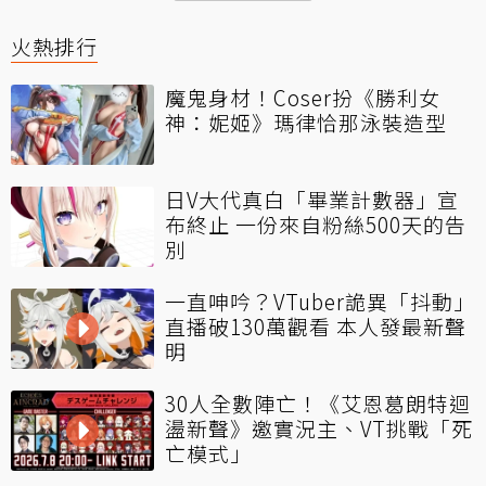
火熱排行
魔鬼身材！Coser扮《勝利女
神：妮姬》瑪律恰那泳裝造型
日V大代真白「畢業計數器」宣
布終止 一份來自粉絲500天的告
別
一直呻吟？VTuber詭異「抖動」
直播破130萬觀看 本人發最新聲
明
30人全數陣亡！《艾恩葛朗特迴
盪新聲》邀實況主、VT挑戰「死
亡模式」