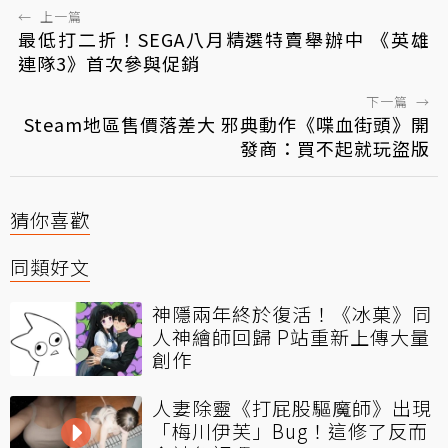
←
上一篇
最低打二折！SEGA八月精選特賣舉辦中 《英雄
連隊3》首次參與促銷
下一篇
→
Steam地區售價落差大 邪典動作《喋血街頭》開
發商：買不起就玩盜版
猜你喜歡
同類好文
神隱兩年終於復活！《冰菓》同
人神繪師回歸 P站重新上傳大量
創作
人妻除靈《打屁股驅魔師》出現
「梅川伊芙」Bug！這修了反而