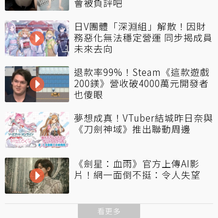
會被負評吧
日V團體「深淵組」解散！因財
務惡化無法穩定營運 同步揭成員
未來去向
退款率99%！Steam《這款遊戲
200鎂》營收破4000萬元開發者
也傻眼
夢想成真！VTuber結城昨日奈與
《刀劍神域》推出聯動周邊
《劍星：血雨》官方上傳AI影
片！網一面倒不挺：令人失望
看更多