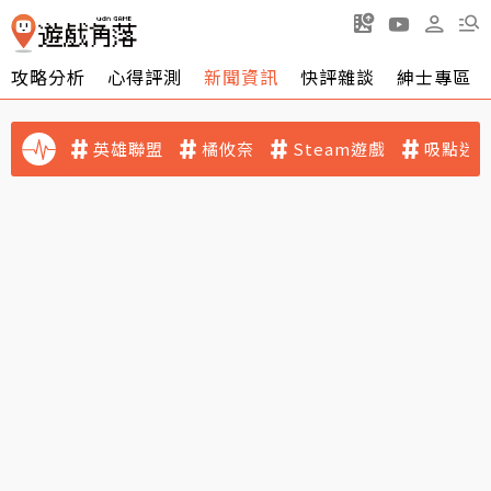
攻略分析
心得評測
新聞資訊
快評雜談
紳士專區
英雄聯盟
橘攸奈
Steam遊戲
吸點迷