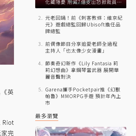
化藏隱憂 削減7億支出恐掀裁員風
暴？
元老回鍋！前《刺客教條：維京紀
元》遊戲總監回歸Ubisoft擔任品
牌總監
前偶像節目分享追愛老師全過程
主持人「也太像少女漫畫」
節奏奇幻新作《Lily Fantasia 莉
莉幻想曲》拿鋼琴當武器 展開華
麗音聲對決
Garena攜手Pocketpair推《幻獸
澳《英
帕魯》MMORPG手遊 預計年內上
市
最多瀏覽
iot
玩家完