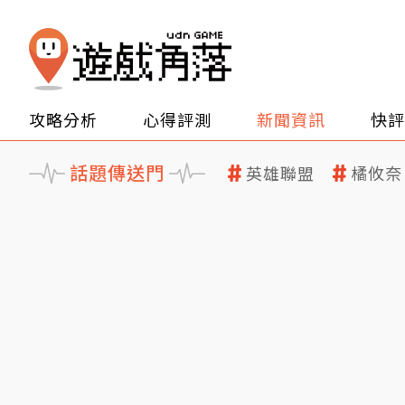
攻略分析
心得評測
新聞資訊
快評
話題傳送門
英雄聯盟
橘攸奈