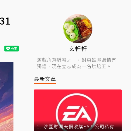
31
玄軒軒
遊戲角落編輯之一，對英雄聯盟情有
獨鍾，現在立志成為一名烘焙王。
最新文章
沙國財團天價收購EA！公司私有