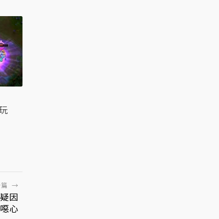
狂玩
一篇
→
 疑因
噁心