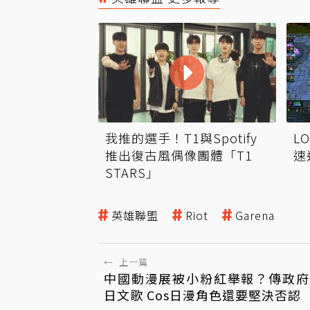
我推的選手！T1與Spotify
L
推出復古風偶像團體「T1
速
STARS」
英雄聯盟
Riot
Garena
←
上一篇
中國動漫展被小粉紅舉報？傳政府
日文歌 Cos日漫角色還要堅決否認