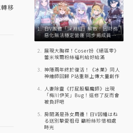
成轉移
日V團體「深淵組」解散！因財務
惡化無法穩定營運 同步揭成員未
來去向
展現大胸襟！Coser扮《絕區零》
蕾米埃爾粉絲福利給好給滿
神隱兩年終於復活！《冰菓》同人
神繪師回歸 P站重新上傳大量創作
人妻除靈《打屁股驅魔師》出現
「梅川伊芙」Bug！這修了反而會
被負評吧
房間滿是孫女周邊！日V因幡はね
る送別摯愛祖母 籲粉絲珍惜相處
時光