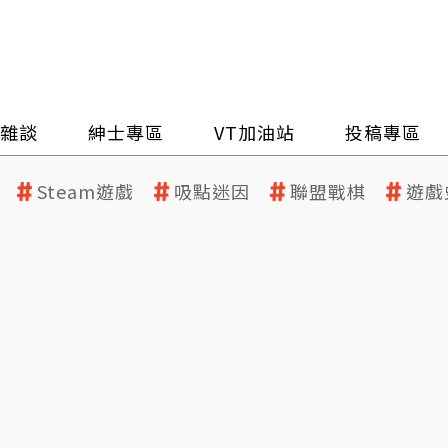
雜談
紳士專區
VT加油站
投稿專區
Steam遊戲
吸點迷因
聯盟戰棋
遊戲