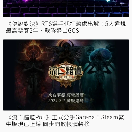
《傳說對決》RTS選手代打懲處出爐！5人違規
最高禁賽2年、戰隊退出GCS
《流亡黯道PoE》正式分手Garena！Steam繁
中版現已上線 同步開放帳號轉移