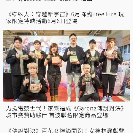
《傳說對決》《獵人×獵人》聯動確認！小
傑、奇犽、酷拉皮卡和西索等經典角色登場
《英雄聯盟》大爆炸！打到一半狂斷
線...Aram、戰棋全遭殃！網崩潰：好懷念G社