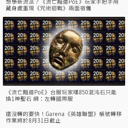
想學新流派？《流亡黯道PoE》玩家手把手用
藏身處重現《咒術迴戰》兩面宿儺
《流亡黯道PoE》台服玩家嘆850混沌石只能
換1神聖石 網：左轉國際服