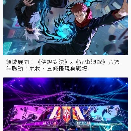
領域展開！《傳說對決》x《咒術迴戰》八週
年聯動：虎杖、五條悟現身戰場