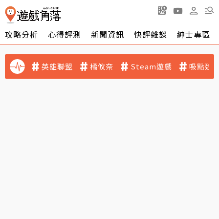
攻略分析
心得評測
新聞資訊
快評雜談
紳士專區
英雄聯盟
橘攸奈
Steam遊戲
吸點迷