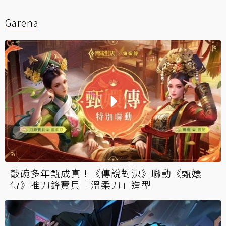
Garena
敲碗多年甄成真！《傳說對決》聯動《甄嬛
傳》推刀鋒寶貝「溫柔刀」造型