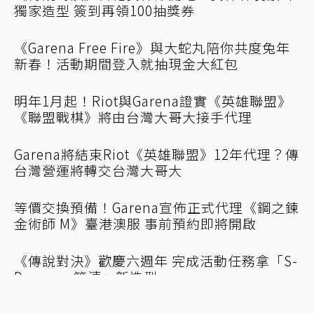
李多慧化身《Garena黎明覺醒》NPC「秀妍」
宣布6/29開服 遊戲PC版同步推出