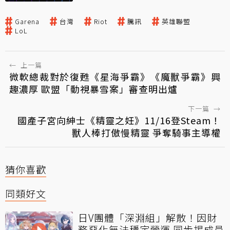
Garena
台灣
Riot
騰訊
英雄聯盟
LoL
←
上一篇
微軟總裁對於復甦《星海爭霸》《魔獸爭霸》興
趣濃厚 歐盟「動視暴雪案」審查明出爐
下一篇
→
國產子宮向紳士《精靈之妊》11/16登Steam！
獸人棒打傲慢精靈 爭奪騎事主導權
猜你喜歡
同類好文
日V團體「深淵組」解散！因財
務惡化無法穩定營運 同步揭成員