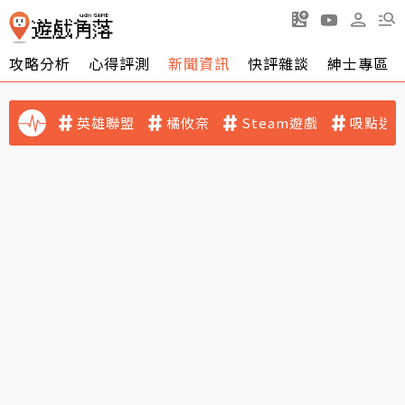
攻略分析
心得評測
新聞資訊
快評雜談
紳士專區
英雄聯盟
橘攸奈
Steam遊戲
吸點迷