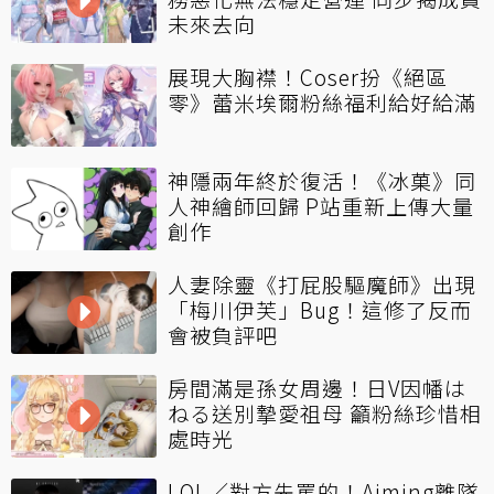
未來去向
展現大胸襟！Coser扮《絕區
零》蕾米埃爾粉絲福利給好給滿
神隱兩年終於復活！《冰菓》同
人神繪師回歸 P站重新上傳大量
創作
人妻除靈《打屁股驅魔師》出現
「梅川伊芙」Bug！這修了反而
會被負評吧
房間滿是孫女周邊！日V因幡は
ねる送別摯愛祖母 籲粉絲珍惜相
處時光
LOL／對方先罵的！Aiming離隊