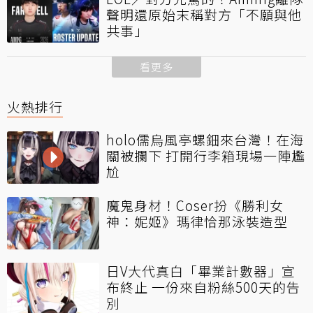
聲明還原始末稱對方「不願與他
共事」
看更多
火熱排行
holo儒烏風亭螺鈿來台灣！在海
關被攔下 打開行李箱現場一陣尷
尬
魔鬼身材！Coser扮《勝利女
神：妮姬》瑪律恰那泳裝造型
日V大代真白「畢業計數器」宣
布終止 一份來自粉絲500天的告
別