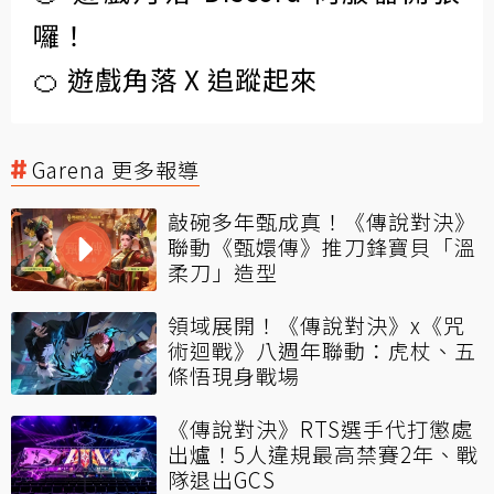
囉！
🍊 遊戲角落 X 追蹤起來
Garena 更多報導
敲碗多年甄成真！《傳說對決》
聯動《甄嬛傳》推刀鋒寶貝「溫
柔刀」造型
領域展開！《傳說對決》x《咒
術迴戰》八週年聯動：虎杖、五
條悟現身戰場
《傳說對決》RTS選手代打懲處
出爐！5人違規最高禁賽2年、戰
隊退出GCS