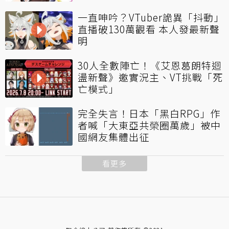
一直呻吟？VTuber詭異「抖動」
直播破130萬觀看 本人發最新聲
明
30人全數陣亡！《艾恩葛朗特迴
盪新聲》邀實況主、VT挑戰「死
亡模式」
完全失言！日本「黑白RPG」作
者喊「大東亞共榮圈萬歲」被中
國網友集體出征
看更多