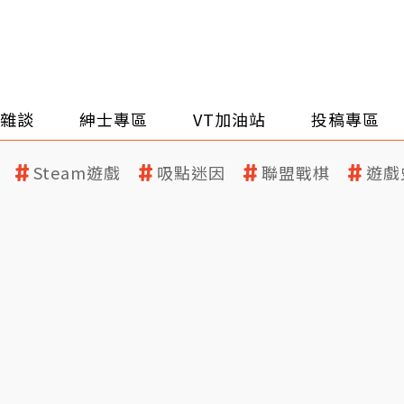
雜談
紳士專區
VT加油站
投稿專區
Steam遊戲
吸點迷因
聯盟戰棋
遊戲