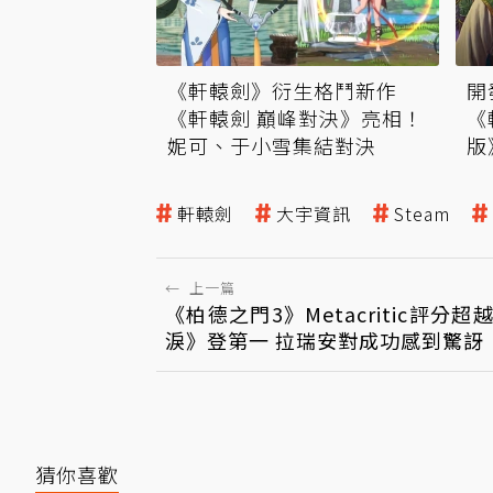
《軒轅劍》衍生格鬥新作
開
《軒轅劍 巔峰對決》亮相！
《
妮可、于小雪集結對決
版
軒轅劍
大宇資訊
Steam
←
上一篇
《柏德之門3》Metacritic評分
淚》登第一 拉瑞安對成功感到驚訝
猜你喜歡