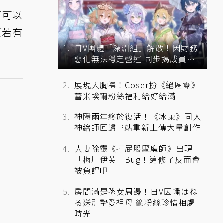
望可以
願若有
日V團體「深淵組」解散！因財務
惡化無法穩定營運 同步揭成員未
來去向
展現大胸襟！Coser扮《絕區零》
蕾米埃爾粉絲福利給好給滿
神隱兩年終於復活！《冰菓》同人
神繪師回歸 P站重新上傳大量創作
人妻除靈《打屁股驅魔師》出現
「梅川伊芙」Bug！這修了反而會
被負評吧
房間滿是孫女周邊！日V因幡はね
る送別摯愛祖母 籲粉絲珍惜相處
時光