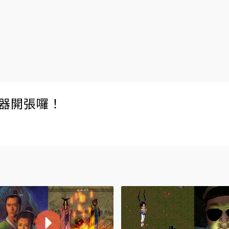
伺服器開張囉！