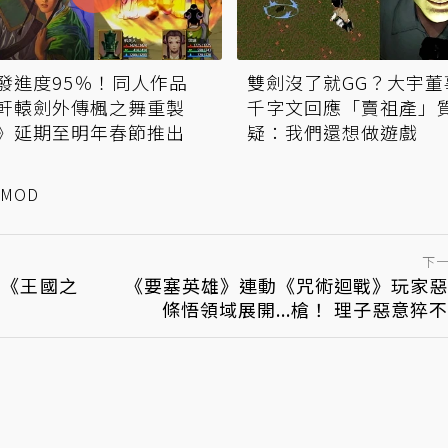
發進度95％！同人作品
雙劍沒了就GG？大宇董
軒轅劍外傳楓之舞重製
千字文回應「賣祖產」
》延期至明年春節推出
疑：我們還想做遊戲
MOD
下
超越《王國之
《要塞英雄》連動《咒術迴戰》玩家惡
條悟領域展開...槍！ 理子惡意猝