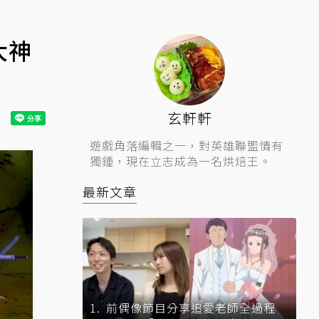
大神
玄軒軒
遊戲角落編輯之一，對英雄聯盟情有
獨鍾，現在立志成為一名烘焙王。
最新文章
前偶像節目分享追愛老師全過程