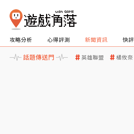
攻略分析
心得評測
新聞資訊
快評
話題傳送門
英雄聯盟
橘攸奈