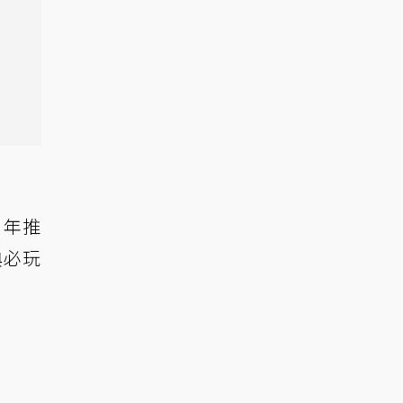
 年推
典必玩