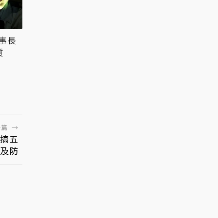
事長
質
一篇
→
搞五
不及防