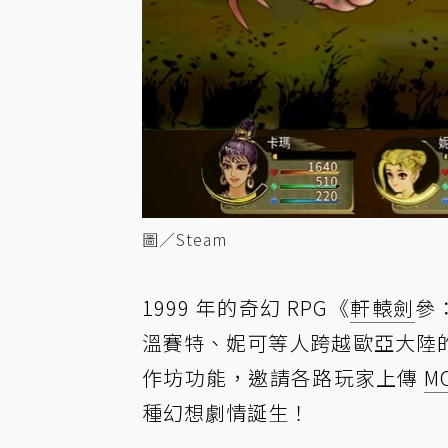
圖／Steam
1999 年的奇幻 RPG《
軒轅劍
參
溫賽特、妮可等人跨越歐亞大陸
作坊功能，邀請各路玩家上傳
M
種幻想劇情誕生！