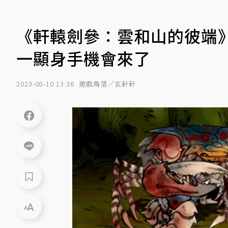
《軒轅劍參：雲和山的彼端》開
一顯身手機會來了
2023-08-10 13:36
遊戲角落／玄軒軒