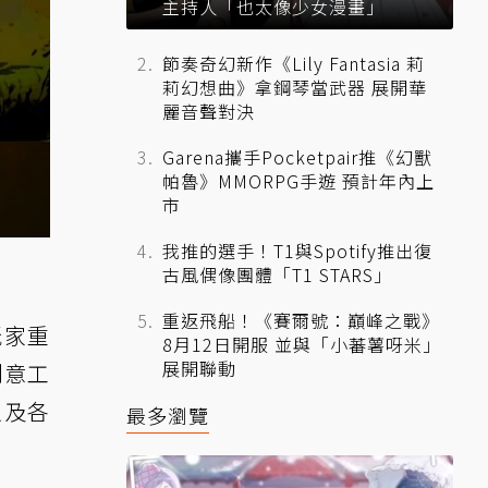
主持人「也太像少女漫畫」
節奏奇幻新作《Lily Fantasia 莉
莉幻想曲》拿鋼琴當武器 展開華
麗音聲對決
Garena攜手Pocketpair推《幻獸
帕魯》MMORPG手遊 預計年內上
市
我推的選手！T1與Spotify推出復
古風偶像團體「T1 STARS」
重返飛船！《賽爾號：巔峰之戰》
玩家重
8月12日開服 並與「小蕃薯呀米」
展開聯動
創意工
以及各
最多瀏覽