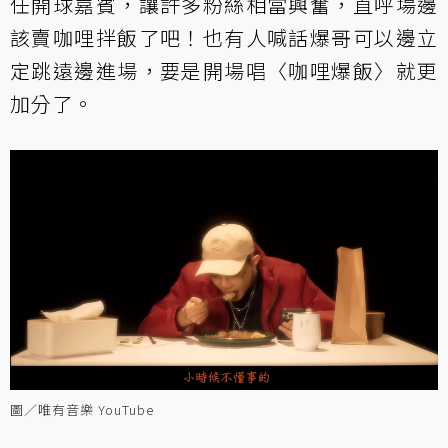
任開球嘉賓，讓許多粉絲相當興奮，直呼場邊
該賣咖哩拌飯了吧！也有人喊話爆哥可以邊立
定跳遠邊進場，要是開場唱〈咖哩爆飯〉就更
加分了。
圖／唯有音樂 YouTube