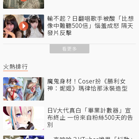
輸不起？日翻唱歌手被酸「比想
像中難聽500倍」惱羞成怒 隔天
發片反擊
看更多
火熱排行
魔鬼身材！Coser扮《勝利女
神：妮姬》瑪律恰那泳裝造型
日V大代真白「畢業計數器」宣
布終止 一份來自粉絲500天的告
別