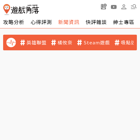
攻略分析
心得評測
新聞資訊
快評雜談
紳士專區
英雄聯盟
橘攸奈
Steam遊戲
吸點迷