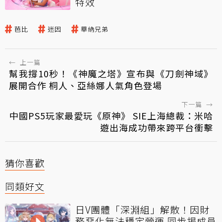
特效
芭比
迷因
華納兄弟
←
上一篇
幫我撐10秒！《神魔之塔》宣布與《刀劍神域》
展開合作 桐人、亞絲娜人氣角色登場
下一篇
→
中國PS5玩家最愛玩《原神》 SIE上海總裁：米哈
遊出海成功帶來跨平台衝擊
猜你喜歡
同類好文
日V團體「深淵組」解散！因財
務惡化無法穩定營運 同步揭成員