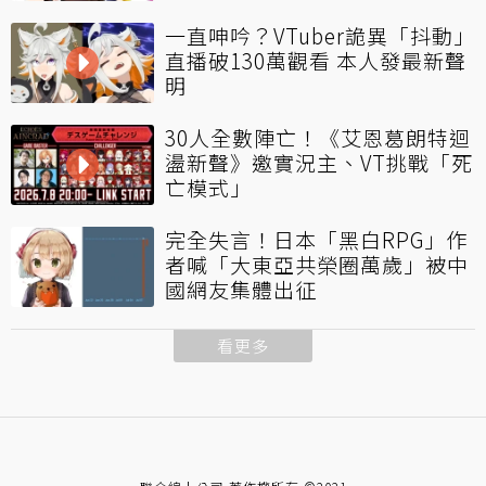
一直呻吟？VTuber詭異「抖動」
直播破130萬觀看 本人發最新聲
明
30人全數陣亡！《艾恩葛朗特迴
盪新聲》邀實況主、VT挑戰「死
亡模式」
完全失言！日本「黑白RPG」作
者喊「大東亞共榮圈萬歲」被中
國網友集體出征
看更多