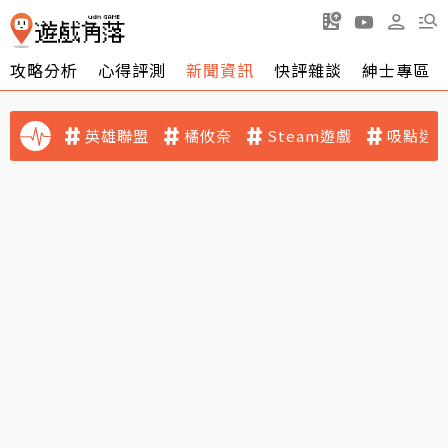
攻略分析
心得評測
新聞資訊
快評雜談
紳士專區
英雄聯盟
橘攸奈
Steam遊戲
吸點迷