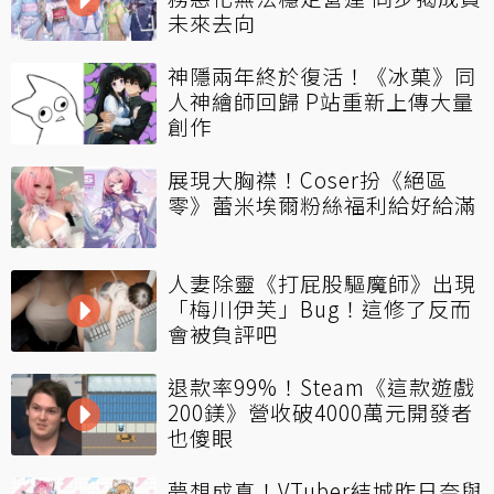
未來去向
神隱兩年終於復活！《冰菓》同
人神繪師回歸 P站重新上傳大量
創作
展現大胸襟！Coser扮《絕區
零》蕾米埃爾粉絲福利給好給滿
人妻除靈《打屁股驅魔師》出現
「梅川伊芙」Bug！這修了反而
會被負評吧
退款率99%！Steam《這款遊戲
200鎂》營收破4000萬元開發者
也傻眼
夢想成真！VTuber結城昨日奈與