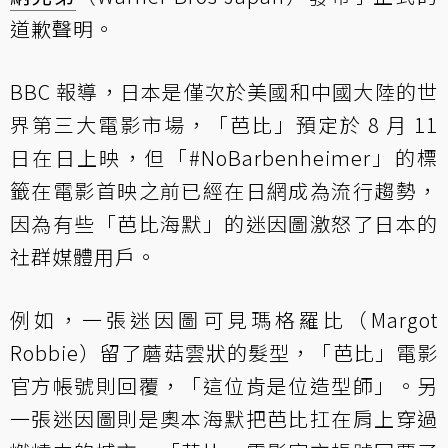
道歉聲明。
BBC 報導，日本是僅次於美國和中國大陸的世
界第三大電影市場，「芭比」預定於 8 月 11
日在日上映，但「#NoBarbenheimer」的標
籤在電影首映之前已經在日網成為流行趨勢，
因為有些「芭比海默」的迷因圖激怒了日本的
社群媒體用戶。
例如，一張迷因圖可見瑪格羅比（Margot
Robbie）留了蘑菇雲狀的髮型，「芭比」電影
官方帳號則回覆，「這位肯是位造型師」。另
一張迷因圖則是奧本海默把芭比扛在肩上穿過