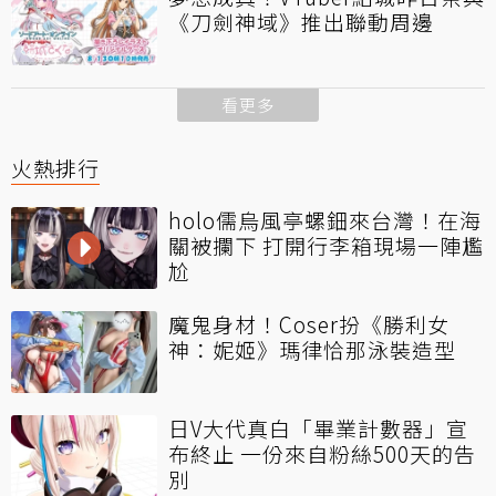
《刀劍神域》推出聯動周邊
看更多
火熱排行
holo儒烏風亭螺鈿來台灣！在海
關被攔下 打開行李箱現場一陣尷
尬
魔鬼身材！Coser扮《勝利女
神：妮姬》瑪律恰那泳裝造型
日V大代真白「畢業計數器」宣
布終止 一份來自粉絲500天的告
別