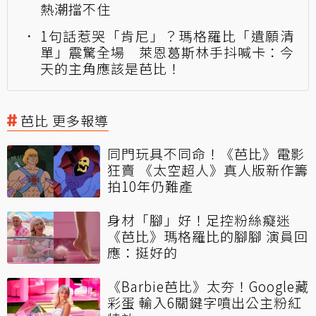
熱潮擋不住
1句話惹哭「肯尼」？瑪格羅比「遺願清
單」震驚全場 萊恩葛斯林手抖喊卡：今
天的主角應該是芭比！
芭比 更多報導
同門玩具不同命！《芭比》電影
狂賣 《太空超人》真人版新作籌
拍10年仍難產
身材「腳」好！足控粉絲癡迷
《芭比》瑪格羅比的腳腳 演員回
應：挺好的
《Barbie芭比》太夯！Google藏
彩蛋 輸入6關鍵字噴出公主粉紅