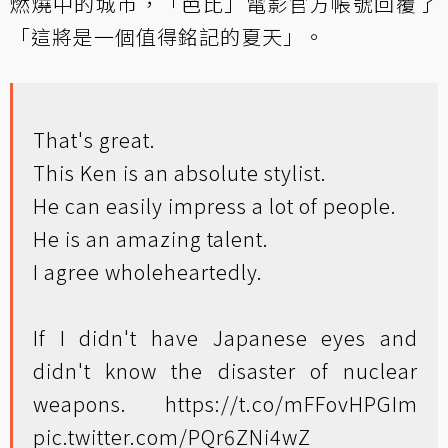
燃燒中的城市，「芭比」電影官方帳號回覆了
「這將是一個值得銘記的夏天」。
That's great.
This Ken is an absolute stylist.
He can easily impress a lot of people.
He is an amazing talent.
I agree wholeheartedly.
If I didn't have Japanese eyes and
didn't know the disaster of nuclear
weapons.
https://t.co/mFFovHPGIm
pic.twitter.com/PQr6ZNi4wZ