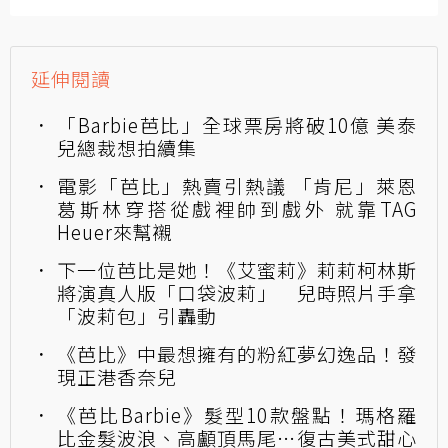
延伸閱讀
「Barbie芭比」全球票房將破10億 美泰
兒總裁想拍續集
電影「芭比」熱賣引熱議 「肯尼」萊恩
葛斯林穿搭從戲裡帥到戲外 就靠TAG
Heuer來幫襯
下一位芭比是她！《艾蜜莉》莉莉柯林斯
將演真人版「口袋波莉」 兒時照片手拿
「波莉包」引轟動
《芭比》中最想擁有的粉紅夢幻逸品！發
現正港香奈兒
《芭比Barbie》髮型10款盤點！瑪格羅
比金髮波浪、高顱頂馬尾⋯復古美式甜心