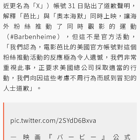
近更名為「X」）帳號 31 日貼出了道歉聲明，
解釋「芭比」與「奧本海默」同時上映，讓海
外粉絲推動了同時觀影的運動
（#Barbenheime），但這不是官方活動，
「我們認為，電影芭比的美國官方帳號對這個
粉絲推動活動的反應極為令人遺憾，我們非常
重視此事，正要求美國總公司採取適當的行
動，我們向因這些考慮不周行為而感到冒犯的
人士道歉」。
pic.twitter.com/2SYdD6Bxva
— 映画『バービー』公式