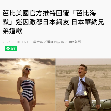
芭比美國官方推特回覆「芭比海
默」迷因激怒日本網友 日本華納兄
弟道歉
2023-08-01 16:19
聯合報／編譯周辰陽／即時報導