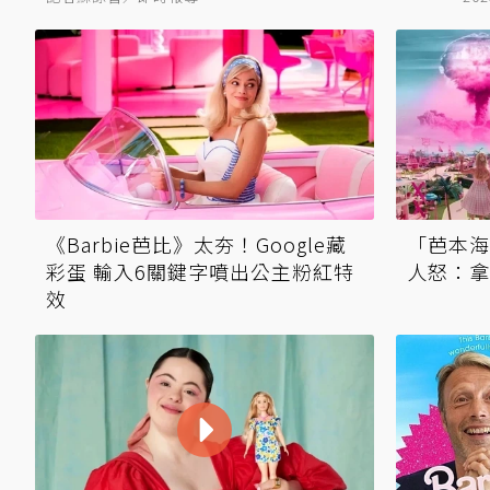
《Barbie芭比》太夯！Google藏
「芭本海
彩蛋 輸入6關鍵字噴出公主粉紅特
人怒：拿
效