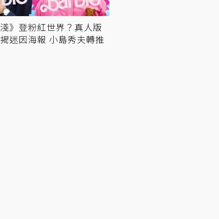
淺》登粉紅世界？真人版
揭迷因海報 小島秀夫轉推