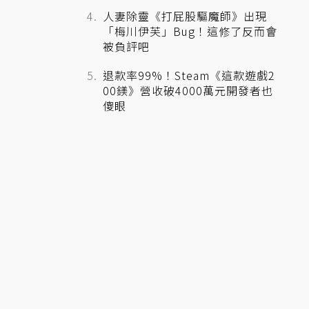
人妻除靈《打屁股驅魔師》出現
「梅川伊芙」Bug！這修了反而會
被負評吧
退款率99%！Steam《這款遊戲2
00鎂》營收破4000萬元開發者也
傻眼