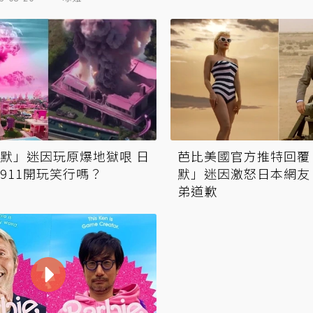
默」迷因玩原爆地獄哏 日
芭比美國官方推特回覆
911開玩笑行嗎？
默」迷因激怒日本網友
弟道歉