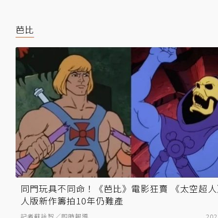
芭比
同門玩具不同命！《芭比》電影狂賣 《太空超人
人版新作籌拍10年仍難產
記者蘇詠智／即時報導
202