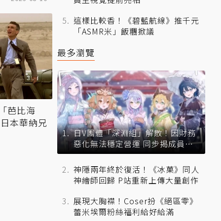
這樣比較香！《碧藍航線》推千元
「ASMR米」飯糰掀議
最多瀏覽
「芭比海
 日本華納兄
日V團體「深淵組」解散！因財務
惡化無法穩定營運 同步揭成員未
來去向
神隱兩年終於復活！《冰菓》同人
神繪師回歸 P站重新上傳大量創作
展現大胸襟！Coser扮《絕區零》
蕾米埃爾粉絲福利給好給滿