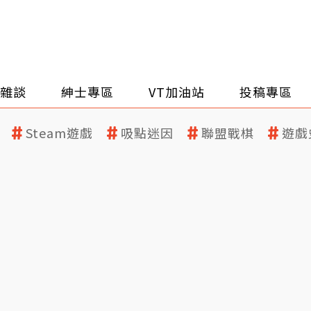
雜談
紳士專區
VT加油站
投稿專區
Steam遊戲
吸點迷因
聯盟戰棋
遊戲