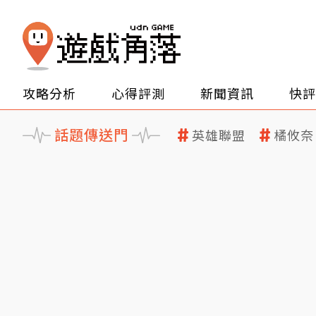
攻略分析
心得評測
新聞資訊
快評
話題傳送門
英雄聯盟
橘攸奈