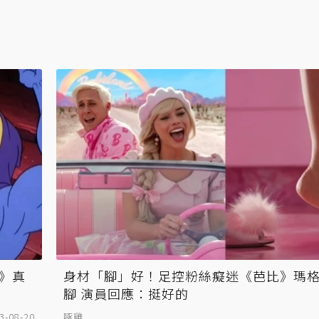
》真
身材「腳」好！足控粉絲癡迷《芭比》瑪
腳 演員回應：挺好的
3-08-20
啄雞