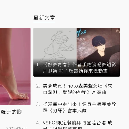
最新文章
《熱舞青春》作者手繪流暢舞蹈影
片掀議 網：應該請你來做動畫
美夢成真！holo森美聲演唱《來
自深淵：覺醒的神秘》片頭曲
從漫畫中走出來！健身主播完美詮
釋《刃牙》宮本武藏
格羅比的腳
VSPO!限定餐廳即將登陸台港 成
2023-08-10
員主視覺提前亮相