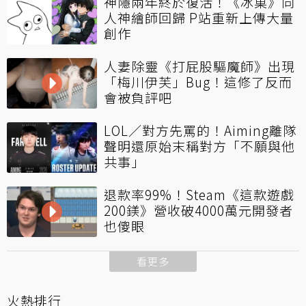
神隱兩年終於復活！《冰菓》同
人神繪師回歸 P站重新上傳大量
創作
人妻除靈《打屁股驅魔師》出現
「梅川伊芙」Bug！這修了反而
會被負評吧
LOL／對方先罵的！Aiming離隊
聲明還原始末稱對方「不願與他
共事」
退款率99%！Steam《這款遊戲
200鎂》營收破4000萬元開發者
也傻眼
看更多
火熱排行