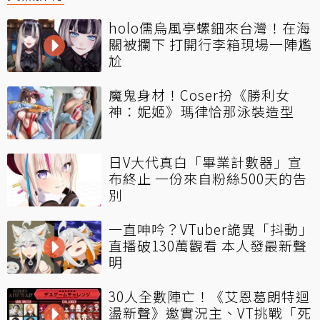
holo儒烏風亭螺鈿來台灣！在海
關被攔下 打開行李箱現場一陣尷
尬
魔鬼身材！Coser扮《勝利女
神：妮姬》瑪律恰那泳裝造型
日V大代真白「畢業計數器」宣
布終止 一份來自粉絲500天的告
別
一直呻吟？VTuber詭異「抖動」
直播破130萬觀看 本人發最新聲
明
30人全數陣亡！《艾恩葛朗特迴
盪新聲》邀實況主、VT挑戰「死