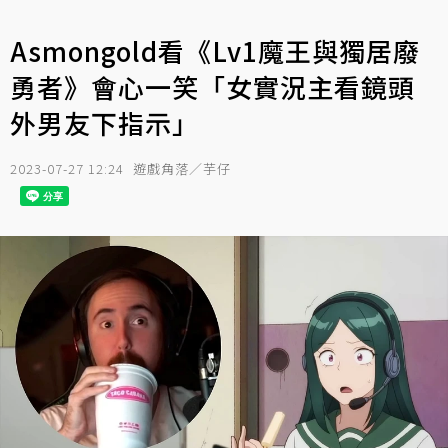
Asmongold看《Lv1魔王與獨居廢
勇者》會心一笑「女實況主看鏡頭
外男友下指示」
2023-07-27 12:24
遊戲角落／芋仔