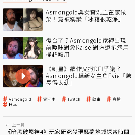
Asmongold與女實況主在家做
菜！竟被稱讚「冰箱很乾淨」
復合了？Asmongold家裡出現
前曖昧對象Kaise 對方還抱怨馬
桶超難用
《劍星》續作又掀DEI爭議？
Asmongold稱新女主角Evie「臉
長得太幼」
Asmongold
實況主
Twitch
動畫
直播
日本
←
上一篇
《暗黑破壞神4》玩家研究發現惡夢地城探索時間