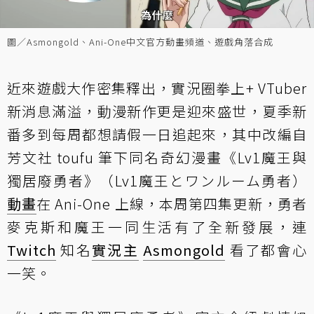
圖／Asmongold、Ani-One中文官方動畫頻道、遊戲角落合成
近來遊戲大作密集釋出，實況圈拳上+ VTuber
新消息滿溢，動漫新作更是迎來盛世，夏季新
番多到每周都想請假一日追起來，其中改編自
芳文社 toufu 筆下同名奇幻漫畫《Lv1魔王與
獨居廢勇者》（Lv1魔王とワンルーム勇者）
動畫
在 Ani-One 上線，本周第四集更新，勇者
麥克斯和魔王一同生活有了全新發展，連
Twitch
知名
實況主
Asmongold
看了都會心
一笑。