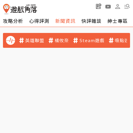
攻略分析
心得評測
新聞資訊
快評雜談
紳士專區
英雄聯盟
橘攸奈
Steam遊戲
吸點迷