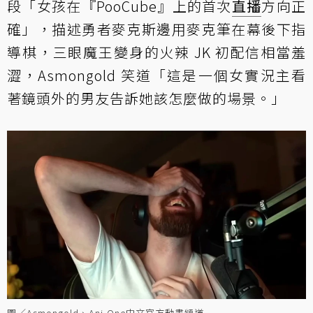
段「女孩在『PooCube』上的首次
直播
方向正
確」，描述勇者麥克斯邊用麥克筆在幕後下指
導棋，三眼魔王變身的火辣 JK 初配信相當羞
澀，Asmongold 笑道「這是一個女實況主看
著鏡頭外的男友告訴她該怎麼做的場景。」
圖／Asmongold、Ani-One中文官方動畫頻道