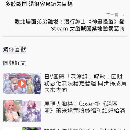
多於戰鬥 還很容易錯失目標
下一篇
→
敗北場面弟弟難堪！潛行紳士《神畫怪盜》登
Steam 女盜賊闖禁地懲罰惡商
猜你喜歡
同類好文
日V團體「深淵組」解散！因財
務惡化無法穩定營運 同步揭成員
未來去向
展現大胸襟！Coser扮《絕區
零》蕾米埃爾粉絲福利給好給滿